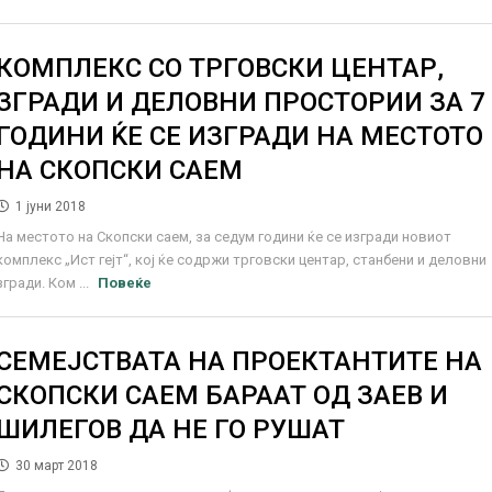
КОМПЛЕКС СО ТРГОВСКИ ЦЕНТАР,
ЗГРАДИ И ДЕЛОВНИ ПРОСТОРИИ ЗА 7
ГОДИНИ ЌЕ СЕ ИЗГРАДИ НА МЕСТОТО
НА СКОПСКИ САЕМ
1 јуни 2018
На местото на Скопски саем, за седум години ќе се изгради новиот
комплекс „Ист гејт“, кој ќе содржи трговски центар, станбени и деловни
згради. Ком ...
Повеќе
СЕМЕЈСТВАТА НА ПРОЕКТАНТИТЕ НА
СКОПСКИ САЕМ БАРААТ ОД ЗАЕВ И
ШИЛЕГОВ ДА НЕ ГО РУШАТ
30 март 2018