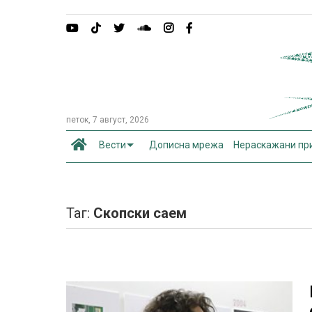
петок, 7 август, 2026
Вести
Дописна мрежа
Нераскажани пр
Таг:
Скопски саем