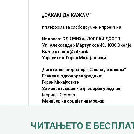
„САКАМ ДА КАЖАМ“
платформа за слободоумни е проект на
Издавач: СДК МИХАЈЛОВСКИ ДООЕЛ
Ул. Александар Мартулков 45, 1000 Скопје
Контакт:
info@sdk.mk
Управител: Горан Михајловски
Дигитална редакција „Сакам да кажам“
Главен и одговорен уредник:
Горан Михајловски
Заменик главен и одговорен уредник:
Марина Костова
Менаџер на социјални мрежи:
Мирослав Илиоски
Редакцијa:
sdk@sdk.mk
ЧИТАЊЕТО Е БЕСПЛА
©SDK.MK Крадењето авторски текстови е казниво со закон.
Преземањето на авторски содржини (текстови) од оваа
страница е дозволено само делумно и со ставање хиперлинк