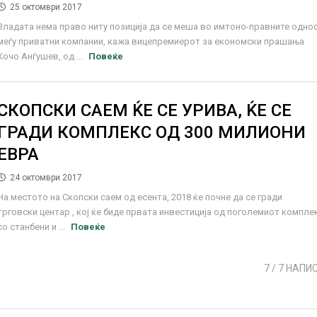
25 октомври 2017
Владата нема право ниту позиција да се меша во имтоно-правните одно
меѓу приватни компании, кажа вицепремиерот за економски прашања
Кочо Анѓушев, од ...
Повеќе
СКОПСКИ САЕМ ЌЕ СЕ УРИВА, ЌЕ СЕ
ГРАДИ КОМПЛЕКС ОД 300 МИЛИОНИ
ЕВРА
24 октомври 2017
На местото на Скопски саем од есента, 2018 ќе почне да се гради
трговски центар , кој ќе биде првата инвестиција од поголемиот компле
со станбени и ...
Повеќе
7
/ 7 НАПИ