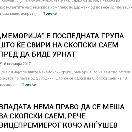
Преставници на архитектонската фела, членови на семејствата на
проектантите на Саемскиот комплекс поддржани од повеќе организаци
и компании, испратиј ...
Повеќе
„МЕМОРИЈА“ Е ПОСЛЕДНАТА ГРУПА
ШТО ЌЕ СВИРИ НА СКОПСКИ САЕМ
ПРЕД ДА БИДЕ УРНАТ
8 ноември 2017
Една од најуспешните македонски групи „Меморија“ го најави својот прв
концерт по пауза од 25 години, што ќе се одржи на Скопски саем на 18
ноември. ...
Повеќе
ВЛАДАТА НЕМА ПРАВО ДА СЕ МЕША
ЗА СКОПСКИ САЕМ, РЕЧЕ
ВИЦЕПРЕМИЕРОТ КОЧО АНЃУШЕВ