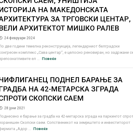
СКОПСКИ САЕМ, УНИШТИЈА
ИСТОРИЈА НА МАКЕДОНСКАТА
АРХИТЕКТУРА ЗА ТРГОВСКИ ЦЕНТАР,
ВЕЛИ АРХИТЕКТОТ МИШКО РАЛЕВ
24 февруари 2024
По две години темелна реконструкција, легендарниот белградски
конгресен комплекс „Сава центар“, е целосно реновиран, но задржани с
препознатливите ел ...
Повеќе
ЧИФЛИГАНЕЦ ПОДНЕЛ БАРАЊЕ ЗА
ГРАДБА НА 42-МЕТАРСКА ЗГРАДА
СПРОТИ СКОПСКИ САЕМ
28 јуни 2021
Поднесено е барање за градба на 42-метарска зграда на паркингот спро
поранешен Скопски саем. Сопственикот на земјиштето и инвеститорот
фирмата „Адор ...
Повеќе