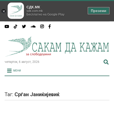
СДК.МК
Преземи
sdk.com.mk
Бесплатно на Google Play
четврток, 6 август, 2026
МЕНИ
Таг:
Срѓан Јаниќијевиќ