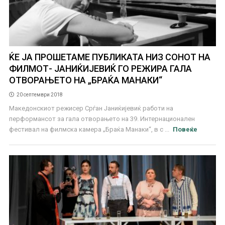
ЌЕ ЈА ПРОШЕТАМЕ ПУБЛИКАТА НИЗ СОНОТ НА
ФИЛМОТ- ЈАНИЌИЈЕВИЌ ГО РЕЖИРА ГАЛА
ОТВОРАЊЕТО НА „БРАЌА МАНАКИ“
20 септември 2018
Македонскиот режисер Срѓан Јаниќијевиќ работи на
перформансот за гала отворањето на 39. Интернационален
фестивал на филмска камера „Браќа Манаки“, в с ...
Повеќе