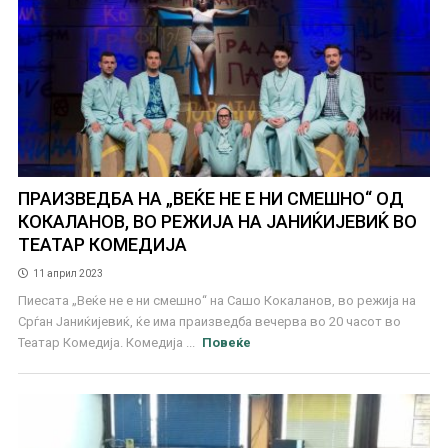
ПРАИЗВЕДБА НА „ВЕЌЕ НЕ Е НИ СМЕШНО“ ОД
КОКАЛАНОВ, ВО РЕЖИЈА НА ЈАНИЌИЈЕВИЌ ВО
ТЕАТАР КОМЕДИЈА
11 април 2023
Пиесата „Веќе не е ни смешно“ на Сашо Кокаланов, во режија на
Срѓан Јаниќијевиќ, ќе има праизведба вечерва во 20 часот во
Театар Комедија. Комедија ...
Повеќе