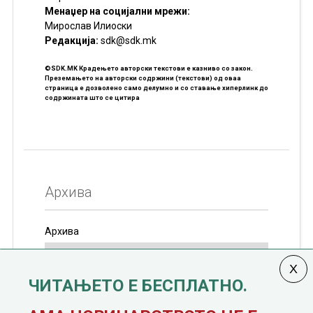
Менаџер на социјални мрежи:
Мирослав Илиоски
Редакцијa:
sdk@sdk.mk
©SDK.MK Крадењето авторски текстови е казниво со закон.
Преземањето на авторски содржини (текстови) од оваа
страница е дозволено само делумно и со ставање хиперлинк до
содржината што се цитира
Архива
Архива
ЧИТАЊЕТО Е БЕСПЛАТНО.
Колумната
САКАМ ДА КАЖАМ
излегува од 12