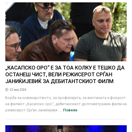
„КАСАПСКО ОРО“ Е ЗА ТОА КОЛКУ Е ТЕШКО ДА
ОСТАНЕШ ЧИСТ, ВЕЛИ РЕЖИСЕРОТ СРЃАН
ЈАНИЌИЈЕВИЌ ЗА ДЕБИТАНТСКИОТ ФИЛМ
22 мај 2024
Борба за новинарството, за професијата, за вистината е фокусот
на филмот „Касапско оро“, дебитанскиот долгометражен филм на
режисерот Срѓан Јаниќијеви ...
Повеќе