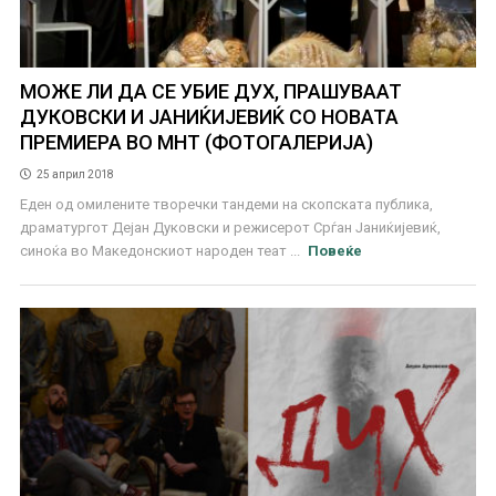
МОЖЕ ЛИ ДА СЕ УБИЕ ДУХ, ПРАШУВААТ
ДУКОВСКИ И ЈАНИЌИЈЕВИЌ СО НОВАТА
ПРЕМИЕРА ВО МНТ (ФОТОГАЛЕРИЈА)
25 април 2018
Еден од омилените творечки тандеми на скопската публика,
драматургот Дејан Дуковски и режисерот Срѓан Јаниќијевиќ,
синоќа во Македонскиот народен теат ...
Повеќе