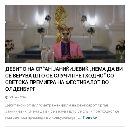
ДЕБИTO НА СРЃАН ЈАНИЌИЈЕВИЌ „НЕМА ДА ВИ
СЕ ВЕРУВА ШТО СЕ СЛУЧИ ПРЕТХОДНО“ СО
СВЕТСКА ПРЕМИЕРА НА ФЕСТИВАЛОТ ВО
ОЛДЕНБУРГ
23 јули 2026
Дебитанскиот долгометражен филм на режисерот Срѓан
Јаниќијевиќ, „Нема да ви се верува што се случи претходно“ ќе
има светска премиера во конкуренцијат ...
Повеќе