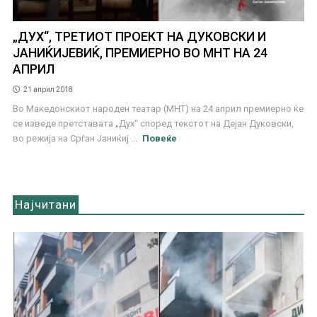
„ДУХ“, ТРЕТИОТ ПРОЕКТ НА ДУКОВСКИ И
ЈАНИЌИЈЕВИЌ, ПРЕМИЕРНО ВО МНТ НА 24
АПРИЛ
21 април 2018
Во Македонскиот народен театар (МНТ) на 24 април премиерно ќе
се изведе претставата „Дух“ според текстот на Дејан Дуковски,
во режија на Срѓан Јаниќиј ...
Повеќе
Најчитани