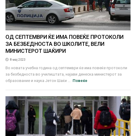
ОД СЕПТЕМВРИ ЌЕ ИМА ПОВЕЌЕ ПРОТОКОЛИ
ЗА БЕЗБЕДНОСТА ВО ШКОЛИТЕ, ВЕЛИ
МИНИСТЕРОТ ШАЌИРИ
8 мај 2023
Во новата учебна година од септември ќе има повеќе протоколи
за безбедноста во училиштата, најави денеска министерот за
образование и наука Јетон Шаќи ...
Повеќе