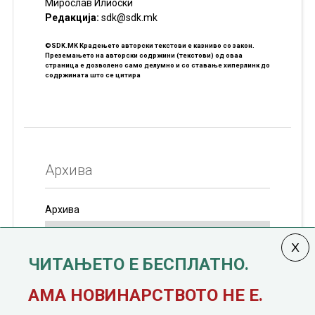
Мирослав Илиоски
Редакцијa:
sdk@sdk.mk
©SDK.MK Крадењето авторски текстови е казниво со закон.
Преземањето на авторски содржини (текстови) од оваа
страница е дозволено само делумно и со ставање хиперлинк до
содржината што се цитира
Архива
Архива
ЧИТАЊЕТО Е БЕСПЛАТНО.
Колумната
САКАМ ДА КАЖАМ
излегува од 12
АМА НОВИНАРСТВОТО НЕ Е.
јануари, 1991 година