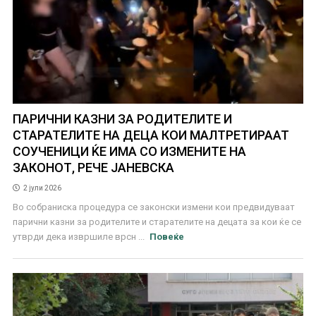
ПАРИЧНИ КАЗНИ ЗА РОДИТЕЛИТЕ И
СТАРАТЕЛИТЕ НА ДЕЦА КОИ МАЛТРЕТИРААТ
СОУЧЕНИЦИ ЌЕ ИМА СО ИЗМЕНИTE НА
ЗАКОНОТ, РЕЧЕ ЈАНЕВСКА
2 јули 2026
Во собраниска процедура се законски измени кои предвидуваат
парични казни за родителите и старателите на децата за кои ќе се
утврди дека извршиле врсн ...
Повеќе