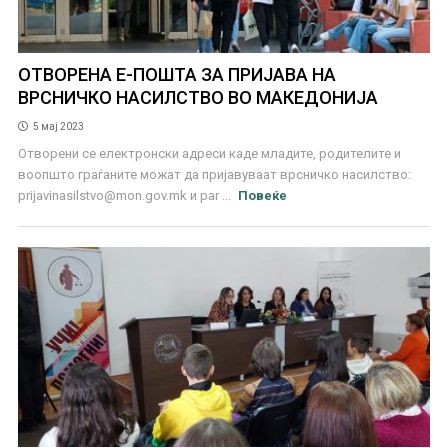
ОТВОРЕНА Е-ПОШТА ЗА ПРИЈАВА НА
ВРСНИЧКО НАСИЛСТВО ВО МАКЕДОНИЈА
5 мај 2023
Отворени се електронски адреси каде младите, родителите и
воопшто граѓаните можат да пријавуваат врсничко насилство:
prijavinasilstvo@mon.gov.mk
и par ...
Повеќе