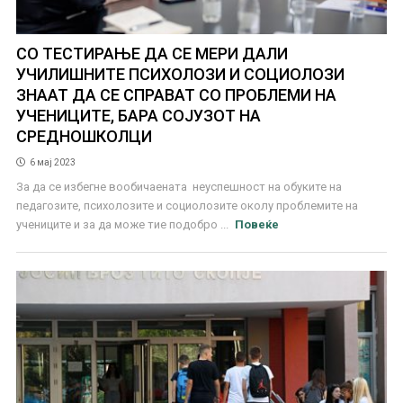
СО ТЕСТИРАЊЕ ДА СЕ МЕРИ ДАЛИ
УЧИЛИШНИТЕ ПСИХОЛОЗИ И СОЦИОЛОЗИ
ЗНААТ ДА СЕ СПРАВАТ СО ПРОБЛЕМИ НА
УЧЕНИЦИТЕ, БАРА СОЈУЗОТ НА
СРЕДНОШКОЛЦИ
6 мај 2023
За да се избегне вообичаената неуспешност на обуките на
педагозите, психолозите и социолозите околу проблемите на
учениците и за да може тие подобро ...
Повеќе