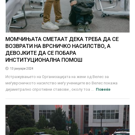
МОМЧИЊАТА СМЕТААТ ДЕКА ТРЕБА ДА СЕ
ВОЗВРАТИ НА ВРСНИЧКО НАСИЛСТВО, А
ДЕВОЈКИТЕ ДА СЕ ПОБАРА
ИНСТИTУЦИОНАЛНА ПОМОШ
13 јануари 2024
Истражувањето на Организацијата на жени од Велес за
меѓуврсничкото насилство меѓу учениците во Велес покажа
дијаметрално спротивни ставови , околу тоа ...
Повеќе