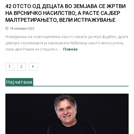
42 ОТСТО ОД ДЕЦАТА ВО ЗЕМЈАВА СЕ ЖРТВИ
НА ВРСНИЧКО НАСИЛСТВО, А РАСТЕ САЈБЕР
МАЛТРЕТИРАЊЕТО, ВЕЛИ ИСТРАЖУВАЊЕ
18 ноември 2022
Исмејување на осмооделенка зашто сакала да игра фудбал, друга
девојка соучениците ја нарекувале бубалица зашто многу учела,
лани две Ромки не отишле н ...
Повеќе
1
2
Најчитани