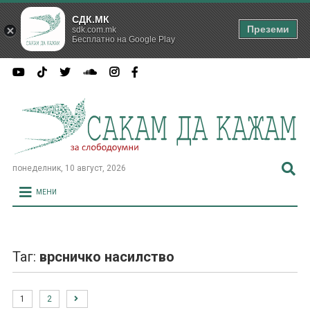
СДК.МК
Преземи
sdk.com.mk
Бесплатно на Google Play
понеделник, 10 август, 2026
МЕНИ
Таг:
врсничко насилство
1
2