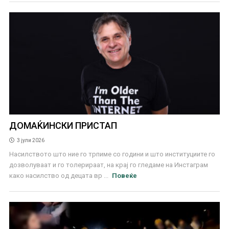
ДОМАЌИНСКИ ПРИСТАП
3 јули 2026
Насилството што ние го трпиме со години и што институциите го
дозволуваат и го толерираат, на крај го гледаме на Инстаграм
како насилство од децата вр ...
Повеќе