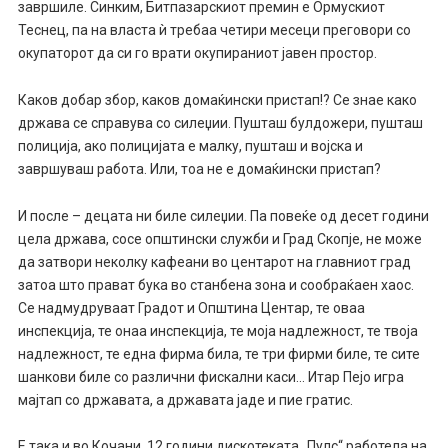
завршиле. Синким, Битпазарскиот премин е Ормускиот
Теснец, па на власта ѝ требаа четири месеци преговори со
окупаторот да си го врати окупираниот јавен простор.
Каков добар збор, каков домаќински пристап!? Се знае како
држава се справува со силеџии. Пушташ булдожери, пушташ
полиција, ако полицијата е малку, пушташ и војска и
завршуваш работа. Или, тоа не е домаќински пристап?
И после – децата ни биле силеџии. Па повеќе од десет години
цела држава, сосе општински служби и Град Скопје, не може
да затвори неколку кафеани во центарот на главниот град
затоа што прават бука во станбена зона и сообраќаен хаос.
Се надмудруваат Градот и Општина Центар, те оваа
инспекција, те онаа инспекција, те моја надлежност, те твоја
надлежност, те една фирма била, те три фирми биле, те сите
шанкови биле со различни фискални каси… Итар Пејо игра
мајтап со државата, а државата јаде и пие гратис.
Е така и во Кочани, 12 години дискотеката „Пулс“ работела на