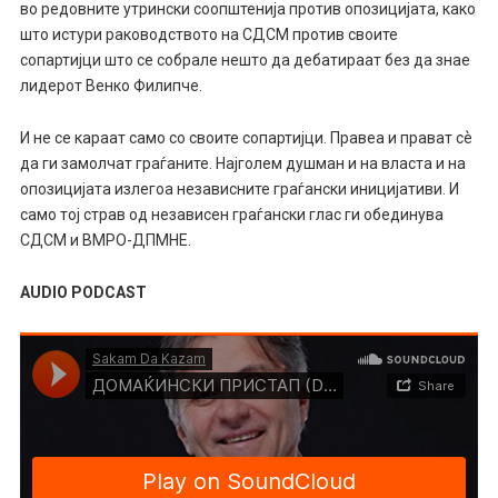
во редовните утрински соопштенија против опозицијата, како
што истури раководството на СДСМ против своите
сопартијци што се собрале нешто да дебатираат без да знае
лидерот Венко Филипче.
И не се караат само со своите сопартијци. Правеа и прават сѐ
да ги замолчат граѓаните. Најголем душман и на власта и на
опозицијата излегоа независните граѓански иницијативи. И
само тој страв од независен граѓански глас ги обединува
СДСМ и ВМРО-ДПМНЕ.
AUDIO PODCAST