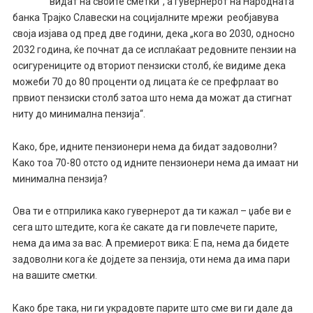
видат на своите сметки“, а гувернерот на Народната
банка Трајко Славески на социјалните мрежи реобјавува
своја изјава од пред две години, дека „кога во 2030, односно
2032 година, ќе почнат да се исплаќаат редовните пензии на
осигурениците од вториот пензиски столб, ќе видиме дека
можеби 70 до 80 проценти од лицата ќе се префрлаат во
првиот пензиски столб затоа што нема да можат да стигнат
ниту до минимална пензија“.
Како, бре, идните пензионери нема да бидат задоволни?
Како тоа 70-80 отсто од идните пензионери нема да имаат ни
минимална пензија?
Ова ти е отприлика како гувернерот да ти кажал – џабе ви е
сега што штедите, кога ќе сакате да ги повлечете парите,
нема да има за вас. А премиерот вика: Е па, нема да бидете
задоволни кога ќе дојдете за пензија, оти нема да има пари
на вашите сметки.
Како бре така, ни ги украдовте парите што сме ви ги дале да