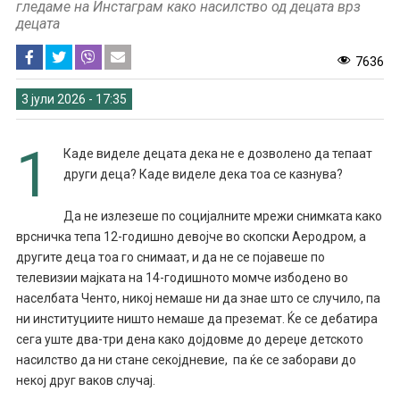
гледаме на Инстаграм како насилство од децата врз
децата
7636
3 јули 2026 - 17:35
1
Каде виделе децата дека не е дозволено да тепаат
други деца? Каде виделе дека тоа се казнува?
Да не излезеше по социјалните мрежи снимката како
врсничка тепа 12-годишнo девојче во скопски Аеродром, а
другите деца тоа го снимаат, и да не се појавеше по
телевизии мајката на 14-годишното момче избодено во
населбата Ченто, никој немаше ни да знае што се случило, па
ни институциите ништо немаше да преземат. Ќе се дебатира
сега уште два-три дена како дојдовме до дереџе детското
насилство да ни стане секојдневие, па ќе се заборави до
некој друг ваков случај.