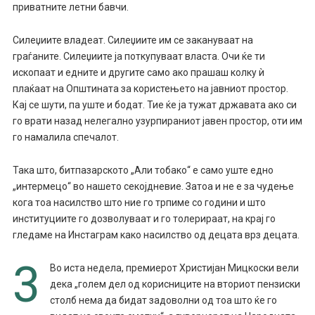
приватните летни бавчи.
Силеџиите владеат. Силеџиите им се закануваат на
граѓаните. Силеџиите ја поткупуваат власта. Очи ќе ти
ископаат и едните и другите само ако прашаш колку ѝ
плаќаат на Општината за користењето на јавниот простор.
Кај се шути, па уште и бодат. Тие ќе ја тужат државата ако си
го врати назад нелегално узурпираниот јавен простор, оти им
го намалила спечалот.
Така што, битпазарското „Али тобако“ е само уште едно
„интермецо“ во нашето секојдневие. Затоа и не е за чудење
кога тоа насилство што ние го трпиме со години и што
институциите го дозволуваат и го толерираат, на крај го
гледаме на Инстаграм како насилство од децата врз децата.
3
Во иста недела, премиерот Христијан Мицкоски вели
дека „голем дел од корисниците на вториот пензиски
столб нема да бидат задоволни од тоа што ќе го