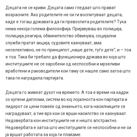
Децата не се криви. Децата само гледаат што прават
возрасните. Ако родителите не си ги воспитуваат децата,
каде е тогаш државата да ги превоспита родителите? Тука
нема некоја голема филозофија. Пријавуваш во полиција,
полиција реагира, обвинителство обвинува, социјални
служби пратат акција, судовите казнуваат, ама
неселективно, не по принципот „наше дете, туѓо дете“, и – тоа
е тоа. Така би требало да функционира држава во која што
институциите не се заробени од неспособни и мрзеливи
вработени и раководители кои таму се нашле само затоа што
така ги наградила партијата.
Децата го живеат духот на времето. А тоа е време на кадри
со купени дипломи, систем во кој лојалноста кон партијата и
лидерот се цени повеќе од знаењето, кога насилниците се
наградуваат, а тие врз кои се врши насилство се казнуваат.
Недовербата кон институциите не е нешто апстрактно.
Недовербата е затоа што институциите се неспособни и не си
ја вршат работата за која ги плаќаме.