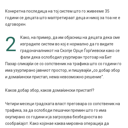
Конкретна последица на тој систем што го живееме 35
години се децата што малтретираат деца и никој за тоа не е
одговорен.
2
Како, на пример, да им објасниш на децата дека сме
изградиле систем во кој е нормално да го видите
градоначалникот на Скопје Орце Ѓорѓиевски како се
фали дека ослободил узурпиран тротоар на Бит
Пазар сликајќи се со сопственик на трафика што со години го
има узурпирано јавниот простор, и пишувајќи „со добар збор
и домаќински пристап, нема невозможно решение“.
Каков добар збор, каков домаќински пристап!?
Четири месеци градската власт преговара со сопственик на
трафика, за да ослободи пешачки премин што го има
окупирано со години и ја загрозува безбедноста во
сообраќајот. Како којзнае каква мировна операција да