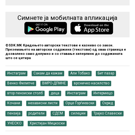
Симнете ја мобилната апликација
©SDK.MK Крадењето авторски текстови е казниво со закон.
Преземањето на авторски содржини (текстови) од оваа страница е
дозволено само делумно и со ставање хиперлинк до содржината
што се цитира
Инстаграм
Сакам да кажам
Али Тобако
Бит пазар
Венко Филипче
ВМРО-ДПМНЕ
врсничко насилство
втор пензиски столб
деца
Инстаграм
Интермецо
Кочани
независни листи
Орце Ѓорѓиевски
Охрид
пензија
родители
СДСМ
силеџии
Трајко Славески
УНЕСКО
Христијан Мицкоски