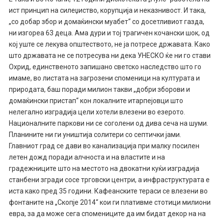
ист принцип на силеџиство, корупција и неказнивост. И така,
„со добар збор и домаќински муабет“ со досетливиот газда,
ни изгореа 63 деца. Ама дури и тој трагичен кочански шок, од
кој уште се лекува општеството, не ја потресе државата. Како
што државата не се потресува ни дека УНЕСКО ќе ни го стави
Охрид, единственото запишано светско наследство што го
имаме, во листата на загрозени споменици на културата и
природата, баш поради милион такви „добри зборови и
домаќински пристап“ кон локалните итарпејовци што
нелегално изградија цели хотели влезени во езерото.
Националните паркови ни се соголени од дива сеча на шуми.
Планините ни ги уништија солитери со септички јами.
Главниот град се дави во канализација при малку посилен
летен дожд поради алчноста и на властите и на
градежниците што на местото на двокатни куќи изградија
станбени згради сосе трговски центри, а инфраструктурата е
иста како пред 35 години. Кафеанските тераси се влезени во
фонтаните на „Скопје 2014“ кои ги плативме стотици милиони
евра, за да може сега спомениците да им бидат декор на на