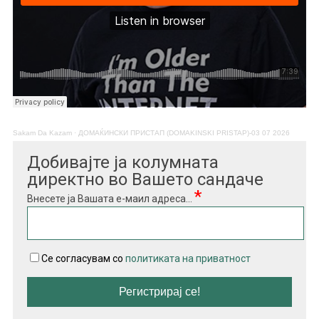
Sakam Da Kazam
·
ДОМАЌИНСКИ ПРИСТАП (DOMAKINSKI PRISTAP)-03 07 2026
Добивајте ја колумната
директно во Вашето сандаче
*
Внесете ја Вашата е-маил адреса...
Се согласувам со
политиката на приватност