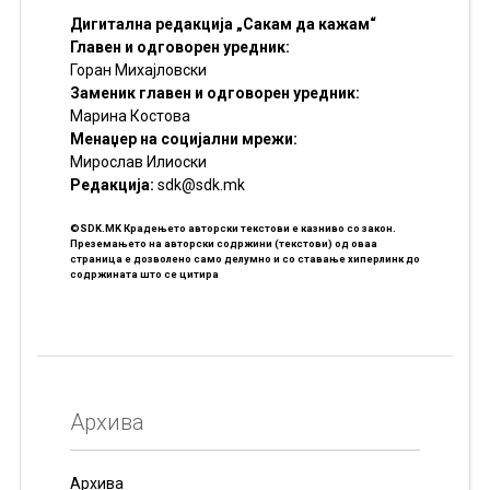
Дигитална редакција „Сакам да кажам“
Главен и одговорен уредник:
Горан Михајловски
Заменик главен и одговорен уредник:
Марина Костова
Менаџер на социјални мрежи:
Мирослав Илиоски
Редакцијa:
sdk@sdk.mk
©SDK.MK Крадењето авторски текстови е казниво со закон.
Преземањето на авторски содржини (текстови) од оваа
страница е дозволено само делумно и со ставање хиперлинк до
содржината што се цитира
Архива
Архива