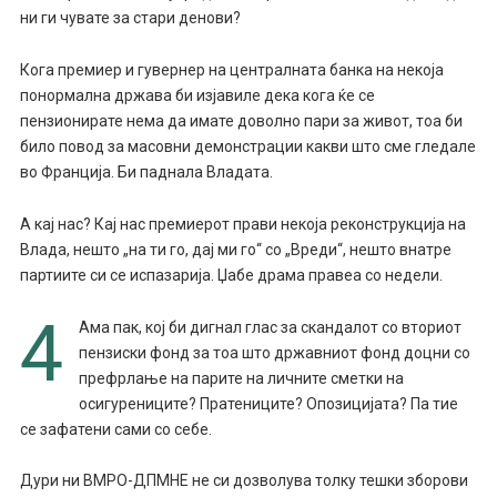
ни ги чувате за стари денови?
Кога премиер и гувернер на централната банка на некоја
понормална држава би изјавиле дека кога ќе се
пензионирате нема да имате доволно пари за живот, тоа би
било повод за масовни демонстрации какви што сме гледале
во Франција. Би паднала Владата.
А кај нас? Кај нас премиерот прави некоја реконструкција на
Влада, нешто „на ти го, дај ми го“ со „Вреди“, нешто внатре
партиите си се испазарија. Џабе драма правеа со недели.
4
Ама пак, кој би дигнал глас за скандалот со вториот
пензиски фонд за тоа што државниот фонд доцни со
префрлање на парите на личните сметки на
осигурениците? Пратениците? Опозицијата? Па тие
се зафатени сами со себе.
Дури ни ВМРО-ДПМНЕ не си дозволува толку тешки зборови