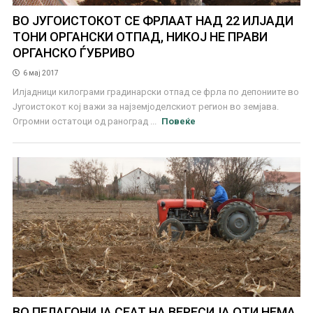
ВО ЈУГОИСТОКОТ СЕ ФРЛААТ НАД 22 ИЛЈАДИ
ТОНИ ОРГАНСКИ ОТПАД, НИКОЈ НЕ ПРАВИ
ОРГАНСКО ЃУБРИВО
6 мај 2017
Илјадници килограми градинарски отпад се фрла по депониите во
Југоистокот кој важи за најземјоделскиот регион во земјава.
Огромни остатоци од раноград ...
Повеќе
ВО ПЕЛАГОНИЈА СЕАТ НА ВЕРЕСИЈА ОТИ НЕМА