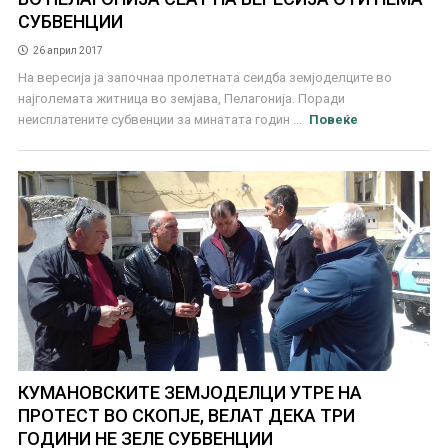
СУБВЕНЦИИ
26 април 2017
На вересија ја започнаа пролетната сеидба земјоделците во
најголемата житница во земјава, Пелагонија. Поради
неисплатените субвенции за минатата годин ...
Повеќе
КУМАНОВСКИТЕ ЗЕМЈОДЕЛЦИ УТРЕ НА
ПРОТЕСТ ВО СКОПЈЕ, ВЕЛАТ ДЕКА ТРИ
ГОДИНИ НЕ ЗЕЛЕ СУБВЕНЦИИ