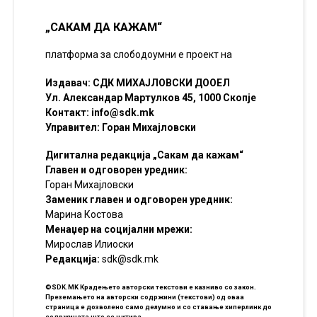
„САКАМ ДА КАЖАМ“
платформа за слободоумни е проект на
Издавач: СДК МИХАЈЛОВСКИ ДООЕЛ
Ул. Александар Мартулков 45, 1000 Скопје
Контакт:
info@sdk.mk
Управител: Горан Михајловски
Дигитална редакција „Сакам да кажам“
Главен и одговорен уредник:
Горан Михајловски
Заменик главен и одговорен уредник:
Марина Костова
Менаџер на социјални мрежи:
Мирослав Илиоски
Редакцијa:
sdk@sdk.mk
©SDK.MK Крадењето авторски текстови е казниво со закон.
Преземањето на авторски содржини (текстови) од оваа
страница е дозволено само делумно и со ставање хиперлинк до
содржината што се цитира