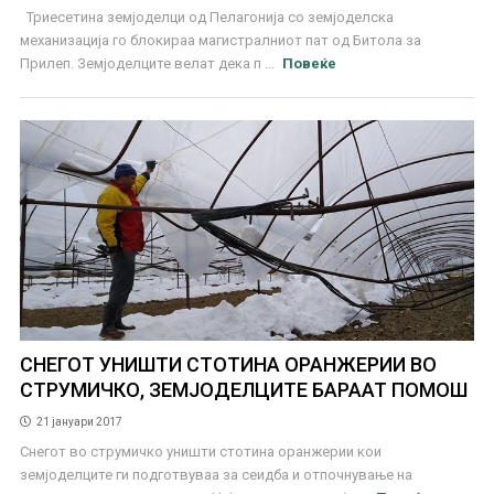
Триесетина земјоделци од Пелагонија со земјоделска
механизација го блокираа магистралниот пат од Битола за
Прилеп. Земјоделците велат дека п ...
Повеќе
СНЕГОТ УНИШТИ СТОТИНА ОРАНЖЕРИИ ВО
СТРУМИЧКО, ЗЕМЈОДЕЛЦИТЕ БАРААТ ПОМОШ
21 јануари 2017
Снегот во струмичко уништи стотина оранжерии кои
земјоделците ги подготвуваа за сеидба и отпочнување на