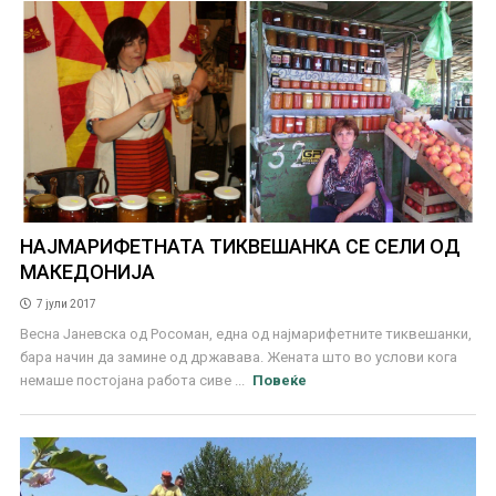
НАЈМАРИФЕТНАТА ТИКВЕШАНКА СЕ СЕЛИ ОД
МАКЕДОНИЈА
7 јули 2017
Весна Јаневска од Росоман, една од најмарифетните тиквешанки,
бара начин да замине од државава. Жената што во услови кога
немаше постојана работа сиве ...
Повеќе