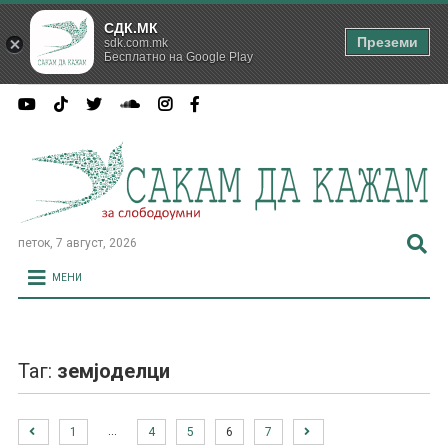
СДК.МК
Преземи
sdk.com.mk
Бесплатно на Google Play
петок, 7 август, 2026
МЕНИ
Таг:
земјоделци
…
1
4
5
6
7