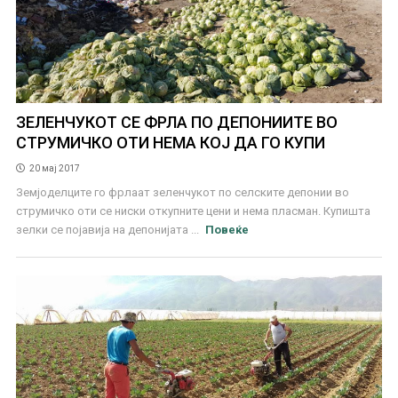
ЗЕЛЕНЧУКОТ СЕ ФРЛА ПО ДЕПОНИИТЕ ВО
СТРУМИЧКО ОТИ НЕМА КОЈ ДА ГО КУПИ
20 мај 2017
Земјоделците го фрлаат зеленчукот по селските депонии во
струмичко оти се ниски откупните цени и нема пласман. Купишта
зелки се појавија на депонијата ...
Повеќе