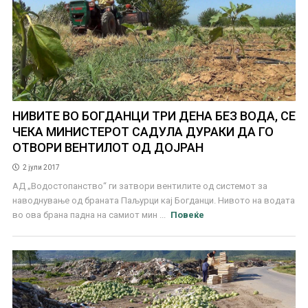
НИВИТЕ ВО БОГДАНЦИ ТРИ ДЕНА БЕЗ ВОДА, СЕ
ЧЕКА МИНИСТЕРОТ САДУЛА ДУРАКИ ДА ГО
ОТВОРИ ВЕНТИЛОТ ОД ДОЈРАН
2 јули 2017
АД „Водостопанство“ ги затвори вентилите од системот за
наводнување од браната Паљурци кај Богданци. Нивото на водата
во ова брана падна на самиот мин ...
Повеќе