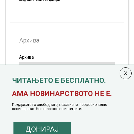
Архива
Архива
ЧИТАЊЕТО Е БЕСПЛАТНО.
Колумната
САКАМ ДА КАЖАМ
излегува од 12
АМА НОВИНАРСТВОТО НЕ Е.
јануари, 1991 година
Поддржете го слободното, независно, професионално
новинарство. Новинарство со интегритет.
ДОНИРАЈ