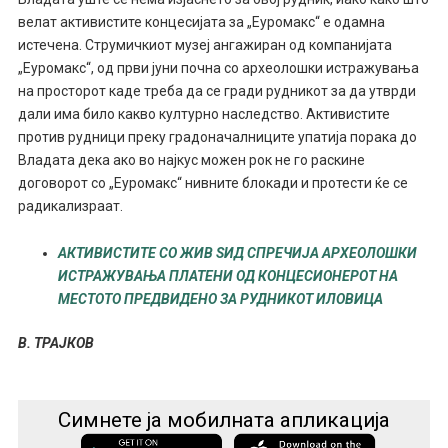
велат активистите концесијата за „Еуромакс“ е одамна
истечена. Струмичкиот музеј ангажиран од компанијата
„Еуромакс“, од први јуни почна со археолошки истражувања
на просторот каде треба да се гради рудникот за да утврди
дали има било какво културно наследство. Активистите
против рудници преку градоначалниците упатија порака до
Владата дека ако во најкус можен рок не го раскине
договорот со „Еуромакс“ нивните блокади и протести ќе се
радикализраат.
АКТИВИСТИТЕ СО ЖИВ ЅИД СПРЕЧИЈА АРХЕОЛОШКИ
ИСТРАЖУВАЊА ПЛАТЕНИ ОД КОНЦЕСИОНЕРОТ НА
МЕСТОТО ПРЕДВИДЕНО ЗА РУДНИКОТ ИЛОВИЦА
В. ТРАЈКОВ
Симнете ја мобилната апликација