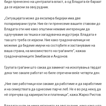
биде пренесено на централата власт, а од Владата ќе бараат
да се изјасни за овој рудник.
„Ситуацијата може да ексалира бидејки има две
поларизирани групи. Ние ќе ги пренесеме вашите ставови до
Владата оти ние како општини немаме ингеренции да
одлучуваме за тешка и загадувачка индустрија. Владата е
таа што треба се изјасни. Ние како градоначалници не
можеме да бидеме имуни на состојбите и застануваме на
ваша страна, на мнозинството на граѓаните“, кажаа
градоначалниците Зимбаков и Андонов.
Групата граѓани што сакаа да заминат на ископувања тврдат
дека тие сакале работат но биле спречени веќе четврти ден.
„Ние сме работници кои сакаме да работиме и да заработиме
и на семејствата да однесеме парче леб. Не е во ред некој да
нè спречува од кариеристи и платеници“, кажа Жарко Ристов.
Владата уште се нема изјаснето за овој рудник, иако како што