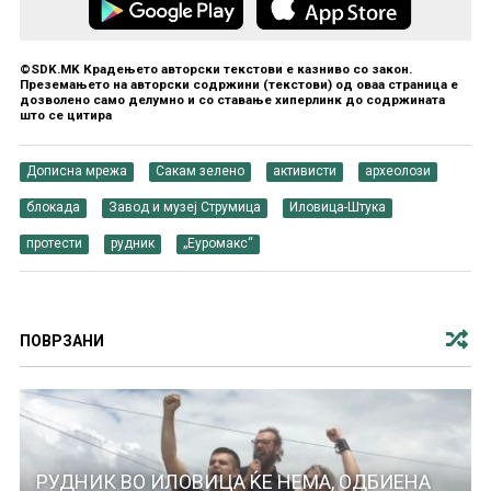
©SDK.MK Крадењето авторски текстови е казниво со закон.
Преземањето на авторски содржини (текстови) од оваа страница е
дозволено само делумно и со ставање хиперлинк до содржината
што се цитира
Дописна мрежа
Сакам зелено
активисти
археолози
блокада
Завод и музеј Струмица
Иловица-Штука
протести
рудник
„Еуромакс“
ПОВРЗАНИ
РУДНИК ВО ИЛОВИЦА ЌЕ НЕМА, ОДБИЕНА