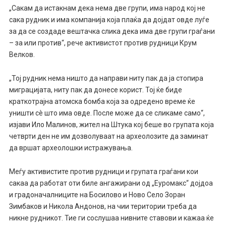
„Сакам да истакнам дека нема две групи, има народ кој не
сака рудник и има компанија која плаќа да дојдат овде луѓе
за да се создаде вештачка слика дека има две групи граѓани
– за или против“, рече активистот против рудници Крум
Велков.
„Тој рудник нема ништо да направи ниту пак да ја стопира
миграцијата, ниту пак да донесе корист. Тој ќе биде
краткотрајна атомска бомба која за одредено време ќе
уништи сè што има овде. После може да се сликаме само“,
изјави Ило Малинов, жител на Штука кој беше во групата која
четврти ден не им дозволуваат на археолозите да заминат
да вршат археолошки истражувања.
Меѓу активистите против рудници и групата граѓани кои
сакаа да работат оти биле ангажирани од „Еуромакс“ дојдоа
и градоначалниците на Босилово и Ново Село Зоран
Зимбаков и Никола Андонов, на чии територии треба да
никне рудникот. Тие ги сослушаа нивните ставови и кажаа ќе