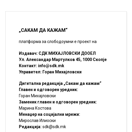
„САКАМ ДА КАЖАМ“
платформа за слободоумни е проект на
Издавач: СДК МИХАЈЛОВСКИ ДООЕЛ
Ул. Александар Мартулков 45, 1000 Скопје
Контакт:
info@sdk.mk
Управител: Горан Михајловски
Дигитална редакција „Сакам да кажам“
Главен и одговорен уредник:
Горан Михајловски
Заменик главен и одговорен уредник:
Марина Костова
Менаџер на социјални мрежи:
Мирослав Илиоски
Редакцијa:
sdk@sdk.mk