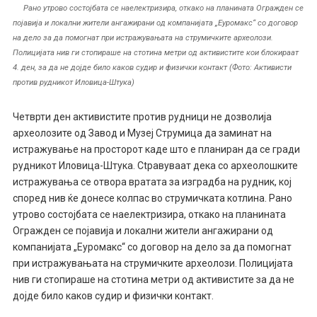
Рано утрово состојбата се наелектризира, откако на планината Огражден се
појавија и локални жители ангажирани од компанијата „Еуромакс“ со договор
на дело за да помогнат при истражувањата на струмичките археолози.
Полицијата нив ги стопираше на стотина метри од активистите кои блокираат
4. ден, за да не дојде било каков судир и физички контакт (Фото: Активисти
против рудникот Иловица-Штука)
Четврти ден активистите против рудници не дозволија
археолозите од Завод и Музеј Струмица да заминат на
истражување на просторот каде што е планиран да се гради
рудникот Иловица-Штука. Сtравуваат дека со археолошките
истражувања се отвoра вратата за изградба на рудник, кој
според нив ќе донесе колпас во струмичката котлина. Рано
утрово состојбата се наелектризира, откако на планината
Огражден се појавија и локални жители ангажирани од
компанијата „Еуромакс“ со договор на дело за да помогнат
при истражувањата на струмичките археолози. Полицијата
нив ги стопираше на стотина метри од активистите за да не
дојде било каков судир и физички контакт.