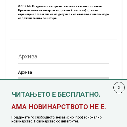
©SDK.MK Крадењето авторски текстови е казниво со закон.
Преземањето на авторски содржини (текстови) од оваа
страница е дозволено само делумно и со ставање хиперлинк до
содржината што се цитира
Архива
Архива
ЧИТАЊЕТО Е БЕСПЛАТНО.
Колумната
САКАМ ДА КАЖАМ
излегува од 12
АМА НОВИНАРСТВОТО НЕ Е.
јануари, 1991 година
Поддржете го слободното, независно, професионално
новинарство. Новинарство со интегритет.