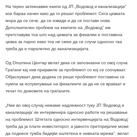
На терен затекнавме екипи од ЈП „Водовод и канализација“
кои бараа начин како да го решат проблемот. Сега цевката
мора да се сече, да се извади и да се постави нова.
Дополнителен проблем на екипите на „Водовод“ им
претставува тоа што над цевката за фекалии е поставена
цевка за парно иако тоа не смее да се случи односно таа
треба да е паралелно до канализацијата.
Од Општина Центар велат дека се запознаени со овој случа.
Граѓани кај нив пријавиле за проблемот со кој се соочуваат.
Објаснуваат дека додека се реши проблемот поставени се
пумпи за испумпување на фекалиите за да не се враќаат и
течат по домовите на граѓаните.
„
Ние во овој случај немаме надлежност туку ЈП ‘Водовод и
канализација‘ ќе интервенира односно работи на решавање
на проблемот. Штетата односно интервенцијата на‚‘Водовод‘
треба да ја плати инвеститорот, а јавното претпријатие може
да поднесе тужба бидејќи оштетена е нивната мрежа“, велат