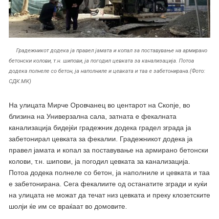
Градежникот додека ја правел јамата и копал за поставување на армирано
бетонски колови, т.н. шипови, ја погодил цевката за канализација. Потоа
додека полнеле со бетон, ја наполниле и цевката и таа е забетонирана.(Фото:
СДК.МК)
На улицата Мирче Оровчанец во центарот на Скопје, во
близина на Универзална сала, затната е фекалната
канализација бидејќи градежник додека градел зграда ја
забетонирал цевката за фекалии. Градежникот додека ја
правел јамата и копал за поставување на армирано бетонски
колови, т.н. шипови, ја погодил цевката за канализација.
Потоа додека полнеле со бетон, ја наполниле и цевката и таа
е забетонирана. Сега фекалиите од останатите згради и куќи
на улицата не можат да течат низ цевката и преку клозетските
шолји ќе им се враќаат во домовите.