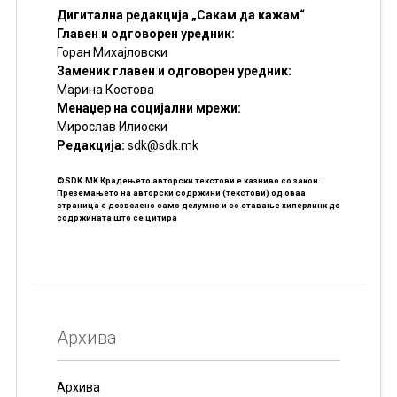
Дигитална редакција „Сакам да кажам“
Главен и одговорен уредник:
Горан Михајловски
Заменик главен и одговорен уредник:
Марина Костова
Менаџер на социјални мрежи:
Мирослав Илиоски
Редакцијa:
sdk@sdk.mk
©SDK.MK Крадењето авторски текстови е казниво со закон.
Преземањето на авторски содржини (текстови) од оваа
страница е дозволено само делумно и со ставање хиперлинк до
содржината што се цитира
Архива
Архива