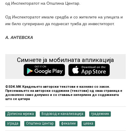
од Инспекторатот на Општина Центар.
Од Инспекторатот имале средба и со жителите на улицата и
им било сугерирано да поднесат тужба до инвеститорот.
А. АНТЕВСКА
Симнете ја мобилната апликација
©SDK.MK Крадењето авторски текстови е казниво со закон.
Преземањето на авторски содржини (текстови) од оваа страница е
дозволено само делумно и со ставање хиперлинк до содржината
што се цитира
Дописна мрежа
Водовод и канализација
градежник
зграда
Општина Центар
фекалии
цевка