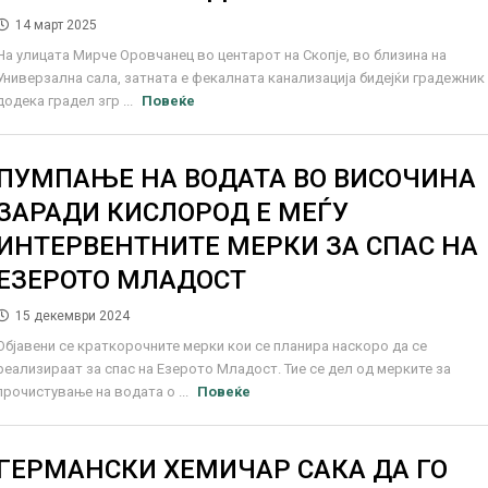
14 март 2025
На улицата Мирче Оровчанец во центарот на Скопје, во близина на
Универзална сала, затната е фекалната канализација бидејќи градежник
додека градел згр ...
Повеќе
ПУМПАЊЕ НА ВОДАТА ВО ВИСОЧИНА
ЗАРАДИ КИСЛОРОД Е МЕЃУ
ИНТЕРВЕНТНИТЕ МЕРКИ ЗА СПАС НА
ЕЗЕРОТО МЛАДОСТ
15 декември 2024
Објавени се краткорочните мерки кои се планира наскоро да се
реализираат за спас на Езерото Младост. Тие се дел од мерките за
прочистување на водата о ...
Повеќе
ГЕРМАНСКИ ХЕМИЧАР САКА ДА ГО