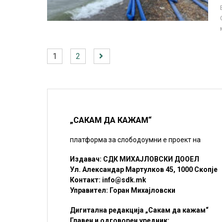
1
2
„САКАМ ДА КАЖАМ“
платформа за слободоумни е проект на
Издавач: СДК МИХАЈЛОВСКИ ДООЕЛ
Ул. Александар Мартулков 45, 1000 Скопје
Контакт:
info@sdk.mk
Управител: Горан Михајловски
Дигитална редакција „Сакам да кажам“
Главен и одговорен уредник: