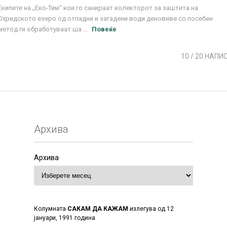
Екипите на „Еко-Тим“ кои го санираат колекторот за заштита на
Охридското езеро од отпадни и загадени води деновиве со посебен
метод ги обработуваат ша ...
Повеќе
10
/ 20 НАПИ
Архива
Архива
Колумната
САКАМ ДА КАЖАМ
излегува од 12
јануари, 1991 година