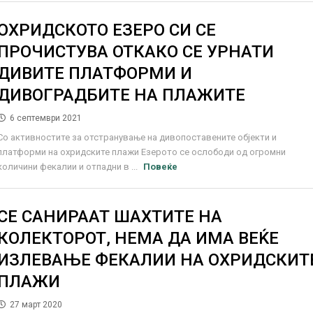
ОХРИДСКОТО ЕЗЕРО СИ СЕ
ПРОЧИСТУВА ОТКАКО СЕ УРНАТИ
ДИВИТЕ ПЛАТФОРМИ И
ДИВОГРАДБИТЕ НА ПЛАЖИТЕ
6 септември 2021
Со активностите за отстранување на дивопоставените објекти и
платформи на охридските плажи Езерото се ослободи од огромни
количини фекалии и отпадни в ...
Повеќе
СЕ САНИРААТ ШАХТИТЕ НА
КОЛЕКТОРОТ, НЕМА ДА ИМА ВЕЌЕ
ИЗЛЕВАЊЕ ФЕКАЛИИ НА ОХРИДСКИТ
ПЛАЖИ
27 март 2020