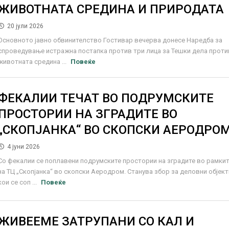
ЖИВОТНАТА СРЕДИНА И ПРИРОДАТА
20 јули 2026
Основното јавно обвинителство Гостивар вечерва донесе Наредба за
спроведување истражна постапка против три лица за Тешки дела проти
животната средина ...
Повеќе
ФЕКАЛИИ ТЕЧАТ ВО ПОДРУМСКИТЕ
ПРОСТОРИИ НА ЗГРАДИТЕ ВО
„СКОПЈАНКА“ ВО СКОПСКИ АЕРОДРО
4 јуни 2026
Со фекалии се поплавени подрумските простории на зградите во рамки
на ТЦ „Скопјанка“ во скопски Аеродром. Станува збор за деловни објект
кои се соп ...
Повеќе
ЖИВЕЕМЕ ЗАТРУПАНИ СО КАЛ И