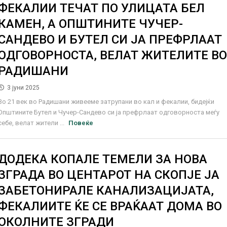
ФЕКАЛИИ ТЕЧАТ ПО УЛИЦАТА БЕЛ
КАМЕН, А ОПШТИНИТЕ ЧУЧЕР-
САНДЕВО И БУТЕЛ СИ ЈА ПРЕФРЛААТ
ОДГОВОРНОСТА, ВЕЛАТ ЖИТЕЛИТЕ В
РАДИШАНИ
3 јуни 2025
Во 21 век во Радишани живееме затрупани во кал и фекалии, бидејќи
Општините Бутел и Чучер-Сандево си ја префрлаат одговорноста меѓу
себе, велат жители ...
Повеќе
ДОДЕКА КОПАЛЕ ТЕМЕЛИ ЗА НОВА
ЗГРАДА ВО ЦЕНТАРОТ НА СКОПЈЕ ЈА
ЗАБЕТОНИРАЛЕ КАНАЛИЗАЦИЈАТА,
ФЕКАЛИИТЕ ЌЕ СЕ ВРАЌААТ ДОМА ВО
ОКОЛНИТЕ ЗГРАДИ