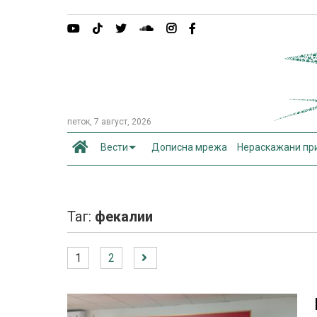
петок, 7 август, 2026
Вести
Дописна мрежа
Нераскажани пр
Таг:
фекалии
1
2