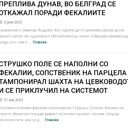
ПРЕПЛИВА ДУНАВ, ВО БЕЛГРАД СЕ
ОТКАЖАЛ ПОРАДИ ФЕКАЛИИТЕ
2 јуни 2022
Германскиот хемичар Андреас Фат одлучи да го преплива Дунав долж
целиот негов тек од речиси 3.000 километри, попат собирајќи примероц
вода, што тим н ...
Повеќе
СТРУШКО ПОЛЕ СЕ НАПОЛНИ СО
ФЕКАЛИИ, СОПСТВЕНИК НА ПАРЦЕЛА
ТАМПОНИРАЛ ШАХТА НА ЦЕВКОВОДО
И СЕ ПРИКЛУЧИЛ НА СИСТЕМОТ
21 мај 2022
Огромни количини фекалии се излеаја во Струшко Поле во близина на
селото Франгово поради дефект на колекторскиот систем. Според
екологистите, ова се д ...
Повеќе