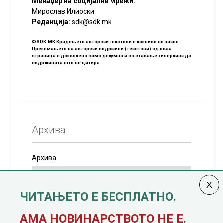
Менаџер на социјални мрежи:
Мирослав Илиоски
Редакцијa:
sdk@sdk.mk
©SDK.MK Крадењето авторски текстови е казниво со закон.
Преземањето на авторски содржини (текстови) од оваа
страница е дозволено само делумно и со ставање хиперлинк до
содржината што се цитира
Архива
Архива
ЧИТАЊЕТО Е БЕСПЛАТНО.
Колумната
САКАМ ДА КАЖАМ
излегува од 12
АМА НОВИНАРСТВОТО НЕ Е.
јануари, 1991 година