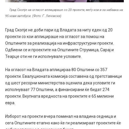
Град Скопје на огласот аплицираше со 20 проекти, меѓу кои и за набавка на
95 нови автобуси. (Фото: Ѓ. Личовски)
Град Скопје не доби пари од Владата за ниту еден од 20
проекти со кои аплицираше на огласот за помош на
Општините за реализација на инфраструктурни проекти.
Одбиени се и проектите на Општините Струмица, Сарај и
Теарце оти не ги исполнувале условите.
На огласот на Владата аплицираа 80 Општини со 357
проекти. Евалуционата комисија составена од претставници
од шест ресорни министерства оценила дека условите ги
исполнуваат 77 Општини, а финансирани ќе бидат 274
проекти. Вкупната вредноста на проектите е 65 милиони
евра.
Изборот на проекти вчера поминал на владина седница и
сега Општините етапно како ќе ги реализираат проектите ќе