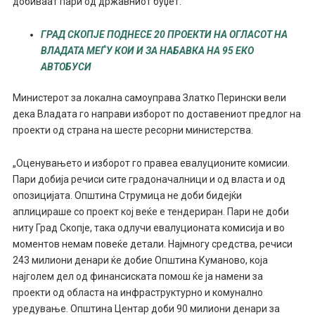
добиваат пари од државниот буџет.
ГРАД СКОПЈЕ ПОДНЕСЕ 20 ПРОЕКТИ НА ОГЛАСОТ НА
ВЛАДАТА МЕЃУ КОИ И ЗА НАБАВКА НА 95 ЕКО
АВТОБУСИ
Министерот за локална самоуправа Златко Перински вели
дека Владата го направи изборот по доставениот предлог на
проекти од страна на шесте ресорни министерства.
„Оценувањето и изборот го правеа евалуционите комисии.
Пари добија речиси сите градоначалници и од власта и од
опозицијата. Општина Струмица не доби бидејќи
аплицираше со проект кој веќе е тендериран. Пари не доби
ниту Град Скопје, така одлучи евалуционата комисија и во
моментов немам повеќе детали. Најмногу средства, речиси
243 милиони денари ќе добие Општина Куманово, која
најголем дел од финансиската помош ќе ја намени за
проекти од областа на инфраструктурно и комунално
уредување. Општина Центар доби 90 милиони денари за