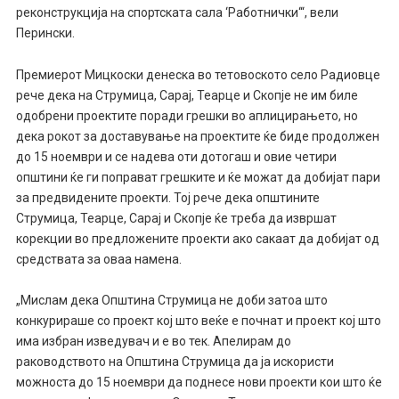
реконструкција на спортската сала ‘Работнички‘“, вели
Перински.
Премиерот Мицкоски денеска во тетовоското село Радиовце
рече дека на Струмица, Сарај, Теарце и Скопје не им биле
одобрени проектите поради грешки во аплицирањето, но
дека рокот за доставување на проектите ќе биде продолжен
до 15 ноември и се надева оти дотогаш и овие четири
општини ќе ги поправат грешките и ќе можат да добијат пари
за предвидените проекти. Тој рече дека општините
Струмица, Теарце, Сарај и Скопје ќе треба да извршат
корекции во предложените проекти ако сакаат да добијат од
средствата за оваа намена.
„Мислам дека Општина Струмица не доби затоа што
конкурираше со проект кој што веќе е почнат и проект кој што
има избран изведувач и е во тек. Апелирам до
раководството на Општина Струмица да ја искористи
можноста до 15 ноември да поднесе нови проекти кои што ќе