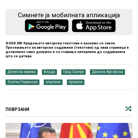
Симнете ја мобилната апликација
©SDK.MK Крадењето авторски текстови е казниво со закон.
Преземањето на авторски содржини (текстови) од оваа страница е
дозволено само делумно и со ставање хиперлинк до содржината
што се цитира
Дописна мрежа
Влада
Град Скопје
Данела Арсовска
Златко Перински
општини
проекти
ПОВРЗАНИ