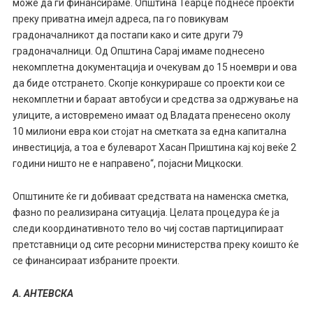
може да ги финансираме. Општина Теарце поднесе проекти
преку приватна имејл адреса, па го повикувам
градоначалникот да постапи како и сите други 79
градоначалници. Од Општина Сарај имаме поднесено
некомплетна документација и очекувам до 15 ноември и ова
да биде отстрането. Скопје конкурираше со проекти кои се
некомплетни и бараат автобуси и средства за одржување на
улиците, а истовремено имаат од Владата пренесено околу
10 милиони евра кои стојат на сметката за една капитална
инвестиција, а тоа е булеварот Хасан Приштина кај кој веќе 2
години ништо не е направено“, појасни Мицкоски.
Општините ќе ги добиваат средствата на наменска сметка,
фазно по реализирана ситуација. Целата процедура ќе ја
следи координативното тело во чиј состав партиципираат
претставници од сите ресорни министерства преку коишто ќе
се финансираат избраните проекти.
А. АНТЕВСКА