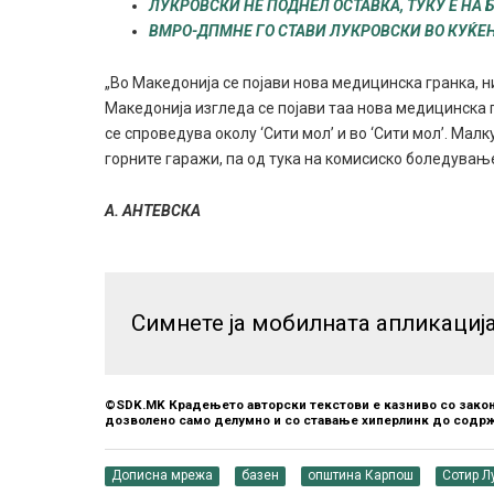
ЛУКРОВСКИ НЕ ПОДНЕЛ ОСТАВКА, ТУКУ Е НА
ВМРО-ДПМНЕ ГО СТАВИ ЛУКРОВСКИ ВО КУЌЕ
„Во Македонија се појави нова медицинска гранка, нит
Македонија изгледа се појави таа нова медицинска г
се спроведува околу ‘Сити мол’ и во ‘Сити мол’. Малку
горните гаражи, па од тука на комисиско боледување.
А. АНТЕВСКА
Симнете ја мобилната апликациј
©SDK.MK Крадењето авторски текстови е казниво со закон
дозволено само делумно и со ставање хиперлинк до содрж
Дописна мрежа
базен
општина Карпош
Сотир Л