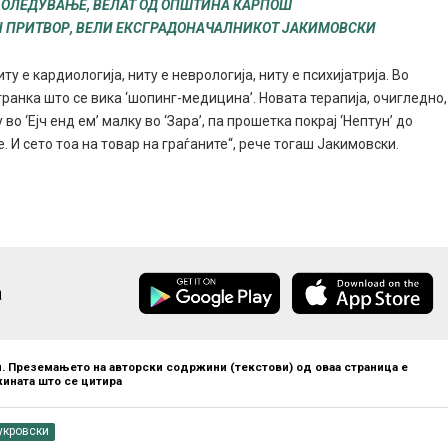
 БОЛЕДУВАЊЕ, ВЕЛАТ ОД ОПШТИНА КАРПОШ
Н ПРИТВОР, ВЕЛИ ЕКСГРАДОНАЧАЛНИКОТ ЈАКИМОВСКИ
у е кардиологија, ниту е неврологија, ниту е психијатрија. Во
ранка што се вика ‘шопинг-медицина’. Новата терапија, очигледно,
 во ‘Ејч енд ем’ малку во ‘Зара’, па прошетка покрај ‘Нептун’ до
 И сето тоа на товар на граѓаните“, рече тогаш Јакимовски.
а
. Преземањето на авторски содржини (текстови) од оваа страница е
ината што се цитира
укровски