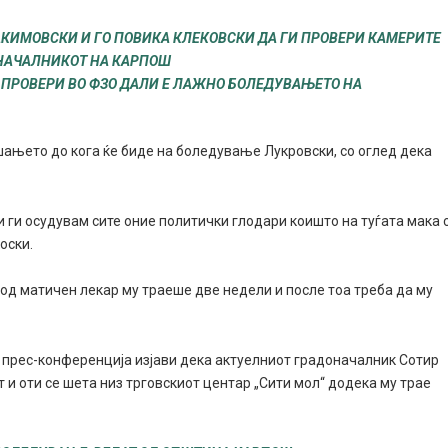
АКИМОВСКИ И ГО ПОВИКА КЛЕКОВСКИ ДА ГИ ПРОВЕРИ КАМЕРИТЕ
ОНАЧАЛНИКОТ НА КАРПОШ
ПРОВЕРИ ВО ФЗО ДАЛИ Е ЛАЖНО БОЛЕДУВАЊЕТО НА
ањето до кога ќе биде на боледување Лукровски, со оглед дека
и ги осудувам сите оние политички глодари коишто на туѓата мака 
оски.
од матичен лекар му траеше две недели и после тоа треба да му
а прес-конференција изјави дека актуелниот градоначалник Сотир
и оти се шета низ трговскиот центар „Сити мол“ додека му трае