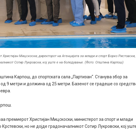
т Христијан Мицскоски, директорот на Агенцијата за млади и спорт Борко Ристовски,
алникот Сотир Лукровски, кој уште е на боледување. (Фото: Општина Карпош)
штина Карпош, до спортската сала „Партизан“. Станува збор за
а од 9 метри и должина од 25 метри. Базенот се градеше со средств
 евра.
арпош.
аа премиерот Христијан Мицскоски, министерот за спорт и млади
Крстевски, но не дојде градоначалникот Сотир Лукровски, кој ушт