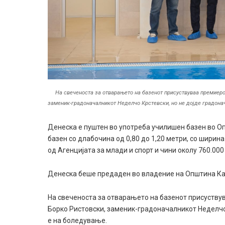
На свеченоста за отварањето на базенот присуствуваа премиеро
заменик-градоначалникот Неделчо Крстевски, но не дојде градонач
Денеска е пуштен во употреба училишен базен во Оп
базен со длабочина од 0,80 до 1,20 метри, со ширин
од Агенцијата за млади и спорт и чини околу 760.000
Денеска беше предаден во владение на Општина К
На свеченоста за отварањето на базенот присуствув
Борко Ристовски, заменик-градоначалникот Неделчо 
е на боледување.