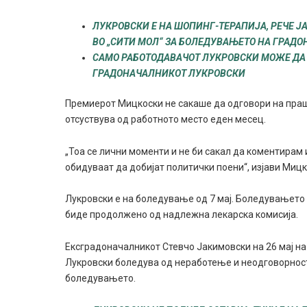
ЛУКРОВСКИ Е НА ШОПИНГ-ТЕРАПИЈА, РЕЧЕ Ј
ВО „СИТИ МОЛ“ ЗА БОЛЕДУВАЊЕТО НА ГРАД
САМО РАБОТОДАВАЧОТ ЛУКРОВСКИ МОЖЕ ДА 
ГРАДОНАЧАЛНИКОТ ЛУКРОВСКИ
Премиерот Мицкоски не сакаше да одговори на праш
отсуствува од работното место еден месец.
„Тоа се лични моменти и не би сакал да коментирам 
обидуваат да добијат политички поени“, изјави Мицк
Лукровски е на боледување од 7 мај. Боледувањето 
биде продолжено од надлежна лекарска комисија.
Ексградоначалникот Стевчо Јакимовски на 26 мај н
Лукровски боледува од неработење и неодговорност 
боледувањето.