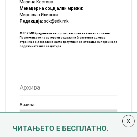
Марина Костова
Менаџер на социјални мрежи:
Мирослав Илиоски
Редакцијa:
sdk@sdk.mk
©SDK.MK Крадењето авторски текстови е казниво со закон.
Преземањето на авторски содржини (текстови) од оваа
страница е дозволено само делумно и со ставање хиперлинк до
содржината што се цитира
Архива
Архива
ЧИТАЊЕТО Е БЕСПЛАТНО.
Колумната
САКАМ ДА КАЖАМ
излегува од 12