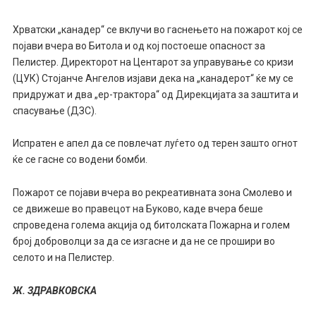
Хрватски „канадер“ се вклучи во гаснењето на пожарот кој се
појави вчера во Битола и од кој постоеше опасност за
Пелистер. Директорот на Центарот за управување со кризи
(ЦУК) Стојанче Ангелов изјави дека на „канадерот“ ќе му се
придружат и два „ер-трактора“ од Дирекцијата за заштита и
спасување (ДЗС).
Испратен е апел да се повлечат луѓето од терен зашто огнот
ќе се гасне со водени бомби.
Пожарот се појави вчера во рекреативната зона Смолево и
се движеше во правецот на Буково, каде вчера беше
спроведена голема акција од битолската Пожарна и голем
број доброволци за да се изгасне и да не се прошири во
селото и на Пелистер.
Ж. ЗДРАВКОВСКА