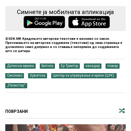
Симнете ја мобилната апликација
©SDK.MK Крадењето авторски текстови е казниво со закон.
Преземањето на авторски содржини (текстови) од оваа страница е
дозволено само делумно и со ставање хиперлинк до содржината
што се цитира
Дописна мрежа
Битола
Ер Трактор
канадер
пожар
Смолево
Хрватска
Центар за управување и кризи (ЦУК).
„Пелистер“
ПОВРЗАНИ