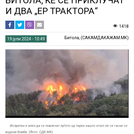
БИТОЛА, ЌЕ СЕ ПРИКЛУЧАТ
И ДВА „ЕР ТРАКТОРА“
1418
Битола, (САКАМДАКАЖАМ.МК)
19 јули 2024 - 10:49
Испратен е апел да се повлечат луѓето од терен зашто огнот ќе се гасне со
водени бомби. (Фото: СДК.МК)