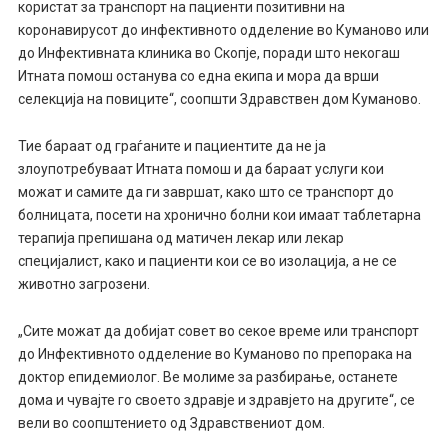
користат за транспорт на пациенти позитивни на
коронавирусот до инфективното одделение во Куманово или
до Инфективната клиника во Скопје, поради што некогаш
Итната помош останува со една екипа и мора да врши
селекција на повиците“, соопшти Здравствен дом Куманово.
Тие бараат од граѓаните и пациентите да не ја
злоупотребуваат Итната помош и да бараат услуги кои
можат и самите да ги завршат, како што се транспорт до
болницата, посети на хронично болни кои имаат таблетарна
терапија препишана од матичен лекар или лекар
специјалист, како и пациенти кои се во изолација, а не се
животно загрозени.
„Сите можат да добијат совет во секое време или транспорт
до Инфективното одделение во Куманово по препорака на
доктор епидемиолог. Ве молиме за разбирање, останете
дома и чувајте го своето здравје и здравјето на другите“, се
вели во соопштението од Здравствениот дом.