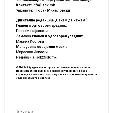
Контакт:
info@sdk.mk
Управител: Горан Михајловски
Дигитална редакција „Сакам да кажам“
Главен и одговорен уредник:
Горан Михајловски
Заменик главен и одговорен уредник:
Марина Костова
Менаџер на социјални мрежи:
Мирослав Илиоски
Редакцијa:
sdk@sdk.mk
©SDK.MK Крадењето авторски текстови е казниво со закон.
Преземањето на авторски содржини (текстови) од оваа
страница е дозволено само делумно и со ставање хиперлинк до
содржината што се цитира
Архива