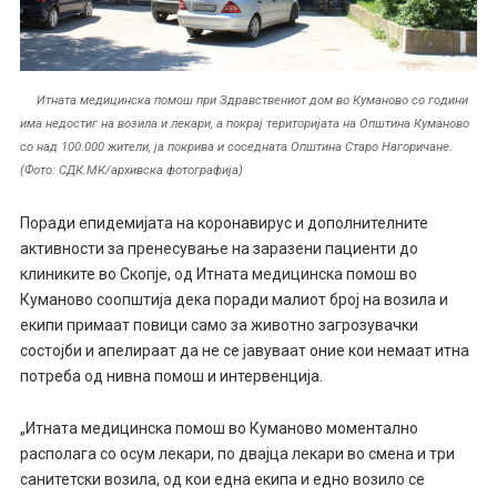
Итната медицинска помош при Здравствениот дом во Куманово со години
има недостиг на возила и лекари, а покрај територијата на Општина Куманово
со над 100.000 жители, ја покрива и соседната Општина Старо Нагоричане.
(Фото: СДК.МК/архивска фотографија)
Поради епидемијата на коронавирус и дополнителните
активности за пренесување на заразени пациенти до
клиниките во Скопје, од Итната медицинска помош во
Куманово соопштија дека поради малиот број на возила и
екипи примаат повици само за животно загрозувачки
состојби и апелираат да не се јавуваат оние кои немаат итна
потреба од нивна помош и интервенција.
„Итната медицинска помош во Куманово моментално
располага со осум лекари, по двајца лекари во смена и три
санитетски возила, од кои една екипа и едно возило се