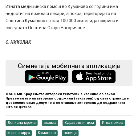
Итната медицинска помош во Куманово со години има
недостиг на возила и лекари, а покрај територијата на
Општина Куманово со над 100.000 жители, ја покрива и
соседната Општина Старо Нагоричане.
С. НИКОЛИЌ
Симнете ја мобилната апликација
©SDK.MK Крадењето авторски текстови е казниво со закон.
Преземањето на авторски содржини (текстови) од оваа страница е
дозволено само делумно и со ставање хиперлинк до содржината
што се цитира
Дописна мрежа
возила
Здравствен дом
Итна помош
коронавирус
Куманово
повици