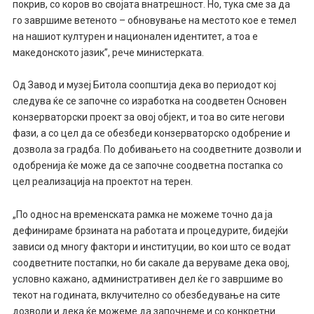
покрив, со коров во својата внатрешност. Но, тука сме за да
го завршиме ветеното – обновување на местото кое е темел
на нашиот културен и национален идентитет, а тоа е
македонското јазик”, рече министерката.
Од Завод и музеј Битола соопштија дека во периодот кој
следува ќе се започне со изработка на соодветен Основен
конзерваторски проект за овој објект, и тоа во сите негови
фази, а со цел да се обезбеди конзерваторско одобрение и
дозвола за градба. По добивањето на соодветните дозволи и
одобренија ќе може да се започне соодветна постапка со
цел реализација на проектот на терен.
„По однос на временската рамка не можеме точно да ја
дефинираме брзината на работата и процедурите, бидејќи
зависи од многу фактори и институции, во кои што се водат
соодветните постапки, но би сакале да веруваме дека овој,
условно кажано, административен дел ќе го завршиме во
текот на годината, вклучително со обезбедување на сите
дозволи и дека ќе можеме да започнеме и со конкретни