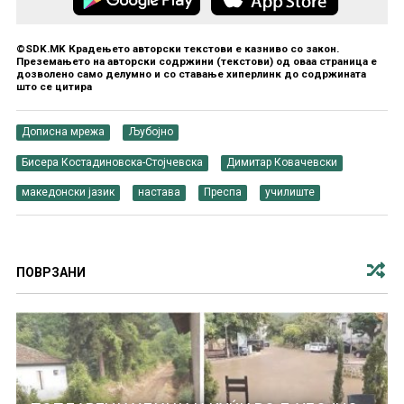
©SDK.MK Крадењето авторски текстови е казниво со закон.
Преземањето на авторски содржини (текстови) од оваа страница е
дозволено само делумно и со ставање хиперлинк до содржината
што се цитира
Дописна мрежа
Љубојно
Бисера Костадиновска-Стојчевска
Димитар Ковачевски
македонски јазик
настава
Преспа
училиште
ПОВРЗАНИ