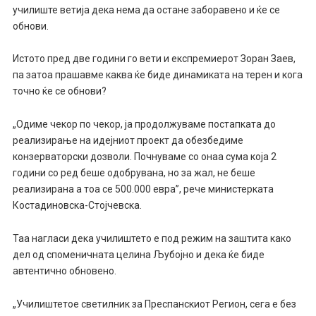
училиште ветија дека нема да остане заборавено и ќе се
обнови.
Истото пред две години го вети и експремиерот Зоран Заев,
па затоа прашавме каква ќе биде динамиката на терен и кога
точно ќе се обнови?
„Одиме чекор по чекор, ја продолжуваме постапката до
реализирање на идејниот проект да обезбедиме
конзерваторски дозволи. Почнуваме со онаа сума која 2
години со ред беше одобрувана, но за жал, не беше
реализирана а тоа се 500.000 евра”, рече министерката
Костадиновска-Стојчевска.
Таа нагласи дека училиштето е под режим на заштита како
дел од споменичната целина Љубојно и дека ќе биде
автентично обновено.
„Училиштетое светилник за Преспанскиот Регион, сега е без