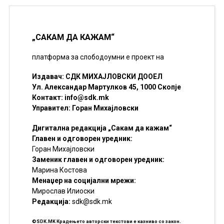
„САКАМ ДА КАЖАМ“
платформа за слободоумни е проект на
Издавач: СДК МИХАЈЛОВСКИ ДООЕЛ
Ул. Александар Мартулков 45, 1000 Скопје
Контакт:
info@sdk.mk
Управител: Горан Михајловски
Дигитална редакција „Сакам да кажам“
Главен и одговорен уредник:
Горан Михајловски
Заменик главен и одговорен уредник:
Марина Костова
Менаџер на социјални мрежи:
Мирослав Илиоски
Редакцијa:
sdk@sdk.mk
©SDK.MK Крадењето авторски текстови е казниво со закон.