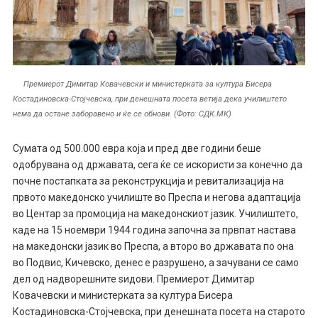
Премиерот Димитар Ковачевски и министерката за култура Бисера
Костадиновска-Стојчевска, при денешната посета ветија дека училиштето
нема да остане заборавено и ќе се обнови. (Фото: СДК.МК)
Сумата од 500.000 евра која и пред две години беше
одобрувана од државата, сега ќе се искористи за конечно да
почне постапката за реконструкција и ревитализација на
првото македонско училиште во Преспа и негова адаптација
во Центар за промоција на македонскиот јазик. Училиштето,
каде на 15 ноември 1944 година започна за првпат настава
на македонски јазик во Преспа, а второ во државата по она
во Подвис, Кичевско, денес е разрушено, а зачувани се само
дел од надворешните ѕидови. Премиерот Димитар
Ковачевски и министерката за култура Бисера
Костадиновска-Стојчевска, при денешната посета на старото