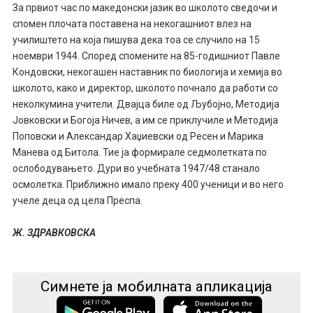
За првиот час по македонски јазик во школото сведочи и
спомен плочата поставена на некогашниот влез на
училиштето на која пишува дека тоа се случило на 15
ноември 1944. Според спомените на 85-годишниот Павле
Кондовски, некогашен наставник по биологија и хемија во
школото, како и директор, школото почнало да работи со
неколкумина учители. Двајца биле од Љубојно, Методија
Јовковски и Богоја Ничев, а им се приклучиле и Методија
Поповски и Александар Хаџиевски од Ресен и Марика
Манева од Битола. Тие ја формирале седмолетката по
ослободувањето. Дури во учебната 1947/48 станало
осмолетка. Приближно имало преку 400 ученици и во него
учеле деца од цела Преспа.
Ж. ЗДРАВКОВСКА
Симнете ја мобилната апликација