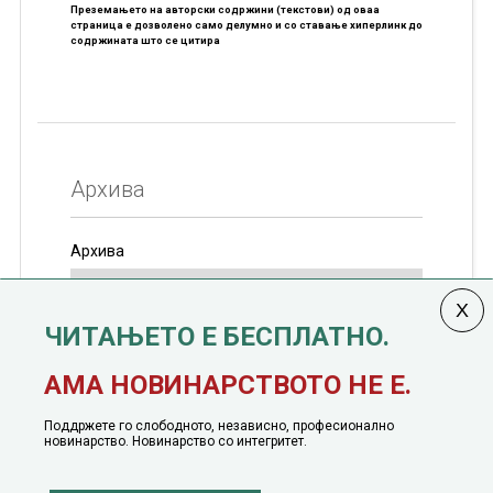
Преземањето на авторски содржини (текстови) од оваа
страница е дозволено само делумно и со ставање хиперлинк до
содржината што се цитира
Архива
Архива
ЧИТАЊЕТО Е БЕСПЛАТНО.
Колумната
САКАМ ДА КАЖАМ
излегува од 12
АМА НОВИНАРСТВОТО НЕ Е.
јануари, 1991 година
Поддржете го слободното, независно, професионално
новинарство. Новинарство со интегритет.