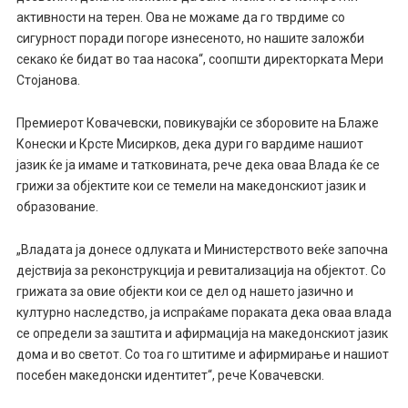
активности на терен. Ова не можаме да го тврдиме со
сигурност поради погоре изнесеното, но нашите заложби
секако ќе бидат во таа насока“, соопшти директорката Мери
Стојанова.
Премиерот Ковачевски, повикувајќи се зборовите на Блаже
Конески и Крсте Мисирков, дека дури го вардиме нашиот
јазик ќе ја имаме и татковината, рече дека оваа Влада ќе се
грижи за објектите кои се темели на македонскиот јазик и
образование.
„Владата ја донесе одлуката и Министерството веќе започна
дејствија за реконструкција и ревитализација на објектот. Со
грижата за овие објекти кои се дел од нашето јазично и
културно наследство, ја испраќаме пораката дека оваа влада
се определи за заштита и афирмација на македонскиот јазик
дома и во светот. Со тоа го штитиме и афирмирање и нашиот
посебен македонски идентитет“, рече Ковачевски.