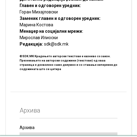
Главен и одговорен уредник:
Горан Михајловски
Заменик главен и одговорен уредник:
Марина Костова
Менаџер на социјални мрежи:
Мирослав Илиоски
Редакцијa:
sdk@sdk.mk
©SDK.MK Крадењето авторски текстови е казниво со закон.
Преземањето на авторски содржини (текстови) од оваа
страница е дозволено само делумно и со ставање хиперлинк до
содржината што се цитира
Архива
Архива