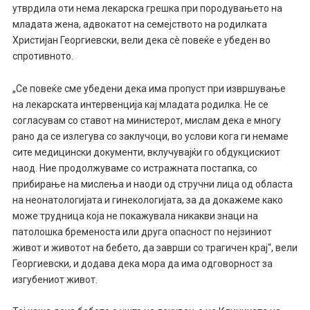
утврдила оти нема лекарска грешка при породувањето на
младата жена, адвокатот на семејството на родилката
Христијан Георгиевски, вели дека сè повеќе е убеден во
спротивното.
„Се повеќе сме убедени дека има пропуст при извршување
на лекарската интервенција кај младата родилка. Не се
согласувам со ставот на министерот, мислам дека е многу
рано да се излегува со заклучоци, во услови кога ги немаме
сите медицински документи, вклучувајќи го обдукцискиот
наод. Ние продолжуваме со истражната постапка, со
прибирање на мислења и наоди од стручни лица од областа
на неонатологијата и гинекологијата, за да докажеме како
може трудница која не покажувала никакви знаци на
патолошка бременоста или друга опасност по нејзиниот
живот и животот на бебето, да заврши со трагичен крај“, вели
Георгиевски, и додава дека мора да има одговорност за
изгубениот живот.