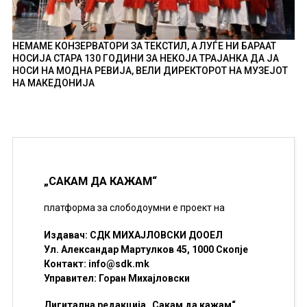
НЕМАМЕ КОНЗЕРВАТОРИ ЗА ТЕКСТИЛ, А ЛУЃЕ НИ БАРААТ
НОСИЈА СТАРА 130 ГОДИНИ ЗА НЕКОЈА ТРАЈАНКА ДА ЈА
НОСИ НА МОДНА РЕВИЈА, ВЕЛИ ДИРЕКТОРОТ НА МУЗЕЈОТ
НА МАКЕДОНИЈА
„САКАМ ДА КАЖАМ“
платформа за слободоумни е проект на
Издавач: СДК МИХАЈЛОВСКИ ДООЕЛ
Ул. Александар Мартулков 45, 1000 Скопје
Контакт:
info@sdk.mk
Управител: Горан Михајловски
Дигитална редакција „Сакам да кажам“