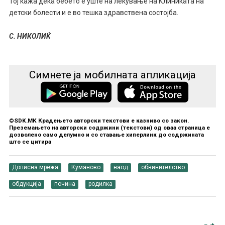
Тој кажа дека бебето е уште на лекување на Клиниката на
детски болести и е во тешка здравствена состојба.
С. НИКОЛИЌ
Симнете ја мобилната апликација
©SDK.MK Крадењето авторски текстови е казниво со закон.
Преземањето на авторски содржини (текстови) од оваа страница е
дозволено само делумно и со ставање хиперлинк до содржината
што се цитира
Дописна мрежа
Куманово
наод
обвинителство
обдукција
почина
родилка