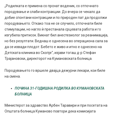
„Родилката е примена со прснат воденик, со отпочнато
породување и слаби контракции. До вчера се чекало да
добие спонтани контракции и по природен пат да продолжи
породувањето. Откако тоа не се случило, отпочнати биле
стимулации, но нагло ѝ престанала срцевата работа и го
изгубила притисок. Викнат бил анестезиолог за реанимација,
но без резултати. Веднаш е однесена во операциона сала за
да се извади плодот. Бебето е живо и итно е однесено на
Детската клиника во Скопје“, изјави тогаш д-р Стефан
Трајановски, директорот на Кумановската болница.
Породувањето го вршеле двајца дежурни лекари, кои биле
на смена.
ПОЧИНА 31-ГОДИШНА РОДИЛКА ВО КУМАНОВСКАТА
БОЛНИЦА
Министерот за здравство Арбен Таравири и при посетата на
Општата болница Куманово повтори дека комисијата