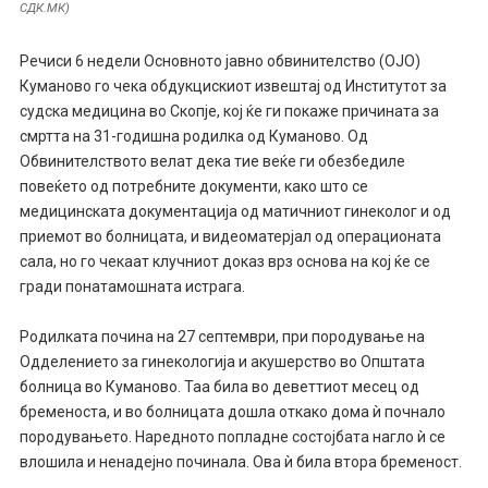
СДК.МК)
Речиси 6 недели Основното јавно обвинителство (ОЈО)
Куманово го чека обдукцискиот извештај од Институтот за
судска медицина во Скопје, кој ќе ги покаже причината за
смртта на 31-годишна родилка од Куманово. Од
Обвинителството велат дека тие веќе ги обезбедиле
повеќето од потребните документи, како што се
медицинската документација од матичниот гинеколог и од
приемот во болницата, и видеоматерјал од операционата
сала, но го чекаат клучниот доказ врз основа на кој ќе се
гради понатамошната истрага.
Родилката почина на 27 септември, при породување на
Одделението за гинекологија и акушерство во Општата
болница во Куманово. Таа била во деветтиот месец од
бременоста, и во болницата дошла откако дома ѝ почнало
породувањето. Наредното попладне состојбата нагло ѝ се
влошила и ненадејно починала. Ова ѝ била втора бременост.