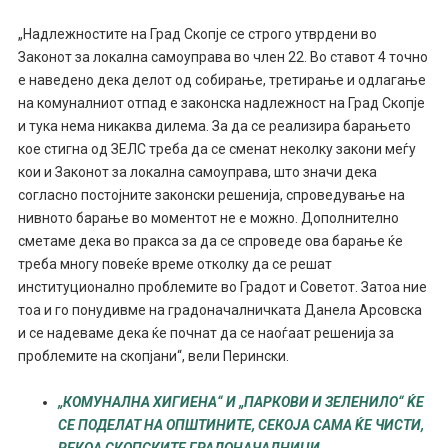
„Надлежностите на Град Скопје се строго утврдени во
Законот за локална самоуправа во член 22. Во ставот 4 точно
е наведено дека делот од собирање, третирање и одлагање
на комуналниот отпад е законска надлежност на Град Скопје
и тука нема никаква дилема. За да се реализира барањето
кое стигна од ЗЕЛС треба да се сменат неколку закони меѓу
кои и Законот за локална самоуправа, што значи дека
согласно постојните законски решенија, спроведување на
нивното барање во моментот не е можно. Дополнително
сметаме дека во пракса за да се спроведе ова барање ќе
треба многу повеќе време отколку да се решат
институционално проблемите во Градот и Советот. Затоа ние
тоа и го понудивме на градоначалничката Данела Арсовска
и се надеваме дека ќе почнат да се наоѓаат решенија за
проблемите на скопјани“, вели Перински.
„КОМУНАЛНА ХИГИЕНА“ И „ПАРКОВИ И ЗЕЛЕНИЛО“ ЌЕ
СЕ ПОДЕЛАТ НА ОПШТИНИТЕ, СЕКОЈА САМА ЌЕ ЧИСТИ,