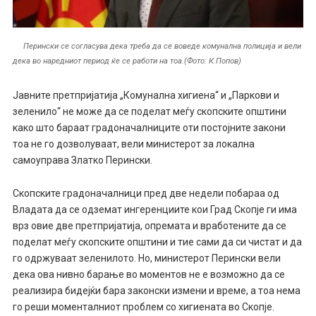
Перински се согласува дека треба да се воведе комунална полиција и вели
дека во наредниот период ќе се работи на тоа.(Фото: К.Попов)
Јавните претпријатија „Комунална хигиена“ и „Паркови и
зеленило“ не може да се поделат меѓу скопските општини
како што бараат градоначалниците оти постојните закони
тоа не го дозволуваат, вели министерот за локална
самоуправа Златко Перински.
Скопските градоначалници пред две недели побараа од
Владата да се одземат ингеренциите кои Град Скопје ги има
врз овие две претпријатија, опремата и вработените да се
поделат меѓу скопските општини и тие сами да си чистат и да
го одржуваат зеленилото. Но, министерот Перински вели
дека ова нивно барање во моментов не е возможно да се
реализира бидејќи бара законски измени и време, а тоа нема
го реши моменталниот проблем со хигиената во Скопје.