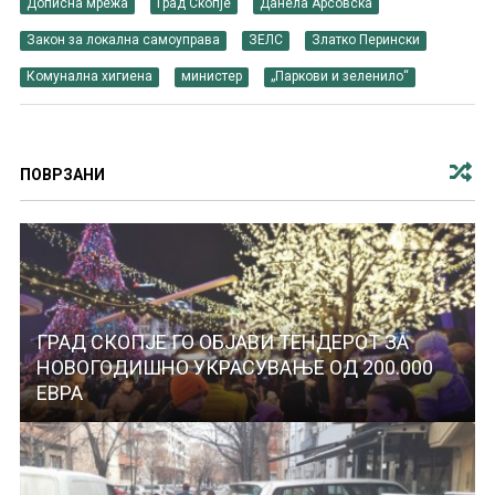
Дописна мрежа
Град Скопје
Данела Арсовска
Закон за локална самоуправа
ЗЕЛС
Златко Перински
Комунална хигиена
министер
„Паркови и зеленило“
ПОВРЗАНИ
ГРАД СКОПЈЕ ГО ОБЈАВИ ТЕНДЕРОТ ЗА
НОВОГОДИШНО УКРАСУВАЊЕ ОД 200.000
ЕВРА