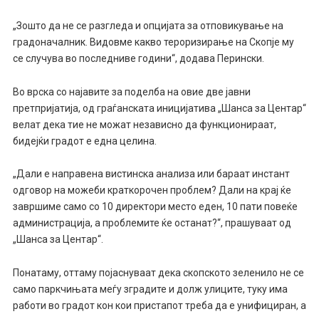
„Зошто да не се разгледа и опцијата за отповикување на
градоначалник. Видовме какво тероризирање на Скопје му
се случува во последниве години“, додава Перински.
Во врска со најавите за поделба на овие две јавни
претпријатија, од граѓанската иницијатива „Шанса за Центар“
велат дека тие не можат независно да функционираат,
бидејќи градот е една целина.
„Дали е направена вистинска анализа или бараат инстант
одговор на можеби краткорочен проблем? Дали на крај ќе
завршиме само со 10 директори место еден, 10 пати повеќе
администрација, а проблемите ќе останат?“, прашуваат од
„Шанса за Центар“.
Понатаму, оттаму појаснуваат дека скопското зеленило не се
само паркчињата меѓу зградите и долж улиците, туку има
работи во градот кон кои пристапот треба да е унифициран, а