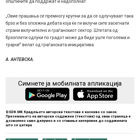
општините да поддржат и надополнат.
„Овие прашања се премногу крупни за да се одлучуваат така
брзо и без опсежна дебата која ќе ги вклучи сите засегнати
страни вклучително и граѓанскиот сектор. Штетата од
брзоплети одлуки по градот може да биде уште поголема и
трајна!“ велат од граѓанската иницијатива.
А. АНТЕВСКА.
Симнете ја мобилната апликација
©SDK.MK Крадењето авторски текстови е казниво со закон.
Преземањето на авторски содржини (текстови) од оваа страница е
дозволено само делумно и со ставање хиперлинк до содржината
што се цитира