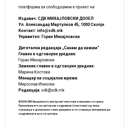
платформа за слободоумни е проект на
Издавач: СДК МИХАЈЛОВСКИ ДООЕЛ
Ул. Александар Мартулков 45, 1000 Скопје
Контакт:
info@sdk.mk
Управител: Горан Михајловски
Дигитална редакција „Сакам да кажам“
Главен и одговорен уредник:
Горан Михајловски
Заменик главен и одговорен уредник:
Марина Костова
Менаџер на социјални мрежи:
Мирослав Илиоски
Редакцијa:
sdk@sdk.mk
©SDK.MK Крадењето авторски текстови е казниво со закон.
Преземањето на авторски содржини (текстови) од оваа
страница е дозволено само делумно и со ставање хиперлинк до
содржината што се цитира