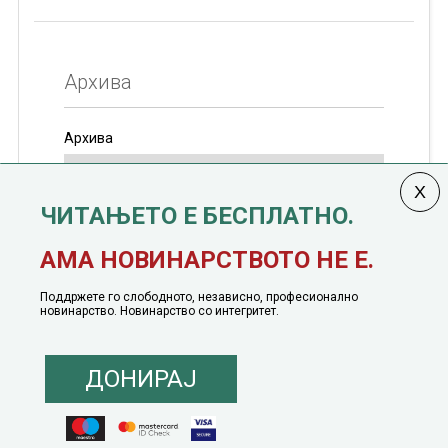
Архива
Архива
ЧИТАЊЕТО Е БЕСПЛАТНО.
Колумната
САКАМ ДА КАЖАМ
излегува од 12
АМА НОВИНАРСТВОТО НЕ Е.
јануари, 1991 година
Поддржете го слободното, независно, професионално
новинарство. Новинарство со интегритет.
ДОНИРАЈ
© 2016 - 2026 Сакам Да Кажам. Сите права задржани |
Маркетинг
понуда
|
Понуда за политичко рекламирање
|
Политика на приватност
|
Политика на инклузија
|
Кодекс на однесување