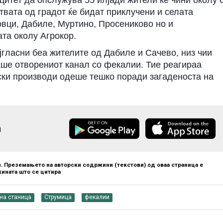
твата од градот ќе бидат приклучени и селата
овци, Дабиле, Муртино, Просениково но и
ата околу Агрокор.
јгласни беа жителите од Дабиле и Сачево, низ чии
ше отворениот канал со фекалии. Тие реагираа
ски производи одеше тешко поради загаденоста на
а
. Преземањето на авторски содржини (текстови) од оваа страница е
ината што се цитира
на станица
Струмица
фекалии