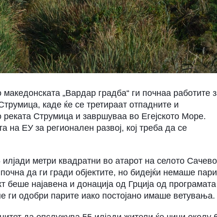
о македонската „Вардар градба“ ги почнаа работите 
Струмица, каде ќе се третираат отпадните и
о реката Струмица и завршуваа во Егејското Море.
 на ЕУ за регионален развој, кој треба да се
 илјади метри квадратни во атарот на селото Сачево
очна да ги гради објектите, но бидејќи немаше пар
кт беше најавена и донација од Грција од програмата
 не ги одобри парите иако постојано имаше ветувања.
цитет да опслужува 55 илјади жители ќе чини околу 6