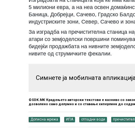
5 милиони евра, а на неа освен домаќинс
Баница, Добрејци, Сачево, Градско Балд
индустриските зони, Север, Сачево и зон
За изградба на пречистителна станица на
атари со земјоделски површини поминува
бидејќи продажбата на нивните земјодел
нивите од струмичките фекалии.
Симнете ја мобилната апликациј
©SDK.MK Крадењето авторски текстови е казниво со закон
дозволено само делумно и со ставање хиперлинк до содрж
Дописна мрежа
ИПА
отпадни води
пречистител