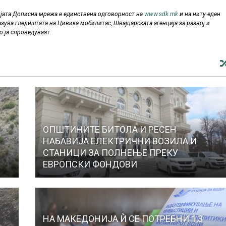
ијата Дописна мрежа е единствена одговорност на
www.sdk.mk
и на ниту еден
азува гледиштата на Цивика мобилитас, Швајцарската агенција за развој и
о ја спроведуваат.
ОПШТИНИТЕ БИТОЛА И РЕСЕН
НАБАВИЈА ЕЛЕКТРИЧНИ ВОЗИЛА И
СТАНИЦИ ЗА ПОЛНЕЊЕ ПРЕКУ
ЕВРОПСКИ ФОНДОВИ
НА МАКЕДОНИЈА Ѝ СЕ ПОТРЕБНИ 1,3