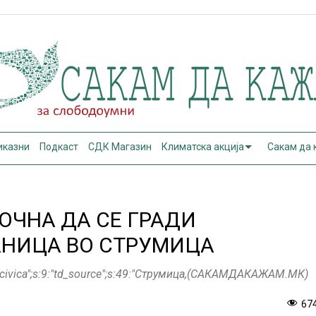
иказни
Подкаст
СДК Магазин
Климатска акција
Сакам да
ОЧНА ДА СЕ ГРАДИ
АНИЦА ВО СТРУМИЦА
ate_civica";s:9:"td_source";s:49:"Струмица,(САКАМДАКАЖАМ.МК)
67