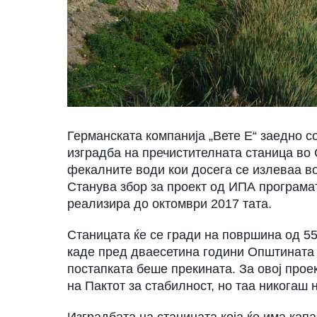
Германската компанија „Вете Е“ заедно с
изградба на пречистителната станица во 
фекалните води кои досега се излеваа в
Станува збор за проект од ИПА програмата
реализира до октомври 2017 тата.
Станицата ќе се гради на површина од 55
каде пред дваесетина години Општината п
постапката беше прекината. За овој прое
на Пактот за стабилност, но таа никогаш
Изградбата на станицата која ќе има капа