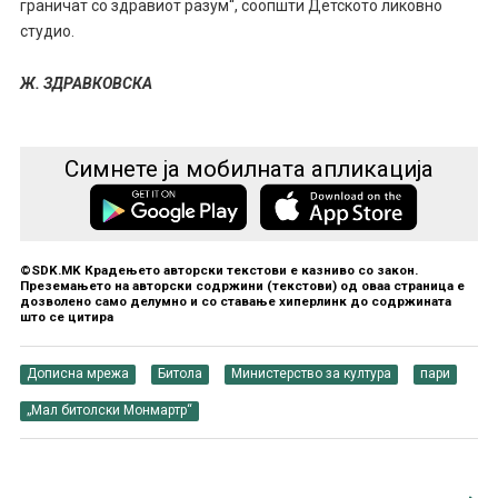
граничат со здравиот разум“, соопшти Детското ликовно
студио.
Ж. ЗДРАВКОВСКА
Симнете ја мобилната апликација
©SDK.MK Крадењето авторски текстови е казниво со закон.
Преземањето на авторски содржини (текстови) од оваа страница е
дозволено само делумно и со ставање хиперлинк до содржината
што се цитира
Дописна мрежа
Битола
Министерство за култура
пари
„Мал битолски Монмартр“