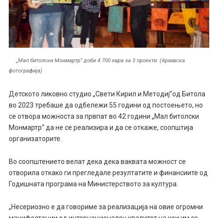
„Мал битолски Монмартр“ доби 4.700 евра за 3 проекти. (Архивска
фотографија)
Детското ликовно студио „Свети Кирил и Методиј”од Битола
во 2023 требаше да одбележи 55 години од постоењето, но
се отвора можноста за првпат во 42 години „Мал битолски
Монмартр“ да не се реализира и да се откаже, соопштија
организаторите.
Во соопштението велат дека дека ваквата можност се
отворила откако ги прегледале резултатите и финансиите од
Годишната програма на Министерството за култура.
„Несериозно е да говориме за реализација на овие огромни
манифестации од интернационален квалитет на кои им се