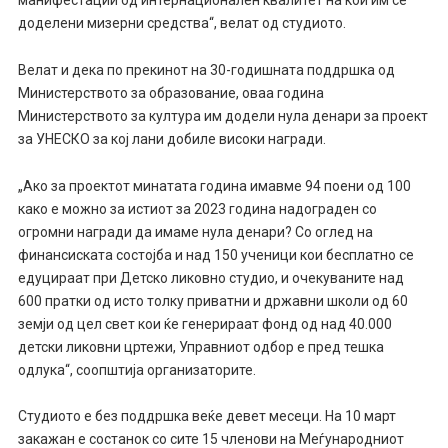
доделени мизерни средства“, велат од студиото.
Велат и дека по прекинот на 30-годишната поддршка од
Министерството за образование, оваа година
Министерството за култура им додели нула денари за проект
за УНЕСКО за кој лани добиле високи награди.
„Ако за проектот минатата година имавме 94 поени од 100
како е можно за истиот за 2023 година надограден со
огромни награди да имаме нула денари? Со оглед на
финансиската состојба и над 150 ученици кои бесплатно се
едуцираат при Детско ликовно студио, и очекуваните над
600 пратки од исто толку приватни и државни школи од 60
земји од цел свет кои ќе генерираат фонд од над 40.000
детски ликовни цртежи, Управниот одбор е пред тешка
одлука“, соопштија организаторите.
Студиото е без поддршка веќе девет месеци. На 10 март
закажан е состанок со сите 15 членови на Меѓународниот