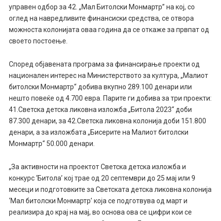
управен одбор за 42. „Мал Битолски Монмартр” на кој, со
оглед на навредливите финансиски средства, се отвора
можноста колонијата оваа година да се откаже за првпат од
своето постоење.
Според објавената програма за финансирање проекти од
национален интерес на Министерството за култура, „Малиот
битолски Монмартр“ добива вкупно 289.100 денари или
нешто повеќе од 4.700 евра. Парите ги добива за три проекти:
41.Светска детска ликовна изложба „Битола 2023“ доби
87.300 денари, за 42.Светска ликовна колонија доби 151.800
денари, а за изложбата „Бисерите на Малиот битолски
Монмартр“ 50.000 денари.
„За активности на проектот Светска детска изложба и
конкурс ‘Битола’ кој трае од 20 септември до 25 мај или 9
месеци и подготовките за Светската детска ликовна колонија
‘Мал битолски Монмартр’ која се подготвува од март и
реализира до крај на мај, во основа ова се цифри кои се