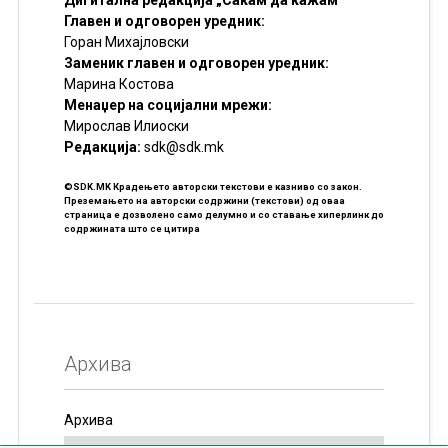
Главен и одговорен уредник:
Горан Михајловски
Заменик главен и одговорен уредник:
Марина Костова
Менаџер на социјални мрежи:
Мирослав Илиоски
Редакцијa:
sdk@sdk.mk
©SDK.MK Крадењето авторски текстови е казниво со закон.
Преземањето на авторски содржини (текстови) од оваа
страница е дозволено само делумно и со ставање хиперлинк до
содржината што се цитира
Архива
Архива