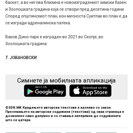
баскет, а во негова близина е новоизградениот зимски базен
и Зоолошката градина која се отвори пред десетина години.
Според општинскиот план, кон месноста Суитлак во план е да
се изгради адреналинска патека.
Ваков Дино парк е изграден во 2021 во Скопје, во
Зоолошката градина.
Т. ЈОВАНОВСКИ
Симнете ја мобилната апликација
©SDK.MK Крадењето авторски текстови е казниво со закон.
Преземањето на авторски содржини (текстови) од оваа страница е
дозволено само делумно и со ставање хиперлинк до содржината
што се цитира