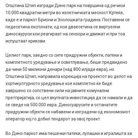
Општина Штип изгради Дино парк на површина од речиси
10.000 квадратни метри во излетничката месност Кртеќе,
каде е и паркот Бриони и Зоолошката градина. Поставени се
педесетина експонати, од кои дваесетина се виртуeлни
диносауруси кои реагираат на сензори и движат и при тоа
испуштаат крикови.
Целиот парк, заедно со сите придружни објекти, патеки и
комплетното уредување и осветлување, беше предвидено
да чини 50 милиони денари (над 800 илјади евра), но
Општина Штип, направила корекција на проектот во делот на
хортикултурното уредување кое комплетно ќе биде
завршено со сопствени сили на јавните комунални
претпријатија, со цел вкупната инвестиција да се намали и да
се сведе на 500.000 евра. Диносуарусите и останатите
придружни објекти се набавени и изградени од економскиот
оператор кој го добил тендерот за овој проект.
Во Дино паркот има пешачки патеки, лулашки и игралишта за