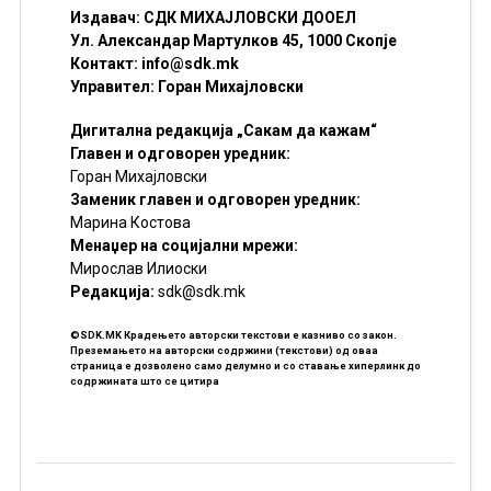
Издавач: СДК МИХАЈЛОВСКИ ДООЕЛ
Ул. Александар Мартулков 45, 1000 Скопје
Контакт:
info@sdk.mk
Управител: Горан Михајловски
Дигитална редакција „Сакам да кажам“
Главен и одговорен уредник:
Горан Михајловски
Заменик главен и одговорен уредник:
Марина Костова
Менаџер на социјални мрежи:
Мирослав Илиоски
Редакцијa:
sdk@sdk.mk
©SDK.MK Крадењето авторски текстови е казниво со закон.
Преземањето на авторски содржини (текстови) од оваа
страница е дозволено само делумно и со ставање хиперлинк до
содржината што се цитира