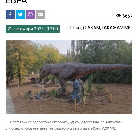
ЕВРА
6657
Штип, (САКАМДАКАЖАМ.МК)
21 октомври 2025 - 12:00
Поставени се педесетина експонати, од кои дваесетина се виртуелни
диносауруси кои реагираат на сензории и се движат. (Фото: СДК.МК)