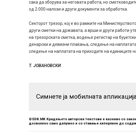
сака да зборува за неговата работа, но сметководит
од 2.000 налози и други документи за обработка.
Секторот трезор, кој е во рамките на Министерствот
други сметки на државата, а врши и други работи ут
на трезорската сметка, водење регистар на буџетск
денарски и девизни плаќања, следење на наплатата
следење на наплатата на приходите на единиците н
Т. ЈОВАНОВСКИ
Симнете ја мобилната апликациј
©SDK.MK Крадењето авторски текстови е казниво со закон
дозволено само делумно и со ставање хиперлинк до содрж