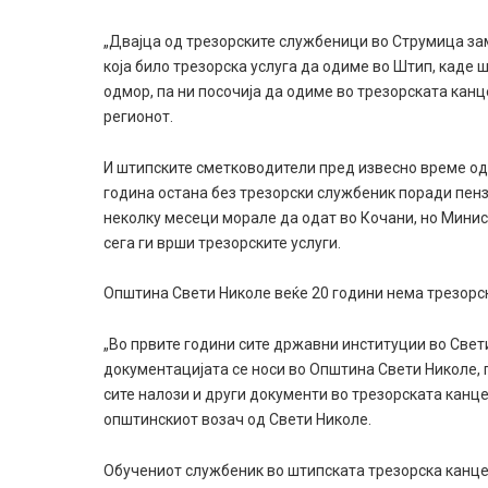
„Двајца од трезорските службеници во Струмица зам
која било трезорска услуга да одиме во Штип, каде 
одмор, па ни посочија да одиме во трезорската кан
регионот.
И штипските сметководители пред извесно време оде
година остана без трезорски службеник поради пен
неколку месеци морале да одат во Кочани, но Минис
сега ги врши трезорските услуги.
Општина Свети Николе веќе 20 години нема трезорски
„Во првите години сите државни институции во Свети
документацијата се носи во Општина Свети Николе, п
сите налози и други документи во трезорската канце
општинскиот возач од Свети Николе.
Обучениот службеник во штипската трезорска канцел