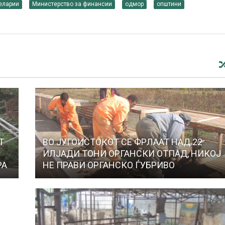
еларии
Министерство за финансии
одмор
општини
Т
ВО ЈУГОИСТОКОТ СЕ ФРЛААТ НАД 22
ИЛЈАДИ ТОНИ ОРГАНСКИ ОТПАД, НИКОЈ
РА
НЕ ПРАВИ ОРГАНСКО ЃУБРИВО