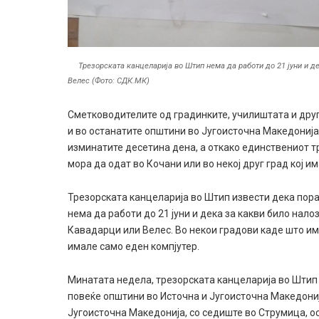
Трезорската канцеларија во Штип нема да работи до 21 јуни и д
Велес (Фото: СДК.МК)
Сметководителите од градинките, училиштата и дру
и во останатите општини во Југоисточна Македонија 
изминатите десетина дена, а откако единствениот т
мора да одат во Кочани или во некој друг град кој и
Трезорската канцеларија во Штип извести дека пор
нема да работи до 21 јуни и дека за какви било нало
Кавадарци или Велес. Во некои градови каде што и
имале само еден компјутер.
Минатата недела, трезорската канцеларија во Штип
повеќе општини во Источна и Југоисточна Македони
Југоисточна Македонија, со седиште во Струмица, ос