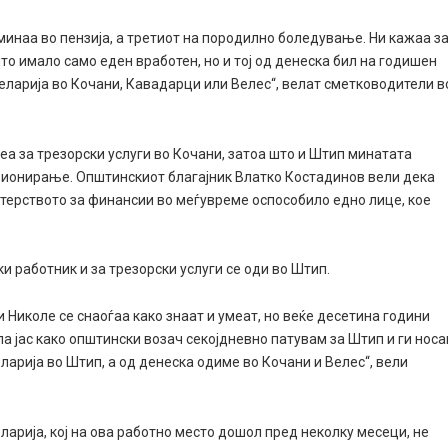
инаа во пензија, а третиот на породилно боледување. Ни кажаа з
што имало само еден вработен, но и тој од денеска бил на годишен
целарија во Кочани, Кавадарци или Велес“, велат сметководители в
а за трезорски услуги во Кочани, затоа што и Штип минатата
зионирање. Општинскиот благајник Влатко Костадинов вели дека
терството за финансии во меѓувреме оспособило едно лице, кое
 работник и за трезорски услуги се оди во Штип.
 Николе се снаоѓаа како знаат и умеат, но веќе десетина години
а јас како општински возач секојдневно патувам за Штип и ги нос
ларија во Штип, а од денеска одиме во Кочани и Велес“, вели
арија, кој на ова работно место дошол пред неколку месеци, не