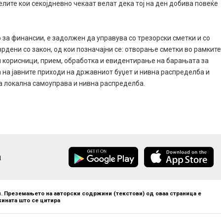
елите кои секојдневно чекаат велат дека тој на ден добива повеќе
о за финансии, е задолжен да управува со трезорски сметки и со
врдени со закон, од кои позначајни се: отворање сметки во рамкит
и корисници, прием, обработка и евидентирање на барањата за
 на јавните приходи на државниот буџет и нивна распределба и
а локална самоуправа и нивна распределба.
а
. Преземањето на авторски содржини (текстови) од оваа страница е
ината што се цитира