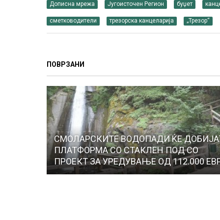
Дописна мрежа
Југоисточен Регион
буџет
канц
сметководители
трезорска канцеларија
„Трезор“
ПОВРЗАНИ
СМОЛАРСКИТЕ ВОДОПАДИ ЌЕ ДОБИЈА
ПЛАТФОРМА СО СТАКЛЕН ПОД СО
ПРОЕКТ ЗА УРЕДУВАЊЕ ОД 112.000 ЕВ