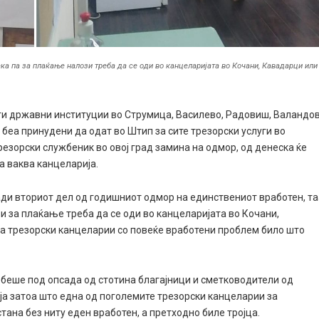
ека па за плаќање налози треба да се оди во канцеларијата во Кочани, Кавадарци или
ги државни институции во Струмица, Василево, Радовиш, Валандо
беа принудени да одат во Штип за сите трезорски услуги во
резорски службеник во овој град замина на одмор, од денеска ќе
ма ваква канцеларија.
ади вториот дел од годишниот одмор на единствениот вработен, т
зи за плаќање треба да се оди во канцеларијата во Кочани,
ма трезорски канцеларии со повеќе вработени проблем било што
 беше под опсада од стотина благајници и сметководители од
ја затоа што една од поголемите трезорски канцеларии за
тана без ниту еден вработен, а претходно биле тројца.