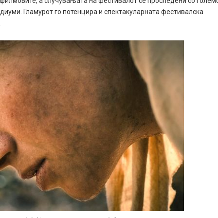
 филмовите, а случувањата на фестивалот се проследени со голем
едиуми. Гламурот го потенцира и спектакуларната фестивалска
.