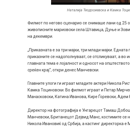
Наталија Теодосиевска и Камка Тоцин
Филмот по негово сценарио се снимаше лани од 25 
живописните мариовски села Штавица, Дуње и Зович,
на декември.
„Приказната е за три мајки, три млади мајки. Едната
приказните се надополнуваат, се отсликуваат, а во 
главната тема е лојалност и односот на општествот
среќен крај“, откри денес Манчевски.
Главните улоги ги играат младите актери Никола Рис
Камка Тоциновски. Во филмот играат и Петар Мирчев
Манасковски, Катина Иванова, Кире Ѓоревски, Адем 
Директор на фотографија е Унгарецот Тамаш Добош,
Манчевски, Британецот Дејвид Манс, костимите се на
Никола Ивановиќ од Србија, а кастинг директорка е 