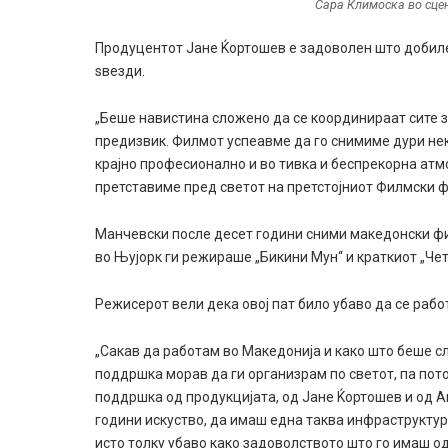
Сара Климоска во сцена
Продуцентот Јане Ќортошев е задоволен што добиле 
ѕвезди.
„Беше навистина сложено да се координираат сите з
предизвик. Филмот успеавме да го снимиме дури нек
крајно професионално и во тивка и беспрекорна атм
претставиме пред светот на претстојниот Филмски ф
Манчевски после десет години сними македонски филм
во Њујорк ги режираше „Бикини Мун“ и краткиот „Четв
Режисерот вели дека овој пат било убаво да се рабо
„Сакав да работам во Македонија и како што беше сл
поддршка морав да ги организрам по светот, па пото
поддршка од продукцијата, од Јане Ќортошев и од Аг
години искуство, да имаш една таква инфраструктур
исто толку убаво како задоволството што го имаш о