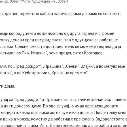
 од „Врба“. (Фото: Продукција на „Врба“)
одличен термин, во сабота навечер, рамо до рамо со светските
емји копродуценти во филмот, но од друга страна и огромен
олку денови пред предвиденото, тоа е адут дека се работеше
осфера. Среќни сме што достоинствено ќе можеме земјава да ја
естивал во Рим, Италија“, рече продуцентот Ќортошев.
, по „Пред дождот“, „Прашина“, „Сенки“, „Мајки“, а во меѓувреме
рток“, а во Куба краткиот „Крајот на времето“.
ти дома.
учај со ‘Пред дождот’ и ‘Прашина’ кога главните финансии, главна
а да ги донесам дома. Во овој случај, ја имав организационата
енцијата, каква што никогаш не сум имал досега. После толку мно
а во која можеш комотно да работиш е прекрасно. Задоволството 
д завршенииот филм. Исто, беше голема мерак да се работи со еде