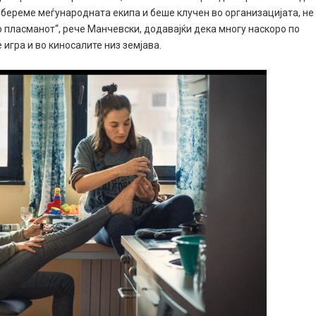
 собереме меѓународната екипа и беше клучен во организацијата, не
о пласманот“, рече Манчевски, додавајќи дека многу наскоро по
 игра и во киносалите низ земјава.