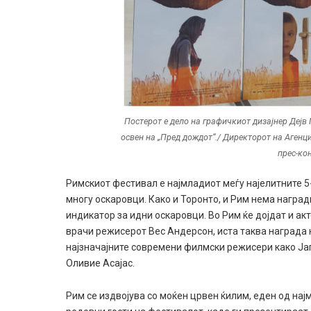
Постерот е дело на графичкиот дизајнер Дејв
освен на „Пред дождот“./ Директорот на Агенц
прес-ко
Римскиот фестивал е најмладиот меѓу најелитните 5
многу оскаровци. Како и Торонто, и Рим нема награ
индикатор за идни оскаровци. Во Рим ќе дојдат и акт
врачи режисерот Вес Андерсон, иста таква награда ќ
најзначајните современи филмски режисери како Ја
Оливие Асајас.
Рим се издвојува со моќен црвен ќилим, еден од нај