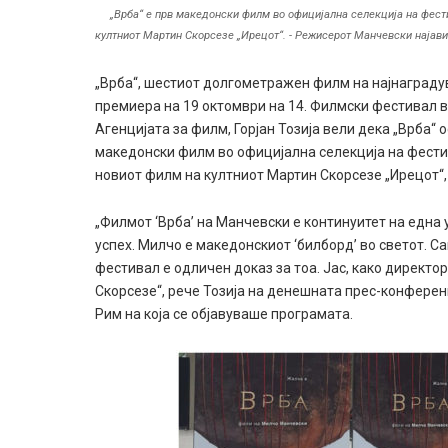
„Врба“ е прв македонски филм во официјална селекција на фести
култниот Мартин Скорсезе „Ирецот“. - Режисерот Манчевски најави
„Врба“, шестиот долгометражен филм на најнаграду
премиера на 19 октомври на 14. Филмски фестивал во
Агенцијата за филм, Горјан Тозија вели дека „Врба“
македонски филм во официјална селекција на фестив
новиот филм на култниот Мартин Скорсезе „Ирецот“,
„Филмот ‘Врба’ на Манчевски е континуитет на една 
успех. Милчо е македонскиот ‘билборд’ во светот. 
фестивал е одличен доказ за тоа. Јас, како директо
Скорсезе“, рече Тозија на денешната прес-конферен
Рим на која се објавуваше програмата.