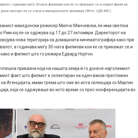
валот, годинава меѓу 30-ната филмови кои ќе се прикажат се и новиот филм на
 дека наскоро ќе се случи и македонската премиера (Фото: СДК.МК )
ваниот македонски режисер Милчо Манчевски, ќе има светска
 Рим кој ќе се одржува од 17 до 27 октомври. Директорот на
 освојува нова територија за домашната кинематографија како прв
алот, а годинава меѓу 30-ната филмови кои ќе се прикажат се и
 како и филмот што го режира Едвард Нортон.
успешна приказна која на нашата земја ѝ го донесе најголемиот
Самиот факт што филмот е селектиран на еден ваков престижен
р на Агенцијата, имам трема што сме во иста селекција со Мартин
ција, која се одржуваше во исто време со прес-конференцијата во