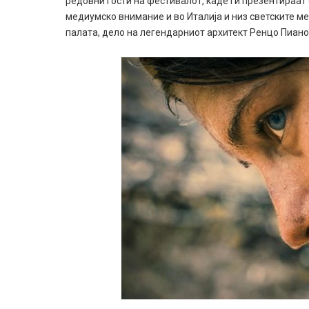
редовни гости на фестивалот, каде ги презентираат
медиумско внимание и во Италија и низ светските м
палата, дело на легендарниот архитект Ренцо Пиано