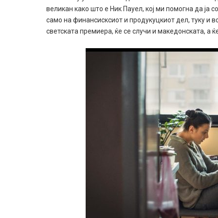
великан како што е Ник Пауел, кој ми помогна да ја
само на финансисксиот и продукуцкиот дел, туку и в
светската премиера, ќе се случи и македонската, а ќе