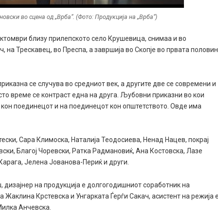
овски во сцена од „Врба“. (Фото: Продукција на „Врба“)
октомври близу прилепското село Крушевица, снимаа и во
 на Трескавец, во Преспа, а завршија во Скопје во првата полови
 приказна се случува во средниот век, а другите две се современи и
исто време се контраст една на друга. Љубовни приказни во кои
о кон поединецот и на поединецот кон општетството. Овде има
тески, Сара Климоска, Наталија Теодосиева, Ненад Нацев, покрај
ски, Благој Чоревски, Ратка Радмановиќ, Ана Костовска, Лазе
Карага, Јелена Јованова-Периќ и други.
 дизајнер на продукција е долгогодишниот соработник на
 Жаклина Крстевска и Унгарката Ѓерѓи Сакач, асистент на режија 
Милка Анчевска.