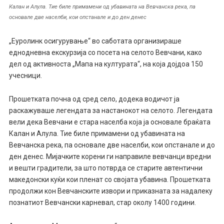
Калан и Алула. Тие биле примамени од убавината на Вевчанска река, па
основале две населби, кои опстанале и до ден денес
„Еуролинк осигурување“ во саботата организираше
еднодневна екскурзија со посета на селото Вевчани, како
дел од активноста „Мапа на културата“, на која дојдоа 150
учесници.
Прошетката почна од сред село, додека водичот ја
раскажуваше легендата за настанокот на селото. Легендата
вели дека Вевчани е стара населба која ја основале браќата
Калан и Алула. Тие биле примамени од убавината на
Вевчанска река, па основале две населби, кои опстанале и до
ден денес. Мијачките корени ги направиле вевчанци вредни
и вешти градители, за што потврда се старите автентични
македонски куќи кои пленат со својата убавина. Прошетката
продолжи кон Вевчанските извори и приказната за надалеку
познатиот Вевчански карневал, стар околу 1400 години.