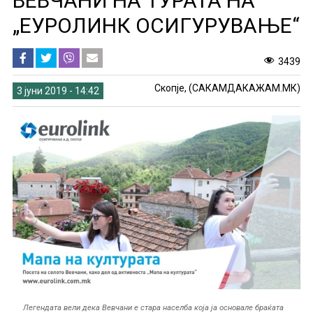
ВЕВЧАНИ НА ТУРАТА НА
„ЕУРОЛИНК ОСИГУРУВАЊЕ“
3439
Скопје, (САКАМДАКАЖАМ.МК)
3 јуни 2019 - 14:42
Легендата вели дека Вевчани е стара населба која ја основале браќата