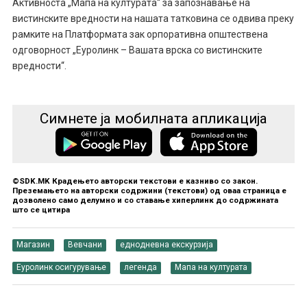
Активноста „Мапа на културата“ за запознавање на
вистинските вредности на нашата татковина се одвива преку
рамките на Платформата зак орпоративна општествена
одговорност „Еуролинк – Вашата врска со вистинските
вредности“.
Симнете ја мобилната апликација
©SDK.MK Крадењето авторски текстови е казниво со закон.
Преземањето на авторски содржини (текстови) од оваа страница е
дозволено само делумно и со ставање хиперлинк до содржината
што се цитира
Магазин
Вевчани
еднодневна екскурзија
Еуролинк осигурување
легенда
Мапа на културата