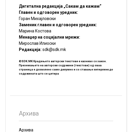
Дигитална редакција „Сакам да кажам“
Главен и одговорен уредник:
Горан Михајловски
Заменик главен и одговорен уредник:
Марина Костова
Менаџер на социјални мрежи:
Мирослав Илиоски
Редакцијa:
sdk@sdk.mk
©SDK.MK Крадењето авторски текстови е казниво со закон.
Преземањето на авторски содржини (текстови) од оваа
страница е дозволено само делумно и со ставање хиперлинк до
содржината што се цитира
Архива
Архива