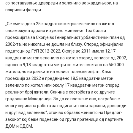
со поставување дрвореди и зеленило во жардињери, на
покриви и фасади.
„Се смета дека 25 квадратни метри зеленило по жител
овозможува здраво и хумано живеење. Тоа била и
проекцијата за Скопје во Генералниот урбанистички план од
2002-та, но никогаш не дошла ни близу. Според официјални
податоци од ГУП 2012-2022, Скопје во 2011 имало 12,17
квадратни метри зеленило по жител според пописот од 2002,
односно 9,18 квадратни метри по жител сметано на 550.000
жители, но во рамките на новиот плански опфат. Како
проекција за 2022 е предвидено 18,5 квадратни метри
зеленило по жител, или околу 17 квадратни метри според
реалниот број жители. Слична е состојбата и со другите
градови во Македонија. За да се постигне ова, потребно е
многу сериозна работа за подигање нови паркови, дрвореди
и друг вид зеленило“, стои во образложението на Предлог-
законот кој беше поднесен од група пратеници од партиите
ДОМ и СДСМ.