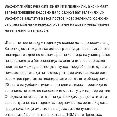
Законот ги обврзува сите физички и правни лица кои имаат
зелени површини редовно да го одржуваат зеленило. Со
Законот се заштитува веќе постоечкото зеленило, односно
се става крај на непланското сечење на дрва и уништување
на зеленилото за градби.
„Конечно после седум години успеавме да го донесеме овој
Закон кој сметам дека ќе донесе револуција во просторното
планирање односно ставаме рачна кочница на уништување
на зеленилото и бетонизација на општините. Со овој закон
веднаш ќе може да се почувствуваат придобивките односно
нема зеленилото да ни го снемува пред очи, ќе имаме еден
сосем нов пристап во планирањето со тоа што обврзуваме
20 отсто од урбанистичките планови да имаат предвидено
зеленило, не само во населените места туку и надвор од нив.
Очекувам веќе за две години да ги видиме резултатите од
зазеленување на градовите, верувам во тоа зошто кај сите
градоначалници има силна волја за зазеленување на
општините“, вели пратеничката на ДОМ Лиле Поповска,