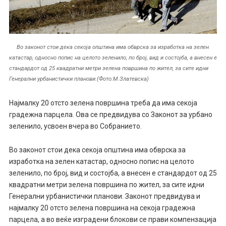
Во законот стои дека секоја општина има обврска за изработка на зелен
катастар, односно попис на целото зеленило, по број, вид и состојба, а внесен е
стандардот од 25 квадратни метри зелена површина по жител, за сите идни
Генерални урбанистички планови.(Фото:М.Златевска)
Најмалку 20 отсто зелена површина треба да има секоја
градежна парцела. Ова се предвидува со Законот за урбано
зеленило, усвоен вчера во Собранието.
Во законот стои дека секоја општина има обврска за
изработка на зелен катастар, односно попис на целото
зеленило, по број, вид и состојба, а внесен е стандардот од 25
квадратни метри зелена површина по жител, за сите идни
Генерални урбанистички планови. Законот предвидува и
најмалку 20 отсто зелена површина на секоја градежна
парцела, а во веќе изградени блокови се прави компензација