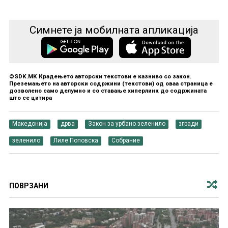
Симнете ја мобилната апликација
©SDK.MK Крадењето авторски текстови е казниво со закон.
Преземањето на авторски содржини (текстови) од оваа страница е
дозволено само делумно и со ставање хиперлинк до содржината
што се цитира
Македонија
дрва
Закон за урбано зеленило
згради
зеленило
Лиле Поповска
Собрание
ПОВРЗАНИ