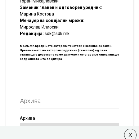
Горан Михајловски
Заменик главен и одговорен уредник:
Марина Костова
Менаџер на социјални мрежи:
Мирослав Илиоски
Редакцијa:
sdk@sdk.mk
©SDK.MK Крадењето авторски текстови е казниво со закон.
Преземањето на авторски содржини (текстови) од оваа
страница е дозволено само делумно и со ставање хиперлинк до
содржината што се цитира
Архива
Архива