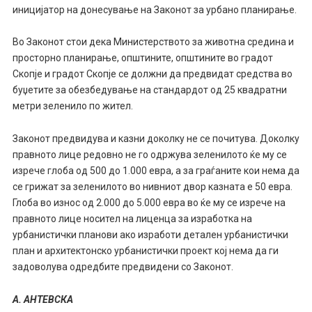
иницијатор на донесување на Законот за урбано планирање.
Во Законот стои дека Министерството за животна средина и
просторно планирање, општините, општините во градот
Скопје и градот Скопје се должни да предвидат средства во
буџетите за обезбедување на стандардот од 25 квадратни
метри зеленило по жител.
Законот предвидува и казни доколку не се почитува. Доколку
правното лице редовно не го одржува зеленилото ќе му се
изрече глоба од 500 до 1.000 евра, а за граѓаните кои нема да
се грижат за зеленилото во нивниот двор казната е 50 евра.
Глоба во износ од 2.000 до 5.000 евра во ќе му се изрече на
правното лице носител на лиценца за изработка на
урбанистички планови ако изработи детален урбанистички
план и архитектонско урбанистички проект кој нема да ги
задоволува одредбите предвидени со Законот.
А. АНТЕВСКА