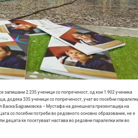
е запишани 2.235 ученици со попреченост, од кои 1.902 ученика
ца, додека 335 ученици со попреченост, учат во посебни паралелк
л Васка Бајрамовска – Мустафа на денешната презентација на
цата со посебни потреби во редовното основно образование, не е
али децата ќе посетуваат настава во редовни паралелки или во