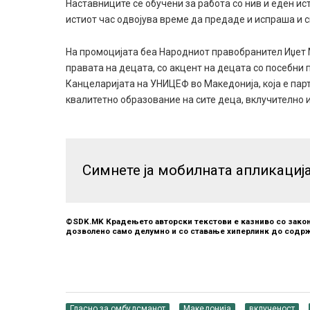
Наставниците се обучени за работа со нив и еден и
истиот час одвојува време да предаде и испраша и 
На промоцијата беа Народниот правобранител Иџет М
правата на децата, со акцент на децата со посебни 
Канцеларијата на УНИЦЕФ во Македонија, која е парт
квалитетно образование на сите деца, вклучително и
Симнете ја мобилната апликациј
©SDK.MK Крадењето авторски текстови е казниво со закон
дозволено само делумно и со ставање хиперлинк до содрж
Гласно за омбудсманот
Македонија
вклученост