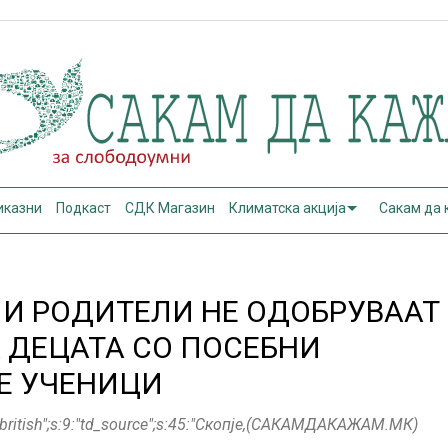
иказни
Подкаст
СДК Магазин
Климатска акција
Сакам да
 И РОДИТЕЛИ НЕ ОДОБРУВААТ
 ДЕЦАТА СО ПОСЕБНИ
Е УЧЕНИЦИ
te_british";s:9:"td_source";s:45:"Скопје,(САКАМДАКАЖАМ.МК)