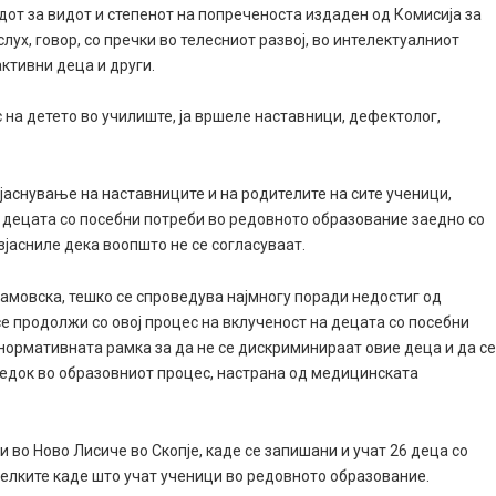
дот за видот и степенот на попреченоста издаден од Комисија за
слух, говор, со пречки во телесниот развој, во интелектуалниот
активни деца и други.
с на детето во училиште, ја вршеле наставници, дефектолог,
зјаснување на наставниците и на родителите на сите ученици,
а децата со посебни потреби во редовното образование заедно со
зјасниле дека воопшто не се согласуваат.
амовска, тешко се спроведува најмногу поради недостиг од
се продолжи со овој процес на вклученост на децата со посебни
нормативната рамка за да не се дискриминираат овие деца и да с
едок во образовниот процес, настрана од медицинската
 во Ново Лисиче во Скопје, каде се запишани и учат 26 деца со
лелките каде што учат ученици во редовното образование.