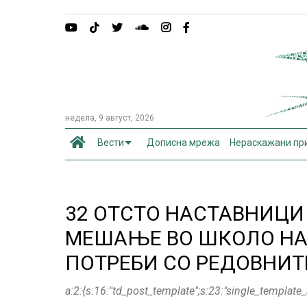
недела, 9 август, 2026
Вести
Дописна мрежа
Нераскажани пр
32 ОТСТО НАСТАВНИЦИ
МЕШАЊЕ ВО ШКОЛО НА
ПОТРЕБИ СО РЕДОВНИТ
a:2:{s:16:"td_post_template";s:23:"single_templa