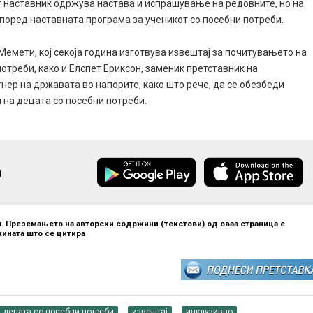
ст наставник одржува настава и испрашување на редовните, но на
според наставната програма за ученикот со посебни потреби.
емети, кој секоја година изготвува извештај за почитувањето на
потреби, како и Елспет Ериксон, заменик претставник на
нер на државата во напорите, како што рече, да се обезбеди
 на децата со посебни потреби.
а
. Преземањето на авторски содржини (текстови) од оваа страница е
ината што се цитира
децата со посебни потреби
извештај
инклузивно