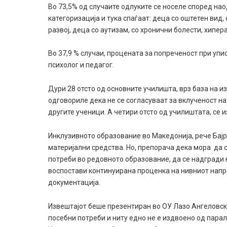
Во 73,5% од случаите одлуките се носеле според нао
категоризација и тука спаѓаат: деца со оштетен вид, 
развој, деца со аутизам, со хронични болести, хипер
Во 37,9 % случаи, процената за попреченост при упи
психолог и педагог.
Дури 28 отсто од основните училишта, врз база на и
одговориле дека не се согласуваат за вклученост н
другите ученици. А четири отсто од училиштата, се и
Инклузивното образование во Македонија, рече Бајр
материјални средства. Но, препорача дека мора да 
потреби во редовното образование, да се надгради 
воспостави континуирана проценка на нивниот напр
документација.
Извештајот беше презентиран во ОУ Лазо Ангеловски
посебни потреби и ниту едно не е издвоено од пара