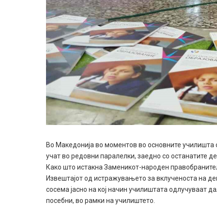
Во Македонија во моментов во основните училишта с
учат во редовни паралелки, заедно со останатите де
Како што истакна Заменикот-народен правобраните
Извештајот од истражувањето за вклученоста на де
сосема јасно на кој начин училиштата одлучуваат д
посебни, во рамки на училиштето.