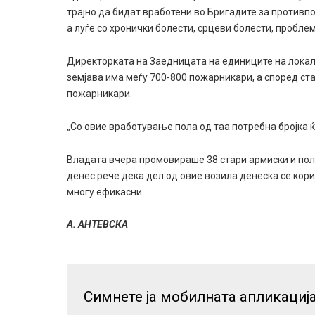
трајно да бидат вработени во Бригадите за против
а луѓе со хронички болести, срцеви болести, проблем
Директорката на Заедницата на единиците на лока
земјава има меѓу 700-800 пожарникари, а според ста
пожарникари.
„Со овие вработување пола од таа потребна бројка ќ
Владата вчера промовираше 38 стари армиски и пол
денес рече дека дел од овие возила денеска се кори
многу ефикасни.
А. АНТЕВСКА
Симнете ја мобилната апликациј