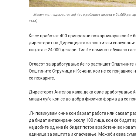
Месeчниот надоместок кој ќе го добиваат лицата е 24.000 денар
РСМ)
Ќе се вработат 400 привремни пожарникари кои ќе 
директорот на Дирекцијата за заштита и спасување 
лицата е 24.000 денари. Тие ќе поминат обуки за гас
Огласот за вработување ќе го распишат Општините 
Општините Струмица и Кочани, кои не се пријавиле 
со пожарите.
Директорот Ангелов кажа дека овие вработување ќе
млади луѓе кои се во добра физичка форма да се при
„Ги повикувам оние кои бараат работа или сакаат ра
да бидат ангажирани околу 100 лица, кои ќе бидат в
најдобите од нив ќе бидат потоа вработени во новат
единица за заштита и спасување. Можеби оваа сума о