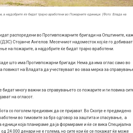
и, а најдобрите ќе бидат трајно вработени во Пожарните единици. (Фото: Влада на
бидат распоредени во Противпожарните бригади на Општините, ка
(ДЗС) Стојанче Ангелов. Месeчниот надоместок кој ќе го добиваат
ење на пожарите, а најдобрите ќе бидат трајно вработени.
каде што има Противпожарни бригади. Нема да има оглас само во
на повикот на Владата да учествуваат во оваа мерка за справувањ
 бидат многу важни за справувањето со пожарите и ги повика сит
јават на огласот.
бота со поголем предизвик да се пријават. Во Скопје е предвидено
работени во тимовите за брз одговор за заштита и спасување, а
а едници која планираме да ја формираме и ќе се вика Специјална
д 24.000 денари не е голема, но сите кои ќе се покажат ќе може