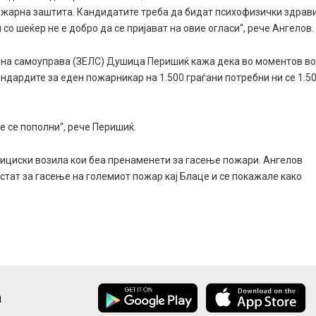
пожарна заштита. Кандидатите треба да бидат психофизички здрави
 со шеќер не е добро да се пријават на овие огласи“, рече Ангелов.
лна самоуправа (ЗЕЛС) Душица Перишиќ кажа дека во моментов в
ндардите за еден пожарникар на 1.500 граѓани потребни ни се 1.5
е се пополни“, рече Перишиќ.
ициски возила кои беа пренаменети за гасење пожари. Ангелов
стат за гасење на големиот пожар кај Блаце и се покажале како
а