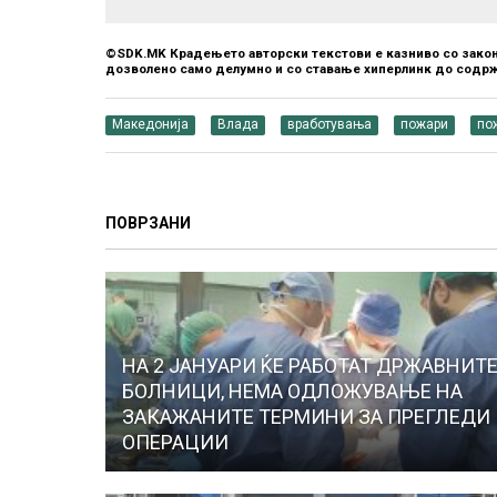
©SDK.MK Крадењето авторски текстови е казниво со закон
дозволено само делумно и со ставање хиперлинк до содрж
Македонија
Влада
вработувања
пожари
по
ПОВРЗАНИ
НА 2 ЈАНУАРИ ЌЕ РАБОТАТ ДРЖАВНИТ
БОЛНИЦИ, НЕМА ОДЛОЖУВАЊЕ НА
ЗАКАЖАНИТЕ ТЕРМИНИ ЗА ПРЕГЛЕДИ
ОПЕРАЦИИ