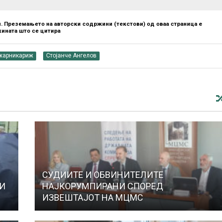
. Преземањето на авторски содржини (текстови) од оваа страница е
ината што се цитира
жарникариж
Стојанче Ангелов
Е
СУДИИТЕ И ОБВИНИТЕЛИТЕ
 И
НАЈКОРУМПИРАНИ СПОРЕД
ИЗВЕШТАЈОТ НА МЦМС