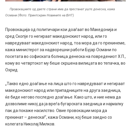
Провокациите од двете страни има да престанат уште денеска, кажа
Османи (Фото: Принтскрин Новините на БНТ)
Провокација од политичари кои доаѓаат во Македонија и
сред Скопје го негираат македонскиот народ, или го
навредуваат македонскиот народ, тоа мора да го прекинеме,
кажа министерот за надворешни работи Бујар Османи по
посетата во софиската болница денеска на повредениот Х.П.,
кому во четвртокот му беше скршена вилицата во тепачка, во
Охрид.
„Такво едно доаѓање на лица што го навредуваат и негираат
македонскиот народ или припадниците на друга заедница,
ќе биде негово последно доаѓање. Како што, и ние нема да
дозволиме никој да ја вреѓа бугарската заедница и најмалку
пак да покаже насилство. Овие провокации мора да
прекинат – денеска!“, кажа Османи, кој беше заедно со
колегата Николај Милков.