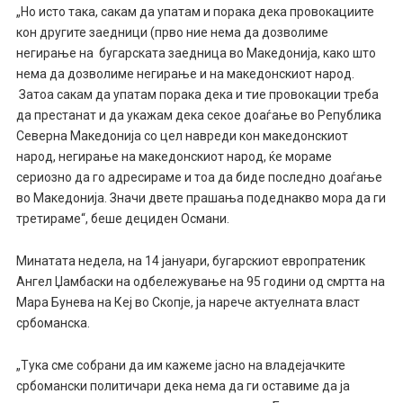
„Но исто така, сакам да упатам и порака дека провокациите
кон другите заедници (прво ние нема да дозволиме
негирање на бугарската заедница во Македонија, како што
нема да дозволиме негирање и на македонскиот народ.
Затоа сакам да упатам порака дека и тие провокации треба
да престанат и да укажам дека секое доаѓање во Република
Северна Македонија со цел навреди кон македонскиот
народ, негирање на македонскиот народ, ќе мораме
сериозно да го адресираме и тоа да биде последно доаѓање
во Македонија. Значи двете прашања подеднакво мора да ги
третираме“, беше дециден Османи.
Минатата недела, на 14 јануари, бугарскиот европратеник
Ангел Џамбаски на одбележување на 95 години од смртта на
Мара Бунева на Кеј во Скопје, ја нарече актуелната власт
србоманска.
„Тука сме собрани да им кажеме јасно на владејачките
србомански политичари дека нема да ги оставиме да ја