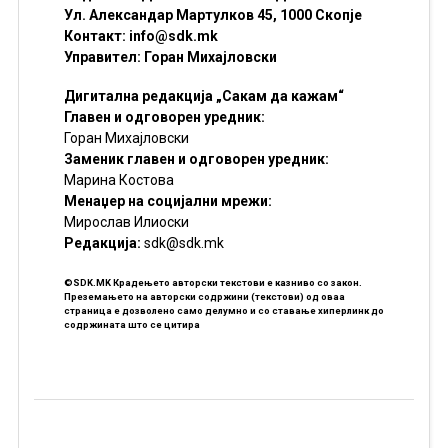
Ул. Александар Мартулков 45, 1000 Скопје
Контакт:
info@sdk.mk
Управител: Горан Михајловски
Дигитална редакција „Сакам да кажам“
Главен и одговорен уредник:
Горан Михајловски
Заменик главен и одговорен уредник:
Марина Костова
Менаџер на социјални мрежи:
Мирослав Илиоски
Редакцијa:
sdk@sdk.mk
©SDK.MK Крадењето авторски текстови е казниво со закон.
Преземањето на авторски содржини (текстови) од оваа
страница е дозволено само делумно и со ставање хиперлинк до
содржината што се цитира