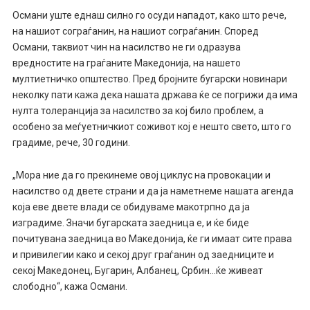
Османи уште еднаш силно го осуди нападот, како што рече,
на нашиот сограѓанин, на нашиот сограѓанин. Според
Османи, таквиот чин на насилство не ги одразува
вредностите на граѓаните Македонија, на нашето
мултиетничко општество. Пред бројните бугарски новинари
неколку пати кажа дека нашата држава ќе се погрижи да има
нулта толеранција за насилство за кој било проблем, а
особено за меѓуетничкиот соживот кој е нешто свето, што го
градиме, рече, 30 години.
„Мора ние да го прекинеме овој циклус на провокации и
насилство од двете страни и да ја наметнеме нашата агенда
која еве двете влади се обидуваме макотрпно да ја
изградиме. Значи бугарската заедница е, и ќе биде
почитувана заедница во Македонија, ќе ги имаат сите права
и привилегии како и секој друг граѓанин од заедниците и
секој Македонец, Бугарин, Албанец, Србин…ќе живеат
слободно“, кажа Османи.