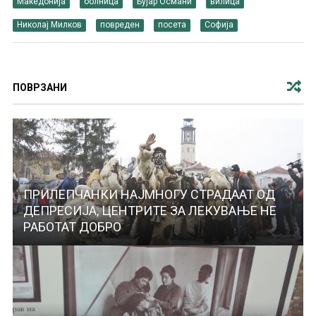
Македонија
болница
Бујар Османи
вилица
Николај Милков
повреден
посета
Софија
ПОВРЗАНИ
ПРИЛЕПЧАНКИ НАЈМНОГУ СТРАДААТ ОД
ДЕПРЕСИЈА, ЦЕНТРИТЕ ЗА ЛЕКУВАЊЕ НЕ
РАБОТАТ ДОБРО