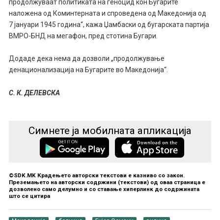
продолжуваат политиката на геноцид кон Бугарите
наложена од Коминтерната и спроведена од Македонија од
7 јануари 1945 година“, кажа Џамбаски од бугарската партија
ВМРО-БНД на мегафон, пред стотина Бугари.
Додаде дека нема да дозволи „продолжување
денационализација на Бугарите во Македонија“.
С. К. ДЕЛЕВСКА
Симнете ја мобилната апликација
©SDK.MK Крадењето авторски текстови е казниво со закон.
Преземањето на авторски содржини (текстови) од оваа страница е
дозволено само делумно и со ставање хиперлинк до содржината
што се цитира