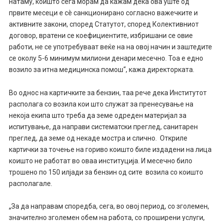
натаму, коишто сега морам да кажам дека ова уште од
првите месеци е сè санкционирано согласно важечките и
активните закони, според Статутот, според Колективниот
договор, вратени се коефициентите, избришани се овие
работи, не се употребуваат веќе на на овој начин и заштедите
се околу 5-6 минимум милиони денари месечно. Тоа е едно
возило за итна медицинска помош“, кажа директорката.
​Во однос на картичките за бензин, таа рече дека Институтот
располага со возила кои што служат за пренесување на
некоја екипа што треба да земе одреден материјал за
испитување, да направи систематски преглед, санитарен
преглед, да земе од некаде мостра и слично. Откриле
картички за точење на гориво коишто биле издадени на лица
коишто не работат во оваа институција. И месечно било
трошено по 150 илјади за бензин од сите возила со коишто
располагале.
„За да направам споредба, сега, во овој период, со зголемен,
значително зголемен обем на работа, со проширени услуги,