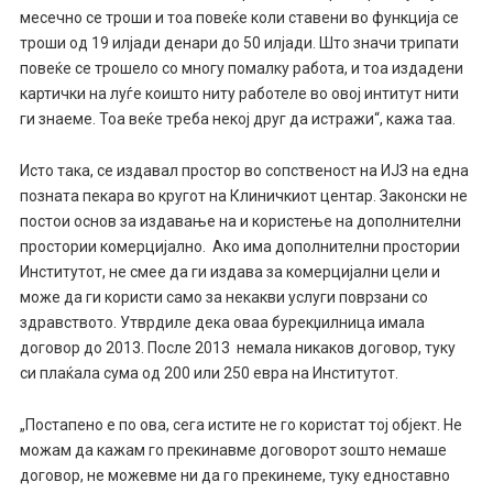
месечно се троши и тоа повеќе коли ставени во функција се
троши од 19 илјади денари до 50 илјади. Што значи трипати
повеќе се трошело со многу помалку работа, и тоа издадени
картички на луѓе коишто ниту работеле во овој интитут нити
ги знаеме. Тоа веќе треба некој друг да истражи“, кажа таа.
Исто така, се издавал простор во сопственост на ИЈЗ на една
позната пекара во кругот на Клиничкиот центар. Законски не
постои основ за издавање на и користење на дополнителни
простории комерцијално. Ако има дополнителни простории
Институтот, не смее да ги издава за комерцијални цели и
може да ги користи само за некакви услуги поврзани со
здравството. Утврдиле дека оваа бурекџилница имала
договор до 2013. После 2013 немала никаков договор, туку
си плаќала сума од 200 или 250 евра на Институтот.
„Постапено е по ова, сега истите не го користат тој објект. Не
можам да кажам го прекинавме договорот зошто немаше
договор, не можевме ни да го прекинеме, туку едноставно