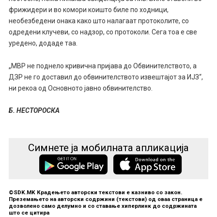
фрижидери и во комори коишто биле по ходници,
необезбедени онака како што налагаат протоколите, со
одредени клучеви, со надзор, со протоколи. Сега тоа е све
уредено, додаде таа.
„МВР не поднело кривична пријава до Обвинителството, а
ДЗР не го доставил до обвинителството извештајот за ИЈЗ“,
ни рекоа од Основното јавно обвинителство.
Б. НЕСТОРОСКА
Симнете ја мобилната апликација
©SDK.MK Крадењето авторски текстови е казниво со закон.
Преземањето на авторски содржини (текстови) од оваа страница е
дозволено само делумно и со ставање хиперлинк до содржината
што се цитира