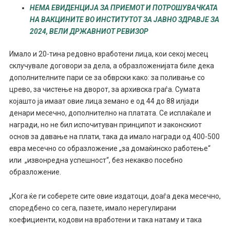
НЕМА ЕВИДЕНЦИЈА ЗА ПРИЕМОТ И ПОТРОШУВАЧКАТА
НА ВАКЦИНИТЕ ВО ИНСТИТУТОТ ЗА ЈАВНО ЗДРАВЈЕ ЗА
2024, ВЕЛИ ДРЖАВНИОТ РЕВИЗОР
Имало и 20-тина редовно вработени лица, кои секој месец
склучувале договори за делa, а образложенијата биле дека
дополнителните пари се за обврски како: за поливање со
црево, за чистење на дворот, за архивска граѓа. Сумата
којашто ја имаат овие лица земано е од 44 до 88 илјади
денари месечно, дополнително на платата. Се исплаќале и
награди, но не бил испочитуван принципот и законскиот
основ за давање на плати, така да имало награди од 400-500
евра месечно со образложение „за домаќинско работење“
или „извонредна успешност“, без некакво посебно
образложение.
„Кога ќе ги соберете сите овие издатоци, доаѓа дека месечно,
споредбено со сега, пазете, имало нерегулирани
коефициенти, кодови на вработени и така натаму и така