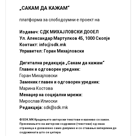
„САКАМ ДА КАЖАМ“
платформа за слободоумни е проект на
Издавач: СДК МИХАЈЛОВСКИ ДООЕЛ
Ул. Александар Мартулков 45, 1000 Скопје
Контакт:
info@sdk.mk
Управител: Горан Михајловски
Дигитална редакција „Сакам да кажам“
Главен и одговорен уредник:
Горан Михајловски
Заменик главен и одговорен уредник:
Марина Костова
Менаџер на социјални мрежи:
Мирослав Илиоски
Редакцијa:
sdk@sdk.mk
©SDK.MK Крадењето авторски текстови е казниво со закон.
Преземањето на авторски содржини (текстови) од оваа
страница е дозволено само делумно и со ставање хиперлинк до
содржината што се цитира