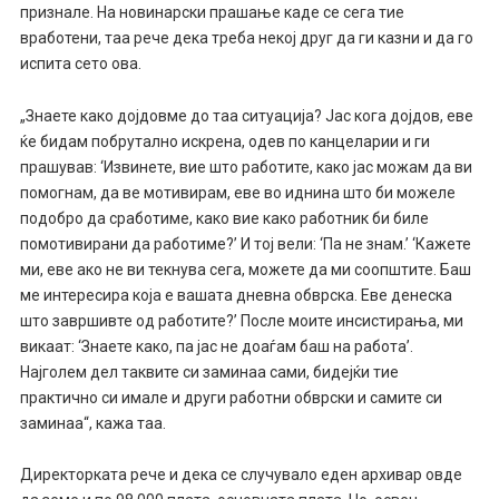
признале. На новинарски прашање каде се сега тие
вработени, таа рече дека треба некој друг да ги казни и да го
испита сето ова.
„Знаете како дојдовме до таа ситуација? Јас кога дојдов, еве
ќе бидам побрутално искрена, одев по канцеларии и ги
прашував: ‘Извинете, вие што работите, како јас можам да ви
помогнам, да ве мотивирам, еве во иднина што би можеле
подобро да сработиме, како вие како работник би биле
помотивирани да работиме?’ И тој вели: ‘Па не знам.’ ‘Кажете
ми, еве ако не ви текнува сега, можете да ми соопштите. Баш
ме интересира која е вашата дневна обврска. Еве денеска
што завршивте од работите?’ После моите инсистирања, ми
викаат: ‘Знаете како, па јас не доаѓам баш на работа’.
Најголем дел таквите си заминаа сами, бидејќи тие
практично си имале и други работни обврски и самите си
заминаа“, кажа таа.
Директорката рече и дека се случувало еден архивар овде