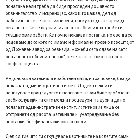
понатака нели треба да биде проследен до Јавното
обвинителство. И искрено јас, како што кажав, дел од
работите веќе се јавно изнесени, очекував дека барем до
сега нешто ќе се случи или Јавното обвинителство ќе ги
слушне овие работи, ќе почне некаква постапка, но еве да се
надеваме дека кога го имаме и формално-правно извештајот
од Државен завод за ревизија, можеби сега одзве на сето
ова Јавното обвинителство“, рече на почетокот на прес-
конференцијата.
Андоновска затекнала вработени лица, и тоа повеќе, без да
полагаат административен испит. Додека некои ги
почитувале процедурите и полагале, некои биле вработени
заобиколувајќи ги сите можни процедури, па дури и да не
полагаат административен испит. Истите овие лица се
отстранети од работа. Затекнале и унапредување без
постапки, без финансиски согласности.
Дел од тие што ги откуцувале картичките на колегите сами