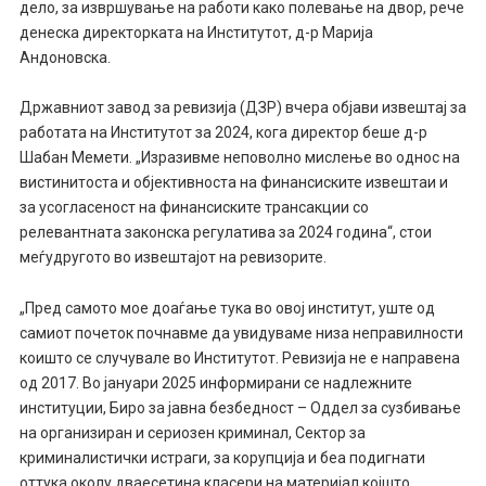
дело, за извршување на работи како полевање на двор, рече
денеска директорката на Институтот, д-р Марија
Андоновска.
Државниот завод за ревизија (ДЗР) вчера објави извештај за
работата на Институтот за 2024, кога директор беше д-р
Шабан Мемети. „Изразивме неповолно мислење во однос на
вистинитоста и објективноста на финансиските извештаи и
за усогласеност на финансиските трансакции со
релевантната законска регулатива за 2024 година“, стои
меѓудругото во извештајот на ревизорите.
„Пред самото мое доаѓање тука во овој институт, уште од
самиот почеток почнавме да увидуваме низа неправилности
коишто се случувале во Институтот. Ревизија не е направена
од 2017. Во јануари 2025 информирани се надлежните
институции, Биро за јавна безбедност – Оддел за сузбивање
на организиран и сериозен криминал, Сектор за
криминалистички истраги, за корупција и беа подигнати
оттука околу дваесетина класери на материјал којшто