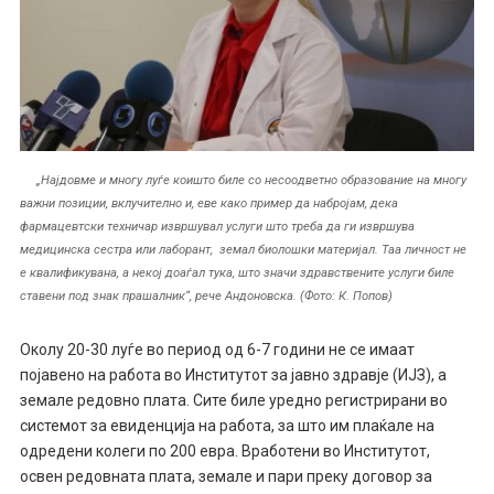
„Најдовме и многу луѓе коишто биле со несоодветно образование на многу
важни позиции, вклучително и, еве како пример да набројам, дека
фармацевтски техничар извршувал услуги што треба да ги извршува
медицинска сестра или лаборант, земал биолошки материјал. Таа личност не
е квалификувана, а некој доаѓал тука, што значи здравствените услуги биле
ставени под знак прашалник“, рече Андоновска. (Фото: К. Попов)
Околу 20-30 луѓе во период од 6-7 години не се имаат
појавено на работа во Институтот за јавно здравје (ИЈЗ), а
земале редовно плата. Сите биле уредно регистрирани во
системот за евиденција на работа, за што им плаќале на
одредени колеги по 200 евра. Вработени во Институтот,
освен редовната плата, земале и пари преку договор за