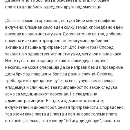
да земе и по 98.000 плата, основната плата. Но, освен
платата да добие и одредени други надоместоци.
„Сега го спомнав архиварот, но тука биле многу профили
вклучени. Спомнав само еден колку земал, споредбено еден
архивар во оваа институција. ​Дополнително на тоа, добивал
пасивна и активна приправност, многумина добивале
активна и пасивна приправност. Што значи тоа? Според
законот, во здравствените институции, меѓу кои и оваа како
Институт за јавно здравје којашто врши дијагностика,
некогаш не може операција да се направи без да провериме
дали брис од површини, брис од рани и слично. Секогаш
треба да има приправни луѓе, па се случува, нели, некоја
епидемија и слично, но таа приправност по закон следува
само за медицинскиот персонал. Не следува на
административците. Е овде, и административците,
вклучително и директорот, земал приправности. Споредбено,
тоа значи како плата до плата и пол на оваа голема плата
што веќе ја земал, тоа е околу 150 илјади денари“, кажа таа.