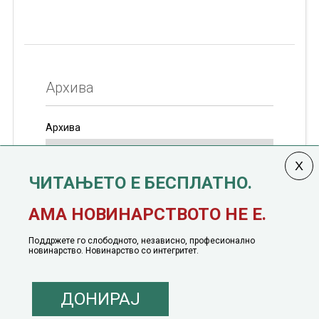
Архива
Архива
ЧИТАЊЕТО Е БЕСПЛАТНО.
Колумната
САКАМ ДА КАЖАМ
излегува од 12
АМА НОВИНАРСТВОТО НЕ Е.
јануари, 1991 година
Поддржете го слободното, независно, професионално
новинарство. Новинарство со интегритет.
ДОНИРАЈ