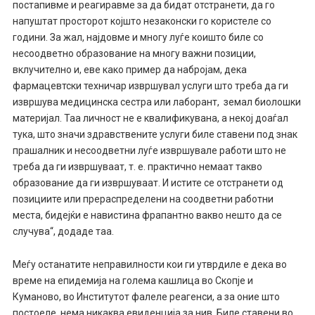
постапивме и реагиравме за да бидат отстранети, да го
напуштат просторот којшто незаконски го користеле со
години. ​За жал, најдовме и многу луѓе коишто биле со
несоодветно образование на многу важни позиции,
вклучително и, еве како пример да набројам, дека
фармацевтски техничар извршувал услуги што треба да ги
извршува медицинска сестра или лаборант, земал биолошки
материјал. Таа личност не е квалификувана, а некој доаѓал
тука, што значи здравствените услуги биле ставени под знак
прашалник и несоодветни луѓе извршувале работи што не
треба да ги извршуваат, т. е. практично немаат такво
образование да ги извршуваат. И истите се отстранети од
позициите или прераспределени на соодветни работни
места, бидејќи е навистина фрапантно вакво нешто да се
случува“, додаде таа.
Меѓу останатите неправилности кои ги утврдиле е дека во
време на епидемија на голема кашлица во Скопје и
Куманово, во Институтот фалеле реагенси, а за оние што
постоеле, нема никаква евиденција за нив. Биле ставени во