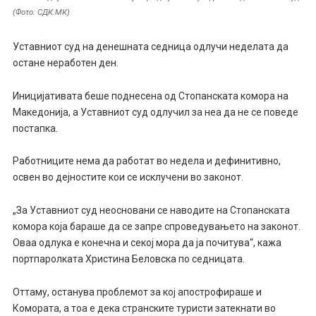
(Фото: СДК.МК)
Уставниот суд на денешната седница одлучи неделата да
остане неработен ден.
Иницијативата беше поднесена од Стопанската комора на
Македонија, а Уставниот суд одлучил за неа да не се поведе
постапка.
Работниците нема да работат во недела и дефинитивно,
освен во дејностите кои се исклучени во законот.
„За Уставниот суд неосновани се наводите на Стопанската
комора која бараше да се запре спроведувањето на законот.
Оваа одлука е конечна и секој мора да ја почитува“, кажа
портпаролката Христина Беловска по седницата.
Оттаму, останува проблемот за кој апострофираше и
Комората, а тоа е дека странските туристи затекнати во