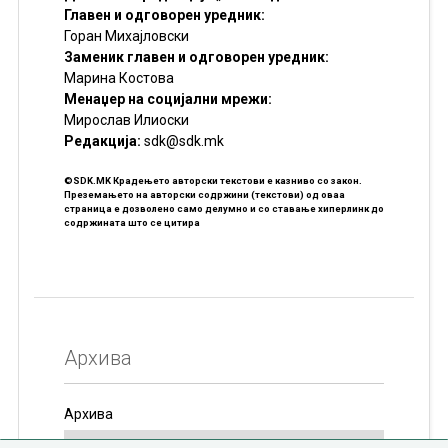
Главен и одговорен уредник:
Горан Михајловски
Заменик главен и одговорен уредник:
Марина Костова
Менаџер на социјални мрежи:
Мирослав Илиоски
Редакцијa:
sdk@sdk.mk
©SDK.MK Крадењето авторски текстови е казниво со закон.
Преземањето на авторски содржини (текстови) од оваа
страница е дозволено само делумно и со ставање хиперлинк до
содржината што се цитира
Архива
Архива