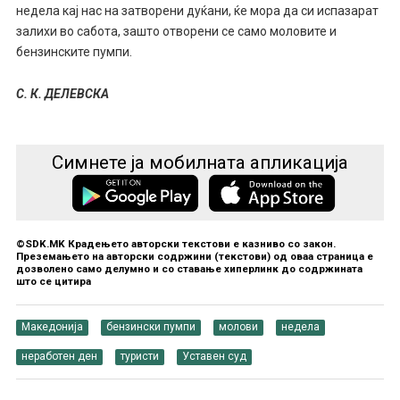
недела кај нас на затворени дуќани, ќе мора да си испазарат
залихи во сабота, зашто отворени се само моловите и
бензинските пумпи.
С. К. ДЕЛЕВСКА
Симнете ја мобилната апликација
©SDK.MK Крадењето авторски текстови е казниво со закон.
Преземањето на авторски содржини (текстови) од оваа страница е
дозволено само делумно и со ставање хиперлинк до содржината
што се цитира
Македонија
бензински пумпи
молови
недела
неработен ден
туристи
Уставен суд