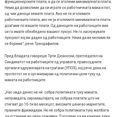
функционерските плати, а да се зголеми минамалната плата.
Нема да дозволиме да си играте со работничката мака и пот,
од чии даноци земате плата. Ако не ги зголемите
работничките плати, ако не ја зголемите минималната плата
доаѓаме по вашите плати. Од даноците на работонците вие
си го имате обезбедено вашиот луксус. Не го заслужувате
луксузот кој ви даден од работниците. Нема да ве молиме ќе
се бориме“, рече Трендафилов.
Пред Владата говореше Трпе Деаноски, претседател на
Синдикатот на работниците од управата, правосудните
органи и здруженијата на граѓани (УПОЗ), кој рече дека на
протестот не е организирам од политички цели туку од
маката на работниците.
„Нас овде денес не нè собра политиката туку маката,
неправдата, сиромаштијата, не собраа платите што не
стигаат до 10-ти во месецот, високите цени во маркетите,
празните фрижидери. Не нè собра политиката туку желбата
да останеме во оваа државва. Дојдовме да ви кажеме дека