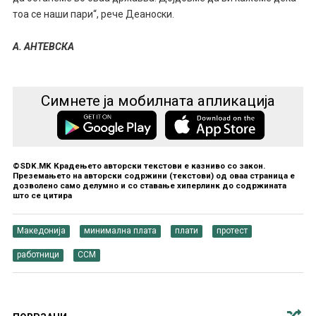
тоа се наши пари“, рече Деаноски.
А. АНТЕВСКА
Симнете ја мобилната апликација
©SDK.MK Крадењето авторски текстови е казниво со закон.
Преземањето на авторски содржини (текстови) од оваа страница е
дозволено само делумно и со ставање хиперлинк до содржината
што се цитира
Македонија
минимална плата
плати
протест
работници
ССМ