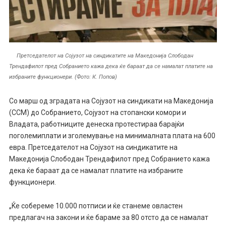
Претседателот на Сојузот на синдикатите на Македонија Слободан
Трендафилот пред Собранието кажа дека ќе бараат да се намалат платите на
избраните функционери. (Фото: К. Попов)
Со марш од зградата на Сојузот на синдикати на Македонија
(ССМ) до Собранието, Сојузот на стопански комори и
Владата, работниците денеска протестираа барајќи
поголемиплати и зголемување на минималната плата на 600
евра. Претседателот на Сојузот на синдикатите на
Македонија Слободан Трендафилот пред Собранието кажа
дека ќе бараат да се намалат платите на избраните
функционери.
„Ќе собереме 10.000 потписи и ќе станеме овластен
предлагач на закони и ќе бараме за 80 отсто да се намалат