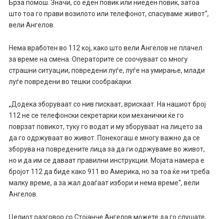
Брза помош. Значи, со еден повик или ниеден повик, затоа
што тоа го прави возилото или телефонот, спасуваме живот“,
вели Ангелов.
Нема вработен во 112 кој, како што вели Ангелов не плачел
за време на смена. Операторите се соочуваат со многу
страшни ситуации, повредени луѓе, луѓе на умирање, млади
луѓе повредени во тешки сообраќајки.
„Додека зборуваат со нив пискаат, врискаат. На нашиот број
112 не се телефонски секретарки кои механички ќе го
поврзат повикот, туку го водат и му зборуваат на лицето за
да го одржуваат во живот. Понекогаш е многу важно да се
зборува на повредените лица за да ги одржуваме во живот,
но и да им се даваат правилни инструкции. Мојата намера е
бројот 112 да биде како 911 во Америка, но за тоа ќе ни треба
малку време, а за жал доаѓаат избори и нема време“, вели
Ангелов.
Целиот разговор со Стојанче Ангелов можете да го слушате,