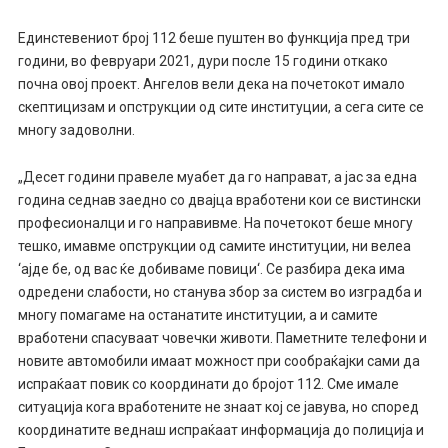
Единстевениот број 112 беше пуштен во функција пред три
години, во февруари 2021, дури после 15 години откако
почна овој проект. Ангелов вели дека на почетокот имало
скептицизам и опструкции од сите институции, а сега сите се
многу задоволни.
„Десет години правеле муабет да го направат, а јас за една
година седнав заедно со двајца вработени кои се вистински
професионалци и го направивме. На почетокот беше многу
тешко, имавме опструкции од самите институции, ни велеа
‘ајде бе, од вас ќе добиваме повици‘. Се разбира дека има
одредени слабости, но станува збор за систем во изградба и
многу помагаме на останатите институции, а и самите
вработени спасуваат човечки животи. Паметните телефони и
новите автомобили имаат можност при сообраќајки сами да
испраќаат повик со координати до бројот 112. Сме имале
ситуација кога вработените не знаат кој се јавува, но според
координатите веднаш испраќаат информација до полиција и