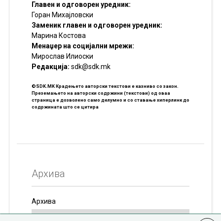
Главен и одговорен уредник:
Горан Михајловски
Заменик главен и одговорен уредник:
Марина Костова
Менаџер на социјални мрежи:
Мирослав Илиоски
Редакцијa:
sdk@sdk.mk
©SDK.MK Крадењето авторски текстови е казниво со закон.
Преземањето на авторски содржини (текстови) од оваа
страница е дозволено само делумно и со ставање хиперлинк до
содржината што се цитира
Архива
Архива