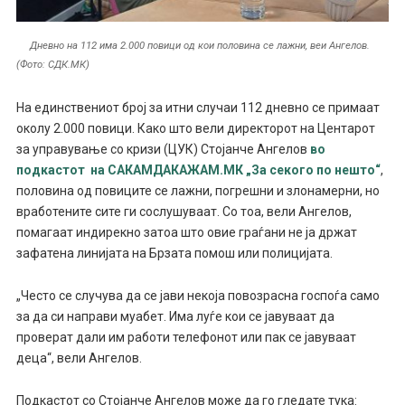
Дневно на 112 има 2.000 повици од кои половина се лажни, веи Ангелов.
(Фото: СДК.МК)
На единствениот број за итни случаи 112 дневно се примаат
околу 2.000 повици. Како што вели директорот на Центарот
за управување со кризи (ЦУК) Стојанче Ангелов
во
подкастот на САКАМДАКАЖАМ.МК „За секого по нешто“
,
половина од повиците се лажни, погрешни и злонамерни, но
вработените сите ги сослушуваат. Со тоа, вели Ангелов,
помагаат индирекно затоа што овие граѓани не ја држат
зафатена линијата на Брзата помош или полицијата.
„Често се случува да се јави некоја повозрасна госпоѓа само
за да си направи муабет. Има луѓе кои се јавуваат да
проверат дали им работи телефонот или пак се јавуваат
деца“, вели Ангелов.
Подкастот со Стојанче Ангелов може да го гледате тука: