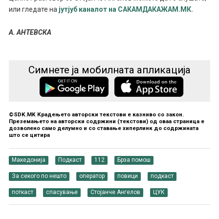
или гледате на
јутјуб каналот на САКАМДАКАЖАМ.МК.
А. АНТЕВСКА
Симнете ја мобилната апликација
©SDK.MK Крадењето авторски текстови е казниво со закон.
Преземањето на авторски содржини (текстови) од оваа страница е
дозволено само делумно и со ставање хиперлинк до содржината
што се цитира
Македонија
Подкаст
112
Брза помош
За секого по нешто
оператор
повици
подкаст
поткаст
спасување
Стојанче Ангелов
ЦУК