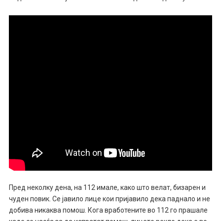
Пред неколку дена, на 112 имале, како што велат, бизарен и
чуден повик. Се јавило лице кои пријавило дека паднало и не
добива никаква помош. Кога вработените во 112 го прашале