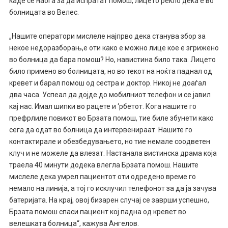
каде се наоѓа за да испратат помош, лицето рекло дека е во
болницата во Велес.
„Нашите оператори мислеле најпрво дека станува збор за
некое недоразборањ,е оти како е можно лице кое е згрижено
во болница да бара помош? Но, навистина било така. Лицето
било примено во болницата, но во текот на ноќта паднал од
кревет и барал помош од сестра и доктор. Никој не доаѓал
два часа. Успеал да дојде до мобилниот телефон и се јавил
кај нас. Имал шипки во рацете и ‘рбетот. Кога нашите го
префрлиле повикот во Брзата помош, тие биле збунети како
сега да одат во болница да интервенираат. Нашите го
контактирале и обезбедувањето, но тие немале соодветен
клуч и не можеле да влезат. Настанала вистинска драма која
траела 40 минути додека влегла Брзата помош. Нашите
мислеле дека умрел пациентот оти одредено време го
немало на линија, а тој го исклучил телефонот за да ја зачува
батеријата. На крај, овој бизарен случај се заврши успешно,
Брзата помош спаси пациент кој падна од кревет во
велешката болница“, кажува Ангелов.