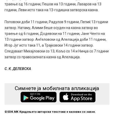
траење од 16 години, Пешов на 13 години, Лазаров на 13
години, Леви исто така на 13-годишна затворска казна.
Поповски доби 11 години, Радулов 9 години, Пепиќ 13 години
затвор. Натаму, Алими беше осуден на казна затвор во
траење од 6 години, Додевски на 11 години, Јане Ченто на
13 години затвор. Анѓеловски од Апелација доби 11 години,
Игор Југ исто така 11, а Трајковски 14 години затвор.
Следуваат Михајловски со 13, Кољо со 14 и Нинџа со 7 години
затвор со правосилната казна од Апелација.
С. К. ДЕЛЕВСКА
Симнете ја мобилната апликација
©SDK.MK Крадењето авторски текстови е казниво со закон.