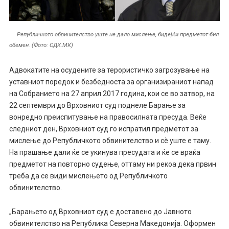
Републичкото обвинителство уште не дало мислење, бидејќи предметот бил
обемен. (Фото: СДК.МК)
Адвокатите на осудените за терористичко загрозување на
уставниот поредок и безбедноста за организираниот напад
на Собранието на 27 април 2017 година, кои се во затвор, на
22 септември до Врховниот суд поднеле Барање за
вонредно преиспитување на правосилната пресуда. Веќе
следниот ден, Врховниот суд го испратил предметот за
мислење до Републичкото обвинителство и сè уште е таму.
На прашање дали ќе се укинува пресудата и ќе се враќа
предметот на повторно судење, оттаму ни рекоа дека првин
треба да се види мислењето од Републичкото
обвинителство.
„Барањето од Врховниот суд е доставено до Јавното
обвинителство на Република Северна Македонија. Оформен