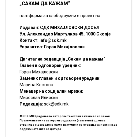
„САКАМ ДА КАЖАМ“
платформа за слободоумни е проект на
Издавач: СДК МИХАЈЛОВСКИ ДООЕЛ
Ул. Александар Мартулков 45, 1000 Скопје
Контакт:
info@sdk.mk
Управител: Горан Михајловски
Дигитална редакција „Сакам да кажам“
Главен и одговорен уредник:
Горан Михајловски
Заменик главен и одговорен уредник:
Марина Костова
Менаџер на социјални мрежи:
Мирослав Илиоски
Редакцијa:
sdk@sdk.mk
©SDK.MK Крадењето авторски текстови е казниво со закон.
Преземањето на авторски содржини (текстови) од оваа
страница е дозволено само делумно и со ставање хиперлинк до
содржината што се цитира