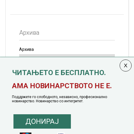
Архива
Архива
ЧИТАЊЕТО Е БЕСПЛАТНО.
Колумната
САКАМ ДА КАЖАМ
излегува од 12
АМА НОВИНАРСТВОТО НЕ Е.
јануари, 1991 година
Поддржете го слободното, независно, професионално
новинарство. Новинарство со интегритет.
ДОНИРАЈ
© 2016 - 2026 Сакам Да Кажам. Сите права задржани |
Маркетинг