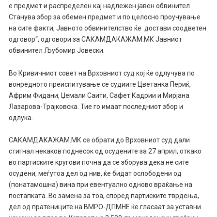
е предмет и распределен кај надлежен јавен обвинител.
Станува збор за обемен предмет и по целосно проучување
на сите факти, Јавното обвинителство ќе достави соодветен
одговор“, одговори за САКАМДАКАЖАМ.МК Јавниот
обвинител Љубомир Јовески.
Во Кривичниот совет на Врховниот суд кој ќе одлучува по
вонредното преиспитување се судиите Цветанка Периќ,
Африм Фидани, Џемали Саити, Сафет Кадрии и Мирјана
Лазарова-Трајковска. Тие го имаат последниот збор и
одлука.
САКАМДАКАЖАМ.МК се обрати до Врховниот суд дали
стигнал некаков поднесок од осудените за 27 април, откако
во партиските кругови почна да се зборува дека не сите
осудени, меѓутоа дел од нив, ќе бидат ослободени од
(понатамошна) вина при евентуално одново враќање на
постапката. Во замена за тоа, според партиските тврдења,
дел од пратениците на ВМРО-ДПМНЕ ќе гласаат за уставни