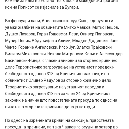
измени за влез во Уставот на 3.500-те македонски граѓани
кои на Пописот се изјасниле за Бугари.
Во февруари лани, Апелациониот суд Скопје делумно ги
уважи жалбите на обвинетите Митко Чавков, Митко Пешов,
Душко Лазаров, Горан Ѓошевски-Леви, Оливер Поповски,
Мунир Пепиќ, Абдуљифета Алими, Младен Додевски, Јане
Ченто, Горанче Анѓеловски, Игор Југ, Влатко Трајковски,
Вилијам Михајловски, Никола Митревски-Кољо и Александар
Василевски-Нинџа, огласени виновни за сторено кривично
дело Терористичко загрозување на уставниот поредок и
безбедноста од член 313 од Кривичниот законик, и на
обвинетиот Оливер Радулов за сторено кривично дело
Терористичко загрозување на уставниот поредок и
безбедноста од член 313 в.в со член 24 од Кривичниот
законик, на начин што првостепената пресуда по однос на
вината за стореното кривично дело ја потврди.
По однос на изречената кривична санкција, првостената
пресуда ја преиначи, па така Чавков го осуди на затвор во