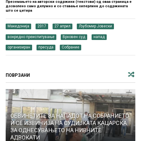
Преземањето на авторски содржини (текстови) од оваа страница е
дозволено само делумно и со ставање хиперлинк до содржината
што се цитира
Македонија
2017
27 април
Љубомир Јовески
вонредно преиспитување
Врховен суд
напад
организиран
пресуда
Собрание
ПОВРЗАНИ
ОБВИНЕТИТЕ ЗА НАПАДОТ НА СОБРАНИЕТО
Ѝ СЕ ИЗВИНИЈА НА СУДИЈКАТА КАЦАРСКА
ЗА ОДНЕСУВАЊЕТО НА НИВНИТЕ
АДВОКАТИ