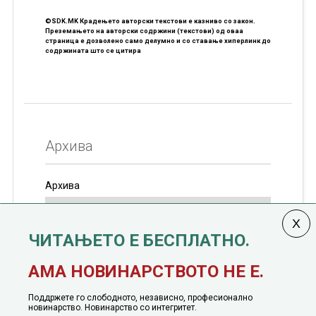
©SDK.MK Крадењето авторски текстови е казниво со закон.
Преземањето на авторски содржини (текстови) од оваа
страница е дозволено само делумно и со ставање хиперлинк до
содржината што се цитира
Архива
Архива
ЧИТАЊЕТО Е БЕСПЛАТНО.
Колумната
САКАМ ДА КАЖАМ
излегува од 12
АМА НОВИНАРСТВОТО НЕ Е.
јануари, 1991 година
Поддржете го слободното, независно, професионално
новинарство. Новинарство со интегритет.