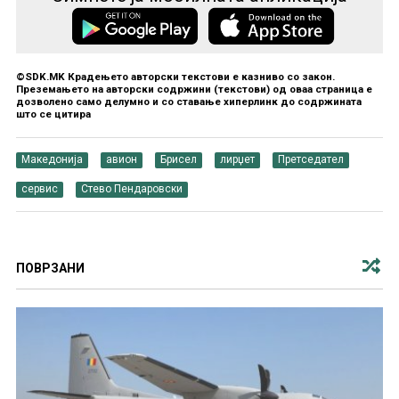
©SDK.MK Крадењето авторски текстови е казниво со закон.
Преземањето на авторски содржини (текстови) од оваа страница е
дозволено само делумно и со ставање хиперлинк до содржината
што се цитира
Македонија
авион
Брисел
лирџет
Претседател
сервис
Стево Пендаровски
ПОВРЗАНИ