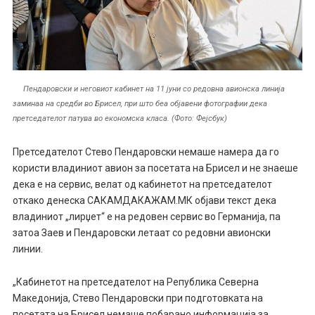
Пендаровски и неговиот кабинет на 11 јуни со редовна авионска линија
заминаа на средби во Брисел, при што беа објавени фотографии дека
претседателот патува во економска класа. (Фото: Фејсбук)
Претседателот Стево Пендаровски немаше намера да го
користи владиниот авион за посетата на Брисел и не знаеше
дека е на сервис, велат од кабинетот на претседателот
откако денеска САКАМДАКАЖАМ.МК објави текст дека
владиниот „лирџет“ е на редовен сервис во Германија, па
затоа Заев и Пендаровски летаат со редовни авионски
линии.
„Кабинетот на претседателот на Република Северна
Македонија, Стево Пендаровски при подготовката на
посетата на Брисел немаше побарано информација за