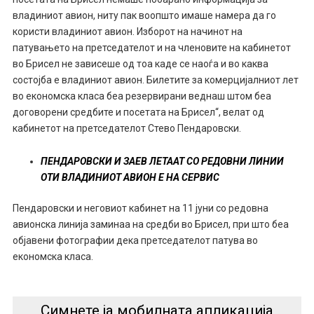
владиниот авион, ниту пак воопшто имаше намера да го
користи владиниот авион. Изборот на начинот на
патувањето на претседателот и на членовите на кабинетот
во Брисел не зависеше од тоа каде се наоѓа и во каква
состојба е владиниот авион. Билетите за комерцијалниот лет
во економска класа беа резервирани веднаш штом беа
договорени средбите и посетата на Брисел“, велат од
кабинетот на претседателот Стево Пендаровски.
ПЕНДАРОВСКИ И ЗАЕВ ЛЕТААТ СО РЕДОВНИ ЛИНИИ
ОТИ ВЛАДИНИОТ АВИОН Е НА СЕРВИС
Пендаровски и неговиот кабинет на 11 јуни со редовна
авионска линија заминаа на средби во Брисел, при што беа
објавени фотографии дека претседателот патува во
економска класа.
Симнете ја мобилната апликација