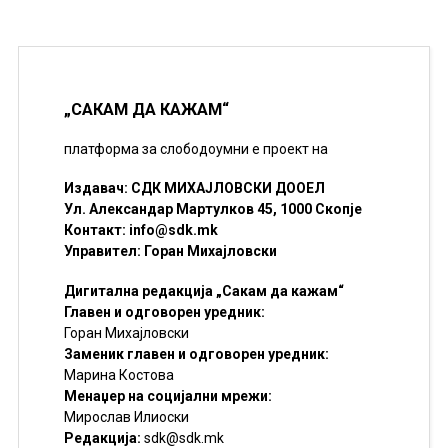
„САКАМ ДА КАЖАМ“
платформа за слободоумни е проект на
Издавач: СДК МИХАЈЛОВСКИ ДООЕЛ
Ул. Александар Мартулков 45, 1000 Скопје
Контакт:
info@sdk.mk
Управител: Горан Михајловски
Дигитална редакција „Сакам да кажам“
Главен и одговорен уредник:
Горан Михајловски
Заменик главен и одговорен уредник:
Марина Костова
Менаџер на социјални мрежи:
Мирослав Илиоски
Редакцијa:
sdk@sdk.mk