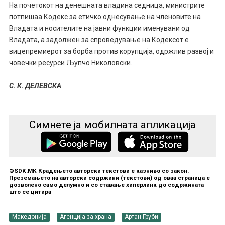
На почетокот на денешната владина седница, министрите
потпишаа Кодекс за етичко однесување на членовите на
Владата и носителите на јавни функции именувани од
Владата, а задолжен за спроведување на Кодексот е
вицепремиерот за борба против корупција, одржлив развој и
човечки ресурси Љупчо Николовски.
С. К. ДЕЛЕВСКА
Симнете ја мобилната апликација
©SDK.MK Крадењето авторски текстови е казниво со закон.
Преземањето на авторски содржини (текстови) од оваа страница е
дозволено само делумно и со ставање хиперлинк до содржината
што се цитира
Македонија
Агенција за храна
Артан Груби