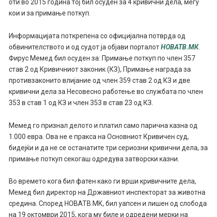
оти во 2015 година тој бил осуден за 4 кривични дела, меѓу
кои и за примање поткуп.
Информацијата поткрепена со официјална потврда од
обвинителството и од судот ја објави порталот
НОВАТВ.МК
.
Фирус Мемед бил осуден за: Примање поткуп по член 357
став 2 од Кривичниот законик (КЗ), Примање награда за
противзаконито влијание од член 359 став 2 од КЗ и две
кривични дела за Несовесно работење во службата по член
353 в став 1 од КЗ и член 353 в став 23 од КЗ.
Мемед го признал делото и платил само парична казна од
1.000 евра. Ова не е пракса на Основниот Кривичен суд,
бидејќи и да не се останатите три сериозни кривични дела, за
примање поткуп секогаш одредува затворски казни.
Во времето кога бил фатен како ги врши кривичните дела,
Мемед бил директор на Државниот инспекторат за животна
средина. Според НОВАТВ.МК, бил уапсен и лишен од слобода
на 19 октомври 2015, кога му биле и одредени мерки на