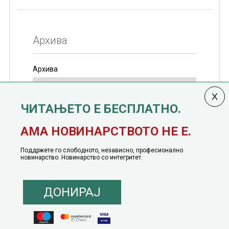
Архива
Архива
ЧИТАЊЕТО Е БЕСПЛАТНО.
Колумната
САКАМ ДА КАЖАМ
излегува од 12
АМА НОВИНАРСТВОТО НЕ Е.
јануари, 1991 година
Поддржете го слободното, независно, професионално
новинарство. Новинарство со интегритет.
ДОНИРАЈ
© 2016 - 2026 Сакам Да Кажам. Сите права задржани |
Маркетинг
понуда
|
Понуда за политичко рекламирање
|
Политика на приватност
|
Политика на инклузија
|
Кодекс на однесување