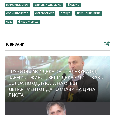
ветеринарство
заменик-директор
Кодекс
обвинителство
одговорност
поткуп
признание вина
суд
фирус мемед
ПОВРЗАНИ
ГРУБИ ОБЈАВИ ДЕКА СЕ ПОВЛЕКУВА ОД
ЈАВНИОТ ЖИВОТ, ВЕЛИ ДЕКА Е ЧИСТ КАКО
СОЛЗА ПО ОДЛУКАТА НА СТЕЈТ
ДЕПАРТМЕНТОТ ДА ГО СТАВИ НА ЦРНА
ЛИСТА