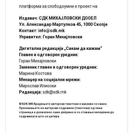
платформа за слободоумни е проект на
Издавач: СДК МИХАЈЛОВСКИ ДООЕЛ
Ул. Александар Мартулков 45, 1000 Скопје
Контакт:
info@sdk.mk
Управител: Горан Михајловски
Дигитална редакција „Сакам да кажам“
Главен и одговорен уредник:
Горан Михајловски
Заменик главен и одговорен уредник:
Марина Костова
Менаџер на социјални мрежи:
Мирослав Илиоски
Редакцијa:
sdk@sdk.mk
©SDK.MK Крадењето авторски текстови е казниво со закон.
Преземањето на авторски содржини (текстови) од оваа
страница е дозволено само делумно и со ставање хиперлинк до
содржината што се цитира