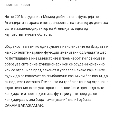
претпазливост.
Но во 2016, осудениот Мемед добива нова функција во
Агенцијата за храна и ветеринарство, па така тој до денеска
уште е заменик-директор на Агенцијата, една од
најчувствителните области.
„Кодексот за етичко однесување на членовите на Владата и
на носителите на јавни функции именувани од Владата што
го потпишавме ние министрите и премиерот, ги повикува и
обврзува сите оние функционери кои се осудени кривично,
кои се огрешиле пред законот и успеале некако кај нашите
судии да се извлечат со симболични казни или без казни, да
си поднесат оставка. Ете зошто си треба ветинг од страна на
едно независно регулаторно тело, кое ќе ги прегледа сите
кандидати и претенденти за функции уште пред да се
кандидираат, или бидат именувани“, вели Груби за
САКАМДАКАЖАМ.МК.