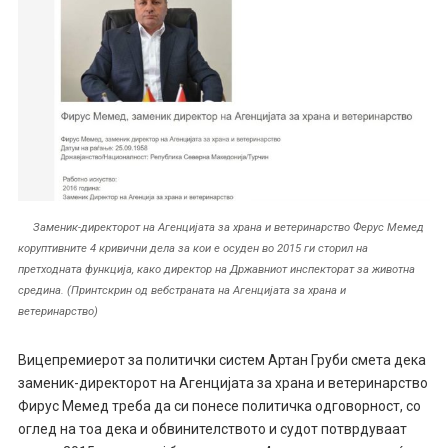
Заменик-директорот на Агенцијата за храна и ветеринарство Ферус Мемед
коруптивните 4 кривични дела за кои е осуден во 2015 ги сторил на
претходната функција, како директор на Државниот инспекторат за животна
средина. (Принтскрин од вебстраната на Агенцијата за храна и
ветеринарство)
Вицепремиерот за политички систем Артан Груби смета дека
заменик-директорот на Агенцијата за храна и ветеринарство
Фирус Мемед треба да си понесе политичка одговорност, со
оглед на тоа дека и обвинителството и судот потврдуваат