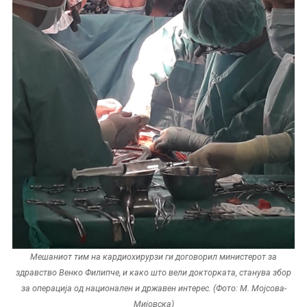
Мешаниот тим на кардиохирурзи ги договорил министерот за
здравство Венко Филипче, и како што вели докторката, станува збор
за операција од национален и државен интерес. (Фото: М. Мојсова-
Мијовска)