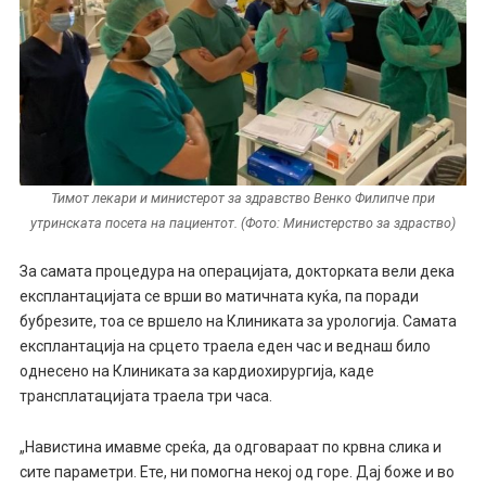
Тимот лекари и министерот за здравство Венко Филипче при
утринската посета на пациентот. (Фото: Министерство за здраство)
За самата процедура на операцијата, докторката вели дека
експлантацијата се врши во матичната куќа, па поради
бубрезите, тоа се вршело на Клиниката за урологија. Самата
експлантација на срцето траела еден час и веднаш било
однесено на Клиниката за кардиохирургија, каде
трансплатацијата траела три часа.
„Навистина имавме среќа, да одговaраат по крвна слика и
сите параметри. Ете, ни помогна некој од горе. Дај боже и во