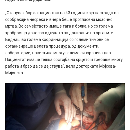
„Станува збор за пациентка на 43 години, која настрада во
сообраќајна несреќа и вчера беше прогласена мозочно
мртва. Во семејството имаше тага и болка, но со голема
храброст ја донесоа одлуката за донирање на органите.
Веднаш во голема координација со големи тимови се
организираше целата процедура, од документи,
лаборатории, навистина многу голема синхронизација.
Пациентот имаше тешка состојба на срцето и требаше многу
работа и брзо да се дејствува“, вели докторката Мојсова-
Мијовска.