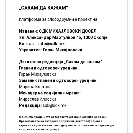
„САКАМ ДА КАЖАМ“
платформа за слободоумни е проект на
Издавач: СДК МИХАЈЛОВСКИ ДООЕЛ
Ул. Александар Мартулков 45, 1000 Скопје
Контакт:
info@sdk.mk
Управител: Горан Михајловски
Дигитална редакција „Сакам да кажам“
Главен и одговорен уредник:
Горан Михајловски
Заменик главен и одговорен уредник:
Марина Костова
Менаџер на социјални мрежи:
Мирослав Илиоски
Редакцијa:
sdk@sdk.mk
©SDK.MK Крадењето авторски текстови е казниво со закон.
Преземањето на авторски содржини (текстови) од оваа
страница е дозволено само делумно и со ставање хиперлинк до
содржината што се цитира