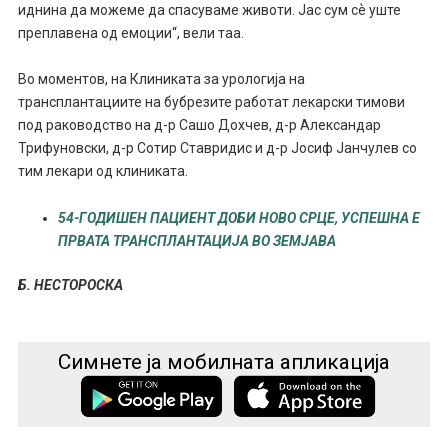
иднина да можеме да спасуваме животи. Јас сум сѐ уште
преплавена од емоции“, вели таа.
Во моментов, на Клиниката за урологија на
трансплантациите на бубрезите работат лекарски тимови
под раководство на д-р Сашо Дохчев, д-р Александар
Трифуновски, д-р Сотир Ставридис и д-р Јосиф Јанчулев со
тим лекари од клиниката.
54-ГОДИШЕН ПАЦИЕНТ ДОБИ НОВО СРЦЕ, УСПЕШНА Е
ПРВАТА ТРАНСПЛАНТАЦИЈА ВО ЗЕМЈАВА
Б. НЕСТОРОСКА
Симнете ја мобилната апликација