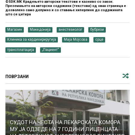
©SDK.MK Крадењето авторски текстови е казниво со закон.
Преземањето на авторски содржини (текстови) од оваа страница е
дозволено само делумно и со ставање хиперлинк до содржината
што се цитира
Магазин
Македонија
анестезиолог
бубрези
Клиника за кардихириругија
Маја Мојсова
срце
трансплатација
„Пациент“
ПОВРЗАНИ
СУДОТ НА ЧЕСТА НА ЛЕКАРСКАТА КОМОРА
МУ ЈА ОДЗЕДЕ НА 7 ГОДИНИ ЛИЦЕНЦАТА