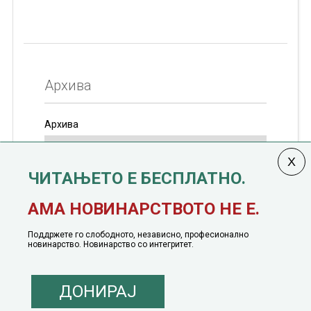
Архива
Архива
ЧИТАЊЕТО Е БЕСПЛАТНО.
Колумната
САКАМ ДА КАЖАМ
излегува од 12
АМА НОВИНАРСТВОТО НЕ Е.
јануари, 1991 година
Поддржете го слободното, независно, професионално
новинарство. Новинарство со интегритет.
ДОНИРАЈ