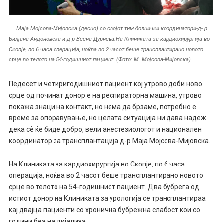
Маја Мојсова-Мијовска (десно) со својот тим болнички координатори-д- р
Билјана Андоновска и д-р Весна Дурнева.На Клиниката за кардиохирургија во
Скопје, по 6 часа операција, ноќва во 2 часот беше трансплантирано новото
срце во телото на 54-годишниот пациент. (Фото: М. Мојсова-Мијовска)
Педесет и четиригодишниот пациент кој утрово доби ново
срце од починат донор е на респираторна машина, утрово
покажа знаци на контакт, но нема да брзаме, потребно е
време за опоравување, но целата ситуација ни дава надеж
дека сѐ ќе биде добро, вели анестезиологот и национален
координатор за трансплантација д-р Маја Мојсова-Мијовска.
На Клиниката за кардиохирургија во Скопје, по 6 часа
операција, ноќва во 2 часот беше трансплантирано новото
срце во телото на 54-годишниот пациент. Два бубрега од
истиот донор на Клиниката за урологија се трансплантираа
кај двајца пациенти со хронична бубрежна слабост кои со
години беа на дијализа.