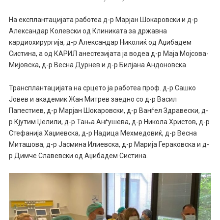
На експлантацијата работеа д-р Марјан Шокаровски и д-р
Александар Колевски од Клиниката за државна
кардиохирургија, д-р Александар Николиќ од Аџибадем
Систина, а од КАРИЛ анестезијата ја водеа д-р Маја Мојсова-
Мијовска, д-р Весна Дурнев и д-р Билјана Андоновска.
Трансплантацијата на срцето ја работеа проф. д-р Сашко
Јовев и академик Жан Митрев заедно со д-р Васил
Папестиев, д-р Марјан Шокаровски, д-р Ванѓел Здравески, д-
р Кјутим Џелили, д-р Тања Анѓушева, д-р Никола Христов, д-р
Стефанија Хаџиевска, д-р Надица Мехмедовиќ, д-р Весна
Миташова, д-р Јасмина Илиевска, д-р Марија Гераковска и д-
р Димче Славевски од Аџибадем Систина.