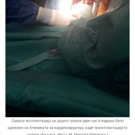
Самата експлантација на срцето траела еден час и веднаш било
однесено на Клиниката за кардиохирургија, каде трансплантацијата
траела три часа. (Фото: М. Мојсова-Мијовска )