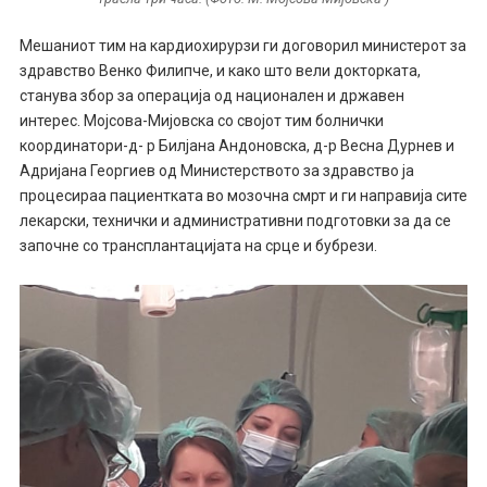
Мешаниот тим на кардиохирурзи ги договорил министерот за
здравство Венко Филипче, и како што вели докторката,
станува збор за операција од национален и државен
интерес. Мојсова-Мијовска со својот тим болнички
координатори-д- р Билјана Андоновска, д-р Весна Дурнев и
Адријана Георгиев од Министерството за здравство ја
процесираа пациентката во мозочна смрт и ги направија сите
лекарски, технички и административни подготовки за да се
започне со трансплантацијата на срце и бубрези.