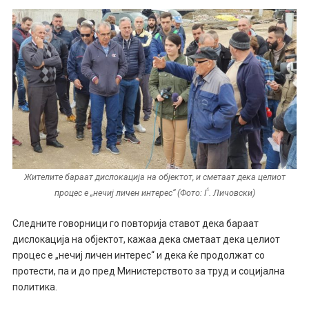
Жителите бараат дислокација на објектот, и сметаат дека целиот
процес е „нечиј личен интерес“ (Фото: Ѓ. Личовски)
Следните говорници го повторија ставот дека бараат
дислокација на објектот, кажаа дека сметаат дека целиот
процес е „нечиј личен интерес“ и дека ќе продолжат со
протести, па и до пред Министерството за труд и социјална
политика.