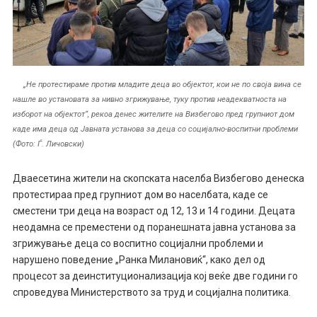
„Не протестираме против младите деца во објектот, кои не по своја вина се
нашле во установата за нивно згрижување, туку против неадекватноста на
изборот на објектот“, рекоа денес жителите на Визбегово пред групниот дом
каде има деца од Јавната установа за деца со социјално-воспитни проблеми
(Фото: Ѓ. Личовски)
Дваесетина жители на скопската населба Визбегово денеска
протестираа пред групниот дом во населбата, каде се
сместени три деца на возраст од 12, 13 и 14 години. Децата
неодамна се преместени од поранешната јавна установа за
згрижување деца со воспитно социјални проблеми и
нарушено поведение „Ранка Милановиќ“, како дел од
процесот за деинституционализација кој веќе две години го
спроведува Министерството за труд и социјална политика.