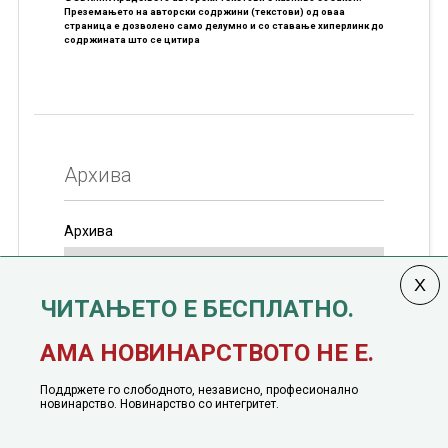
Преземањето на авторски содржини (текстови) од оваа
страница е дозволено само делумно и со ставање хиперлинк до
содржината што се цитира
Архива
Архива
ЧИТАЊЕТО Е БЕСПЛАТНО.
Колумната
САКАМ ДА КАЖАМ
излегува од 12
АМА НОВИНАРСТВОТО НЕ Е.
јануари, 1991 година
Поддржете го слободното, независно, професионално
новинарство. Новинарство со интегритет.