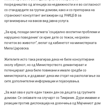
посредништво од агенција за недвижности и е во согласност
со стандардите за групни домови, како и со препорака на
странскиот консултант ангажиран од УНИЦЕФ за
организирање на ваков вид јавна услуга.
„За крај, позади синтагмата ‘социјално-воспитни проблеми и
нарушено поведение’ се крие дете со тежок, несреќен
почеток во животот“, велат од кабинетот на министерката
Мила Царовска.
Жителите исто така реагираа дека не биле консултирани
околу објекот, но од Министерството демантираат и
потенцираат дека биле повикани и имале средби со
министерката, и додаваат дека им стојат на располагање за
сите дополнителни информации и појаснувања.
„За жал ова е уште еден тажен ден за децата од групните
домови. Се сеќавате на случајот со Тимјаник. Дури имавме и
реакции против дислокација на доенчиња од Мајчиниот дом