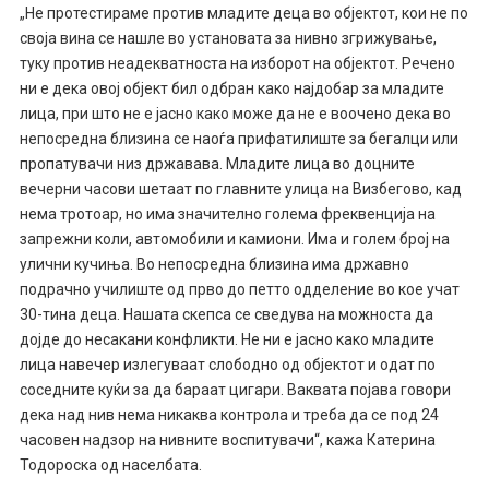
„Не протестираме против младите деца во објектот, кои не по
своја вина се нашле во установата за нивно згрижување,
туку против неадекватноста на изборот на објектот. Речено
ни е дека овој објект бил одбран како најдобар за младите
лица, при што не е јасно како може да не е воочено дека во
непосредна близина се наоѓа прифатилиште за бегалци или
пропатувачи низ државава. Младите лица во доцните
вечерни часови шетаат по главните улица на Визбегово, кад
нема тротоар, но има значително голема фреквенција на
запрежни коли, автомобили и камиони. Има и голем број на
улични кучиња. Во непосредна близина има државно
подрачно училиште од прво до петто одделение во кое учат
30-тина деца. Нашата скепса се сведува на можноста да
дојде до несакани конфликти. Не ни е јасно како младите
лица навечер излегуваат слободно од објектот и одат по
соседните куќи за да бараат цигари. Ваквата појава говори
дека над нив нема никаква контрола и треба да се под 24
часовен надзор на нивните воспитувачи“, кажа Катерина
Тодороска од населбата.