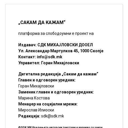
„САКАМ ДА КАЖАМ“
платформа за слободоумни е проект на
Издавач: СДК МИХАЈЛОВСКИ ДООЕЛ
Ул. Александар Мартулков 45, 1000 Скопје
Контакт:
info@sdk.mk
Управител: Горан Михајловски
Дигитална редакција „Сакам да кажам“
Главен и одговорен уредник:
Горан Михајловски
Заменик главен и одговорен уредник:
Марина Костова
Менаџер на социјални мрежи:
Мирослав Илиоски
Редакцијa:
sdk@sdk.mk
©SDK.MK Крадењето авторски текстови е казниво со закон.