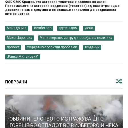
©SDK.MK Крадењето авторски текстови е казниво со закон.
Преземањето на авторски содржини (текстови) од оваа страница е
дозволено само делумно и со ставање хиперлинк до содржината
што се цитира
Македонија
Визбегово
групен дом
деца
Мила Царовска
Министерство за труд и социјална политика
протест
социјално-воспитни проблеми
Тимјаник
„Ранка Милановиќ“
ПОВРЗАНИ
ОБВИНИТЕЛСТВОТО ИСТРАЖУВА ШТО
ГОРЕШЕ ВО ОТПАДОТ ВО ВИЗБЕГОВО И ЧЕКА