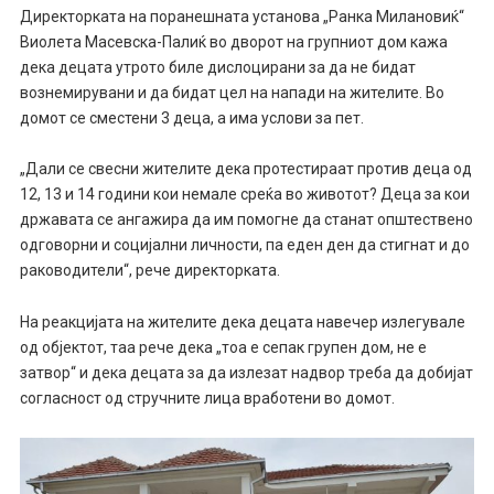
Директорката на поранешната установа „Ранка Милановиќ“
Виолета Масевска-Палиќ во дворот на групниот дом кажа
дека децата утрото биле дислоцирани за да не бидат
вознемирувани и да бидат цел на напади на жителите. Во
домот се сместени 3 деца, а има услови за пет.
„Дали се свесни жителите дека протестираат против деца од
12, 13 и 14 години кои немале среќа во животот? Деца за кои
државата се ангажира да им помогне да станат општествено
одговорни и социјални личности, па еден ден да стигнат и до
раководители“, рече директорката.
На реакцијата на жителите дека децата навечер излегувале
од објектот, таа рече дека „тоа е сепак групен дом, не е
затвор“ и дека децата за да излезат надвор треба да добијат
согласност од стручните лица вработени во домот.