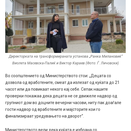
Директорката на трансформираната установа „Ранка Милановиќ“
Виолета Масевска-Палиќ и Виктор Караев (Фото: Ѓ. Личовски)
Во соопштението од Министерството стои: „Децата со
дозвола од вработените, смеат да излезат од куќата до 21
часот или да повикаат некого кај себе. Сепак нашите
проверки покажаа дека децата не се движеле надвор од
групниот дом во доцните вечерни часови, ниту пак доаѓале
гости надвор од вработените и мајсторите кои го
финализираат уредувањето на дворот“.
Министерството вели дека куќата е избрана со