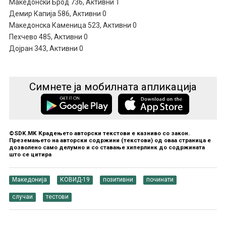
Македонски Брод 736, Активни 1
Демир Капија 586, Активни 0
Македонска Каменица 523, Активни 0
Пехчево 485, Активни 0
Дојран 343, Активни 0
Симнете ја мобилната апликација
©SDK.MK Крадењето авторски текстови е казниво со закон.
Преземањето на авторски содржини (текстови) од оваа страница е
дозволено само делумно и со ставање хиперлинк до содржината
што се цитира
Македонија
КОВИД-19
позитивни
починати
случаи
тестови