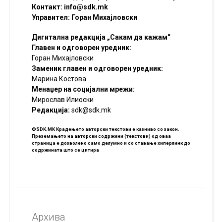
Контакт:
info@sdk.mk
Управител: Горан Михајловски
Дигитална редакција „Сакам да кажам“
Главен и одговорен уредник:
Горан Михајловски
Заменик главен и одговорен уредник:
Марина Костова
Менаџер на социјални мрежи:
Мирослав Илиоски
Редакцијa:
sdk@sdk.mk
©SDK.MK Крадењето авторски текстови е казниво со закон.
Преземањето на авторски содржини (текстови) од оваа
страница е дозволено само делумно и со ставање хиперлинк до
содржината што се цитира
Архива