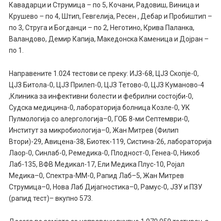
Кавадарци и Струмица – по 5, Кочани, Радовиш, Виница и
Крушево – по 4, Штип, Гевгелија, Ресен , Дебар и Пробиштип –
по 3, Струга и Богданци – по 2, Неготино, Крива Паланка,
Валандово, Демир Капија, Македонска Каменица и Дојран –
по 1.
Направените 1.024 тестови се преку: ИЈЗ-68, ЦЈЗ Скопје-0,
ЦЈЗ Битола-0, ЦЈЗ Прилеп-0, ЦЈЗ Тетово-0, ЦЈЗ Куманово-4
,Клиника за инфективни болести и фебрилни состојби-0,
Судска медицина-0, лабораторија болница Козле-0, УК
Пулмологија со алергологија–0, ГОБ 8-ми Септември-0,
Институт за микробиологија–0, Жан Митрев (Филип
Втори)-29, Авицена-38, Биотек-119, Систина-26, лабораторија
Лаор-0, Синлаб-0, Ремедика-0, Плодност-0, Генеа-0, Никоб
Лаб-135, ВФВ Медикал-17, Ели Медика Плус-10, Ројал
Медика–0, Спектра-ММ-0, Рапид Лаб–5, Жан Митрев
Струмица–0, Нова Лаб Дијагностика–0, Рамус-0, ЈЗУ и ПЗУ
(рапид тест)– вкупно 573.