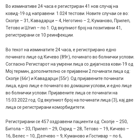
Во изминативе 24 часа е регистриран 41 нов случај на
ковид-19 од направени 1.024 тестови. Новите случаи се во:
Скопје – 31, Кавадарци – 4, Неготино – 2, Куманово, Прилеп,
Тетово и Штип – по 1. Од вкупниот број на позитивни 41,
регистрирани се 10 реинфекции.
Во текот на изминатите 24 часа, е регистрирано едно
починато лице од Кичево (89г), починато во болнички услови.
Согласно Регистарот на умрени лица со дијагноза кови-19 од
Мој термин, дополнително се пријавени 2 починати лица од:
Скопје (66г) и Кавадарци (55г). Од пријавените починати
лица, едно лице е починато во домашни услови, и едно лице
во болнички услови. Пријавените лица се починати на
15.03.2022 год. Од вкупниот број на починати лица (3), кај две
лица се регистрирани коморбидитети.
Регистрирани сe 457 оздравени пациенти од: Скопје – 250,
Битола – 33, Прилеп – 29, Охрид – 28, Тетово – 19, Кичево –
16, Велес – 10, Делчево – 9, Куманово и Гостивар – по 6,