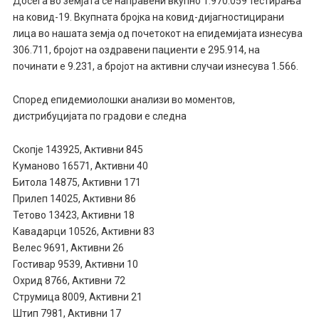
Досега во земјата се направени вкупно 1.970.059 тестирања
на ковид-19. Вкупната бројка на ковид-дијагностицирани
лица во нашата земја од почетокот на епидемијата изнесува
306.711, бројот на оздравени пациенти е 295.914, на
починати е 9.231, а бројот на активни случаи изнесува 1.566.
Според епидемиолошки анализи во моментов,
дистрибуцијата по градови е следна
Скопје 143925, Активни 845
Куманово 16571, Активни 40
Битола 14875, Активни 171
Прилеп 14025, Активни 86
Тетово 13423, Активни 18
Кавадарци 10526, Активни 83
Велес 9691, Активни 26
Гостивар 9539, Активни 10
Охрид 8766, Активни 72
Струмица 8009, Активни 21
Штип 7981, Активни 17