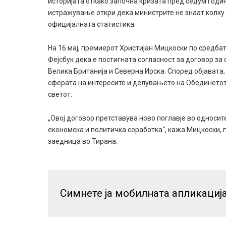
историјата откако започна кризата пред седум годин
истражување откри дека министрите не знаат колку
официјалната статистика.
На 16 мај, премиерот Христијан Мицкоски по средба
Фејсбук дека е постигната согласност за договор з
Велика Британија и Северна Ирска. Според објавата,
сферата на интересите и делувањето на Обединетото
светот.
„Овој договор претставува ново поглавје во односи
економска и политичка соработка“, кажа Мицкоски, 
заедница во Тирана.
Симнете ја мобилната апликациј