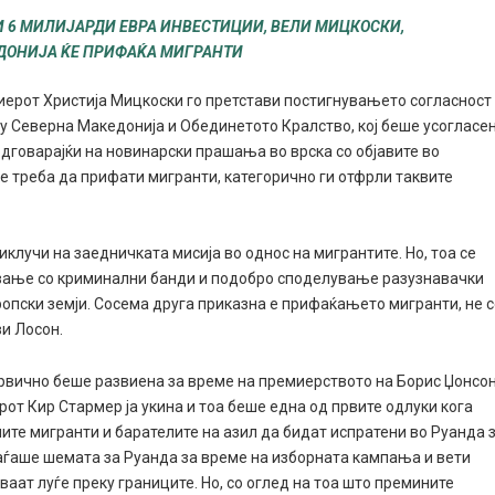
И 6 МИЛИЈАРДИ ЕВРА ИНВЕСТИЦИИ, ВЕЛИ МИЦКОСКИ,
ДОНИЈА ЌЕ ПРИФАЌА МИГРАНТИ
емиерот Христија Мицкоски го претстави постигнувањето согласност
у Северна Македонија и Обединетото Кралство, кој беше усогласе
одговарајќи на новинарски прашања во врска со објавите во
е треба да прифати мигранти, категорично ги отфрли таквите
риклучи на заедничката мисија во однос на мигрантите. Но, тоа се
ување со криминални банди и подобро споделување разузнавачки
ропски земји. Сосема друга приказна е прифаќањето мигранти, не 
ви Лосон.
рвично беше развиена за време на премиерството на Борис Џонсон
от Кир Стармер ја укина и тоа беше една од првите одлуки кога
ите мигранти и барателите на азил да бидат испратени во Руанда 
паѓаше шемата за Руанда за време на изборната кампања и вети
ваат луѓе преку границите. Но, со оглед на тоа што премините