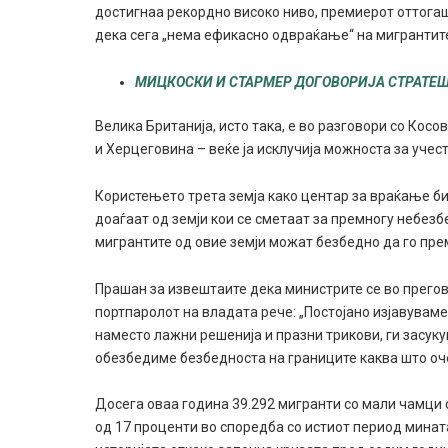
достигнаа рекордно високо ниво, премиерот оттога
дека сега „нема ефикасно одвраќање“ на мигранти
МИЦКОСКИ И СТАРМЕР ДОГОВОРИЈА СТРАТЕШ
Велика Британија, исто така, е во разговори со Косо
и Херцеговина – веќе ја исклучија можноста за учест
Користењето трета земја како центар за враќање би
доаѓаат од земји кои се сметаат за премногу небезб
мигрантите од овие земји можат безбедно да го пре
Прашан за извештаите дека министрите се во прегов
портпаролот на владата рече: „Постојано изјавувам
наместо лажни решенија и празни трикови, ги засук
обезбедиме безбедноста на границите каква што оче
Досега оваа година 39.292 мигранти со мали чамци
од 17 проценти во споредба со истиот период мината