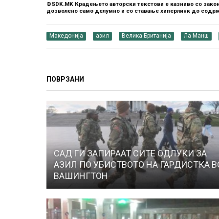
©SDK.MK Крадењето авторски текстови е казниво со закон
дозволено само делумно и со ставање хиперлинк до содрж
Македонија
азил
Велика Британија
Ла Манш
ПОВРЗАНИ
САД ГИ ЗАПИРААТ СИТЕ ОДЛУКИ ЗА
АЗИЛ ПО УБИСТВОТО НА ГАРДИСТКА В
ВАШИНГТОН