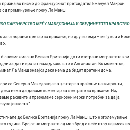
ш призна во писмо до францускиот претседател Емануел Макрон
те од преминување преку Ла Манш.
КО ПАРТНЕРСТВО МЕЃУ МАКЕДОНИЈА И ОБЕДИНЕТОТО КРАЛСТВО
во за отворање центар за враќање, но други земји – меѓу кои и Бос
во.
 ѝ овозможило на Велика Британија да ги отстрани мигрантите кои
едни за да ги вратат назад, како што е Авганистан. Во моментов,
минат Ла Манш знаејќи дека нема да бидат вратени дома.
ори со Северна Македонија за центар за враќање на мигранти,
е дека нема да даваме коментар за центрите за враќање. Но,
уваме ракавите и преземаме сериозни мерки потребни за да ја
кува јавноста.“
 стигнале до Велика Британија преку Ла Манш, што е зголемување
та година. Бројот на мигранти од мал брод е веќе втор највисок в