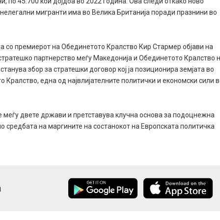
и, по 45.700 кои дојдоа во 2022 година. Ова следи откако ново
 нелегални мигранти има во Велика Британија поради празнини во
та со премиерот на Обединетото Кралство Кир Стармер објави на
а стратешко партнерство меѓу Македонија и Обединетото Кралство 
 станува збор за стратешки договор кој ја позиционира земјата во
 Кралство, една од највлијателните политички и економски сили 
те меѓу двете држави и претставува клучна основа за подоцнежна
по средбата на маргините на состанокот на Европската политичка
а