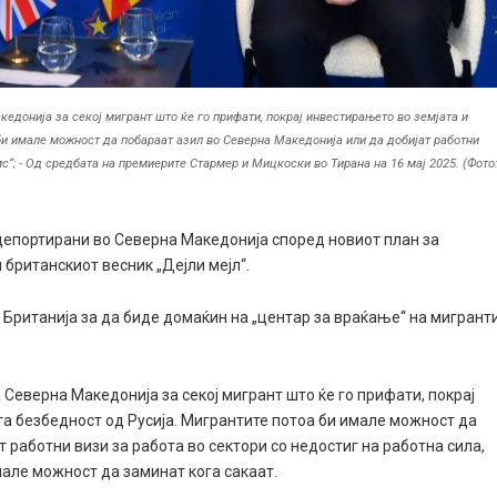
кедонија за секој мигрант што ќе го прифати, покрај инвестирањето во земјата и
би имале можност да побараат азил во Северна Македонија или да добијат работни
јмс“; - Од средбата на премиерите Стармер и Мицкоски во Тирана на 16 мај 2025. (Фото
депортирани во Северна Македонија според новиот план за
британскиот весник „Дејли мејл“.
Британија за да биде домаќин на „центар за враќање“ на мигрант
 Северна Македонија за секој мигрант што ќе го прифати, покрај
а безбедност од Русија. Мигрантите потоа би имале можност да
 работни визи за работа во сектори со недостиг на работна сила,
имале можност да заминат кога сакаат.