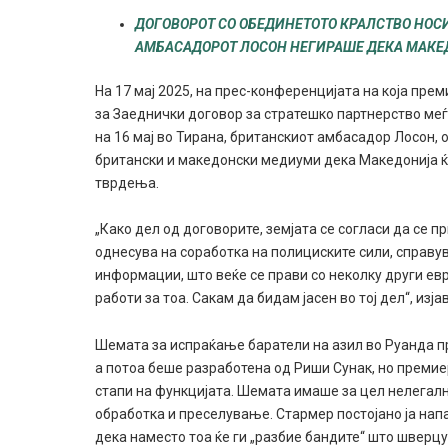
ДОГОВОРОТ СО ОБЕДИНЕТОТО КРАЛСТВО НОС
АМБАСАДОРОТ ЛОСОН НЕГИРАШЕ ДЕКА МАКЕ
На 17 мај 2025, на прес-конференцијата на која пр
за Заеднички договор за стратешко партнерство меѓ
на 16 мај во Тирана, британскиот амбасадор Лосон, 
британски и македонски медиуми дека Македонија ќ
тврдења.
„Како дел од договорите, земјата се согласи да се п
однесува на соработка на полициските сили, справ
информации, што веќе се прави со неколку други ев
работи за тоа. Сакам да бидам јасен во тој дел“, изја
Шемата за испраќање баратели на азил во Руанда п
а потоа беше разработена од Риши Сунак, но премиер
стапи на функцијата. Шемата имаше за цел нелегалн
обработка и преселување. Стармер постојано ја на
дека наместо тоа ќе ги „разбие бандите“ што шверцу