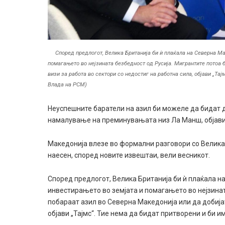
Според предлогот, Велика Британија би ѝ плаќала на Северна Ма
помагањето во нејзината безбедност од Русија. Мигрантите потоа 
визи за работа во сектори со недостиг на работна сила, објави „Та
Влада на РСМ)
Неуспешните баратели на азил би можеле да бидат 
намалување на преминувањата низ Ла Манш, објави 
Македонија влезе во формални разговори со Велика 
наесен, според новите извештаи, вели весникот.
Според предлогот, Велика Британија би ѝ плаќала на
инвестирањето во земјата и помагањето во нејзинат
побараат азил во Северна Македонија или да добијат
објави „Тајмс“. Тие нема да бидат притворени и би 