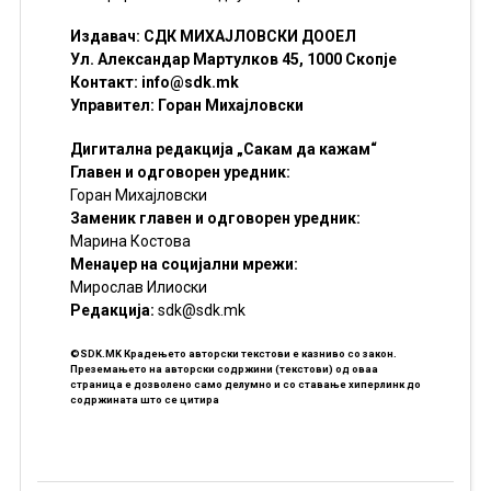
Издавач: СДК МИХАЈЛОВСКИ ДООЕЛ
Ул. Александар Мартулков 45, 1000 Скопје
Контакт:
info@sdk.mk
Управител: Горан Михајловски
Дигитална редакција „Сакам да кажам“
Главен и одговорен уредник:
Горан Михајловски
Заменик главен и одговорен уредник:
Марина Костова
Менаџер на социјални мрежи:
Мирослав Илиоски
Редакцијa:
sdk@sdk.mk
©SDK.MK Крадењето авторски текстови е казниво со закон.
Преземањето на авторски содржини (текстови) од оваа
страница е дозволено само делумно и со ставање хиперлинк до
содржината што се цитира