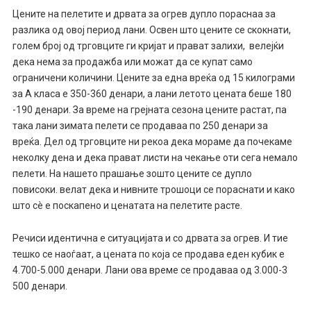
Цените на пелетите и дрвата за огрев дупло пораснаа за
разлика од овој период лани. Освен што цените се скокнати,
голем број од трговците ги кријат и прават залихи, велејќи
дека нема за продажба или можат да се купат само
ограничени количини. Цените за една вреќа од 15 килограми
за А класа е 350-360 денари, а лани летото цената беше 180
-190 денари. За време на грејната сезона цените растат, па
така лани зимата пелети се продаваа по 250 денари за
вреќа. Дел од трговците ни рекоа дека мораме да почекаме
неколку дена и дека прават листи на чекање оти сега немало
пелети. На нашето прашање зошто цените се дупло
повисоки. велат дека и нивните трошоци се пораснати и како
што сè е поскапено и ценатата на пелетите расте.
Речиси идентична е ситуацијата и со дрвата за огрев. И тие
тешко се наоѓаат, а цената по која се продава еден кубик е
4.700-5.000 денари. Лани ова време се продаваа од 3.000-3
500 денари.