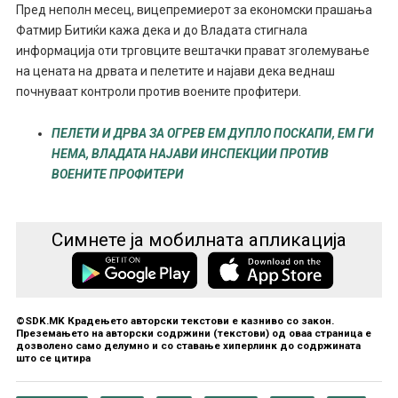
Пред неполн месец, вицепремиерот за економски прашања
Фатмир Битиќи кажа дека и до Владата стигнала
информација оти трговците вештачки прават зголемување
на цената на дрвата и пелетите и најави дека веднаш
почнуваат контроли против воените профитери.
ПЕЛЕТИ И ДРВА ЗА ОГРЕВ ЕМ ДУПЛО ПОСКАПИ, ЕМ ГИ
НЕМА, ВЛАДАТА НАЈАВИ ИНСПЕКЦИИ ПРОТИВ
ВОЕНИТЕ ПРОФИТЕРИ
Симнете ја мобилната апликација
©SDK.MK Крадењето авторски текстови е казниво со закон.
Преземањето на авторски содржини (текстови) од оваа страница е
дозволено само делумно и со ставање хиперлинк до содржината
што се цитира