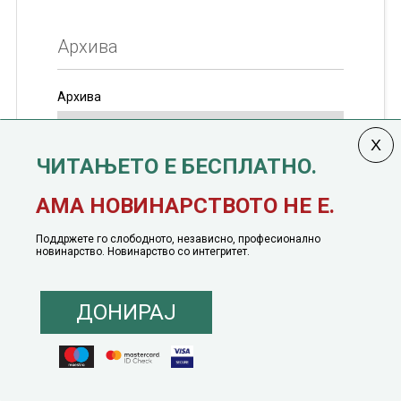
Архива
Архива
ЧИТАЊЕТО Е БЕСПЛАТНО.
Колумната
САКАМ ДА КАЖАМ
излегува од 12
АМА НОВИНАРСТВОТО НЕ Е.
јануари, 1991 година
Поддржете го слободното, независно, професионално
новинарство. Новинарство со интегритет.
ДОНИРАЈ
© 2016 - 2026 Сакам Да Кажам. Сите права задржани |
Маркетинг
понуда
|
Понуда за политичко рекламирање
|
Политика на приватност
|
Политика на инклузија
|
Кодекс на однесување