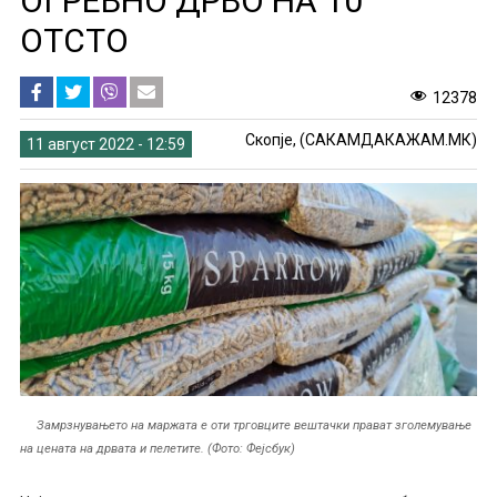
ОГРЕВНО ДРВО НА 10
ОТСТО
12378
Скопје, (САКАМДАКАЖАМ.МК)
11 август 2022 - 12:59
Замрзнувањето на маржата е оти трговците вештачки прават зголемување
на цената на дрвата и пелетите. (Фото: Фејсбук)