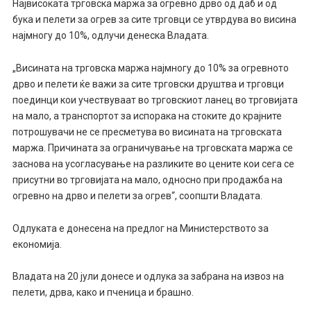
Највисоката трговска маржа за огревно дрво од даб и од
бука и пелети за огрев за сите трговци се утврдува во висина
најмногу до 10%, одлучи денеска Владата.
„Висината на трговска маржа најмногу до 10% за огревното
дрво и пелети ќе важи за сите трговски друштва и трговци
поединци кои учествуваат во трговскиот ланец во трговијата
на мало, а транспортот за испорака на стоките до крајните
потрошувачи не се пресметува во висината на трговската
маржа. Причината за ограничување на трговската маржа се
заснова на усогласување на разликите во цените кои сега се
присутни во трговијата на мало, односно при продажба на
огревно на дрво и пелети за огрев“, соопшти Владата.
Одлуката е донесена на предлог на Министерството за
економија.
Владата на 20 јули донесе и одлука за забрана на извоз на
пелети, дрва, како и пченица и брашно.