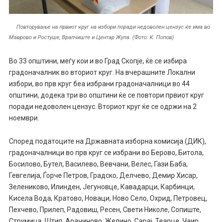
Повторување на првиот круг на избори поради недоволен цензус ќе има во
Маврово и Ростуше, Врапчиште и Центар Жупа. (Фото: К. Попов)
Во 33 општини, меѓу кои и во Град Скопје, ќе се избира
градоначалник во вториот круг. На вчерашните Локални
избори, во прв круг беа избрани градоначалници во 44
општини, додека три во општини ќе се повтори првиот круг
поради недоволен цензус. Вториот круг ќе се одржи на 2
ноември.
Според податоците на Државната изборна комисија (ДИК),
градоначалници во прв круг се избрани во Берово, Битола,
Босилово, Бутел, Василево, Вевчани, Велес, Гази Баба,
Гевгелија, Ѓорче Петров, Градско, Делчево, Демир Хисар,
Зелениково, Илинден, Јегуновце, Кавадарци, Карбинци,
Кисела Вода, Кратово, Новаци, Ново Село, Охрид, Петровец,
Пехчево, Прилеп, Радовиш, Ресен, Свети Николе, Сопиште,
Струмица, Штип, Арачиново, Желино, Сарај, Теарце, Чаир,