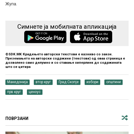
Жупа.
Симнете ја мобилната апликација
©SDK.MK Крадењето авторски текстови е казниво со закон.
Преземањето на авторски содржини (текстови) од оваа страница е
дозволено само делумно и со ставање хиперлинк до содржината
што се цитира
Македонија
втор круг
Град Скопје
избори
општини
прв круг
цензус
ПОВРЗАНИ