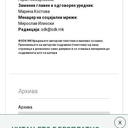
Заменик главен и одговорен уредник:
Марина Костова
Менаџер на социјални мрежи:
Мирослав Илиоски
Редакцијa:
sdk@sdk.mk
©SDK.MK Крадењето авторски текстови е казниво со закон.
Преземањето на авторски содржини (текстови) од оваа
страница е дозволено само делумно и со ставање хиперлинк до
содржината што се цитира
Архива
Архива