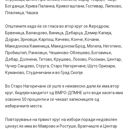
Богданци, Крива Паланка, Кривогаштани, Гостивар, Липково,
Пласница, Чашка.
Општините каде ќе се гласа во втор круг се Аеродром,
Брвеница, Валандово, Виница, Дебарца, Демир Капија,
Дојран, Зрновци, Карпош, Кичево, Конче, Кочани,
Македонска Каменица, Македонски Брод, Могила, Неготино,
Пробиштип, Ранковце, Чешиново-Облешево, Боговиње,
Дебар, Долнени, Тетово, Крушево, Лозово, Росоман, Центар,
Чучер Сандево, Струга, Старо Нагоричане, Шуто Оризари,
Куманово, Студеничани и во Град Скопје.
Во Старо Нагоричане сѐ уште е неизвесно дали ќе има втор
круг, бидејќи кандитот од ВМРО-ДПМНЕ што води засега има
освоено 50 проценти и се чекаат записниците од
избирачките места.
Повторување на првиот круг на избори поради недоволен
цензус ќе има во Маврово и Ростуше, Врапчиште и Центар