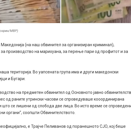
тскрин/МВР)
д Македонија (на наш обвинител за организиран криминал),
, за производство на марихуана, за перење пари од профитот и за
наша територија. Во уапсената група има и други македонски
јци и Бугари.
водство на предметен обвинител од Основното јавно обвинителст
енес од раните утрински часови се спроведуваше кооординирана
ри што се лишени од слобода две лица. Во исто време се спроведен
жни органи“, соопшти Обвинителството.
еофицијално, е Трајче Пеливанов од поранешното СЈО, кој беше