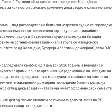
Таргет“. Тој, вели обвинителството, ќе донесе Наредба за
ица за кои постои основано сомнение дека сториле кривично дело
омош, под раководство на белгиски истражен судија се спроведу
то се занимава и со неовластено одгледување на канабис и
стражниот судија и Федералната судска полиција на Западна
новите на организираната криминална група се македонски
натите се од Холандија, Бугарија и белгиски државјани“, вели ОЈО
 одгледувала канабис од 1 јануари 2020 година, а веројатно и
ја улога во криминалната организација (одржување на насадите на
кацијата за одгледување на марихуаната, плаќање на сметки за
омничените македонски државјани периодично биле на релација
а со оглед дека во матичната земја имаат оформено свои семејств
ите дел од парите стекнати со кривично дело ги носат во РС
лгискиот пазар на недвижности.