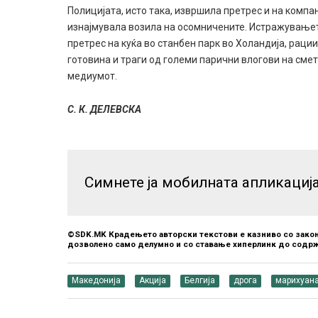
Полицијата, исто така, извршила претрес и на комп
изнајмувала возила на осомничените. Истражувањет
претрес на куќа во станбен парк во Холандија, раци
готовина и траги од големи парични влогови на смет
медиумот.
С. К. ДЕЛЕВСКА
Симнете ја мобилната апликациј
©SDK.MK Крадењето авторски текстови е казниво со закон
дозволено само делумно и со ставање хиперлинк до содрж
Македонија
Акција
Белгија
дрога
марихуан