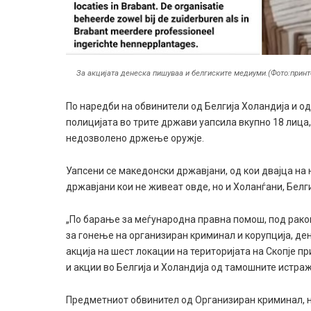
За акцијата денеска пишуваа и белгиските медиуми.(Фото:прин
По наредби на обвинители од Белгија Холандија и о
полицијата во трите држави уапсила вкупно 18 лица
недозволено држење оружје.
Уапсени се македонски државјани, од кои двајца на 
државјани кои не живеат овде, но и Холанѓани, Белги
„По барање за меѓународна правна помош, под рако
за гонење на организиран криминал и корупција, д
акција на шест локации на територијата на Скопје п
и акции во Белгија и Холандија од тамошните истра
Предметниот обвинител од Организиран криминал, н