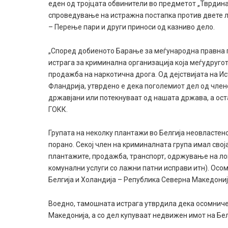
еден од тројцата обвинители во предметот „Тврдина-
спроведување на истражна постапка против двете л
– Перење пари и други приноси од казниво дело.
„Според добиеното Барање за меѓународна правна п
истрага за криминална организација која меѓудруго
продажба на наркотична дрога. Од дејствијата на И
Фландрија, утврдено е дека поголемиот дел од чле
државјани или потекнуваат од нашата држава, а оста
ГОКК.
Групата на неколку плантажи во Белгија неовластено
порано. Секој член на криминалната група имал сво
плантажите, продажба, транспорт, одржување на ло
комунални услуги со лажни патни исправи итн). Ос
Белгија и Холандија – Република Северна Македониј
Воедно, тамошната истрага утврдила дека осомничен
Македонија, а со дел купуваат недвижен имот на Бе