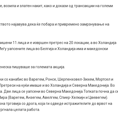
е, возила и златен накит, како и докази од трансакции на големи
лството најавува дека ќе побара и привремено замрзнување на
лишени 11 лица и е извршен претрес на 20 локации, а во Холандија
Меѓу уапсените лица во Белгија и Холандија има и македонски
енеска пишуваше за големата акција.
ажи со канабис во Варегем, Ронсе, Шерпенховел-Зихем, Мортсел и
. Претреси на куќи имаше и во Холандија и Северна Македонија. Во
ца. Две лица се уапсени во Северна Македонија.Топката почна да с
Мира (Варегем, Анзегем, Авелгем, Спиер-Хелкијн и Цвевегем).
а трговија со дрога, која ги одведе истражителите до врвот на
тргнала целата работа.