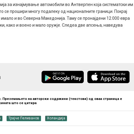
анија за изнајмување автомобили во Антверпен која систематски им
о се прошири многу подалеку од националните граници. Покрај
и имало и во Северна Македонија. Таму се пронајдени 12.000 евра
ки, како и воено и мало оружје. Следеа две апсења, наведува
а
. Преземањето на авторски содржини (текстови) од оваа страница е
ината што се цитира
а
Трајче Пеливанов
Холандија