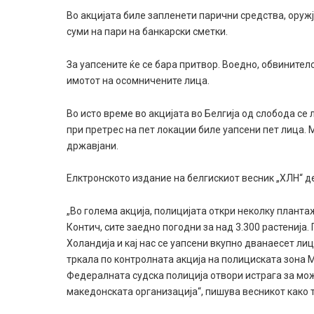
Во акцијата биле запленети парични средства, оружј
суми на пари на банкарски сметки.
За уапсените ќе се бара притвор. Воедно, обвините
имотот на осомничените лица.
Во исто време во акцијата во Белгија од слобода се 
при претрес на пет локации биле уапсени пет лица. 
државјани.
Елктронското издание на белгискиот весник „ХЛН“ д
„Во голема акција, полицијата откри неколку плант
Контич, сите заедно погодни за над 3.300 растенија
Холандија и кај нас се уапсени вкупно дванаесет ли
тркала по контролната акција на полициската зона 
Федералната судска полиција отвори истрага за можн
македонската организација“, пишува весникот како 