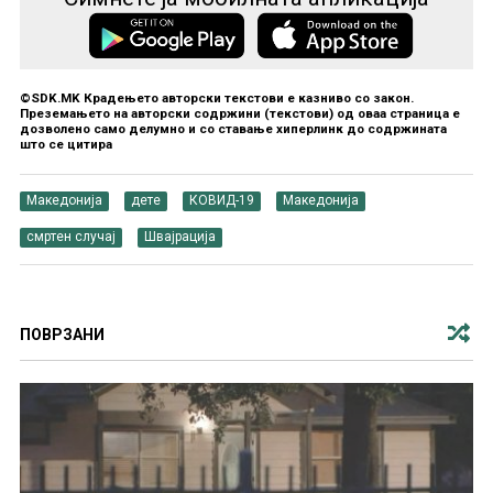
©SDK.MK Крадењето авторски текстови е казниво со закон.
Преземањето на авторски содржини (текстови) од оваа страница е
дозволено само делумно и со ставање хиперлинк до содржината
што се цитира
Македонија
дете
КОВИД-19
Македонија
смртен случај
Швајрација
ПОВРЗАНИ