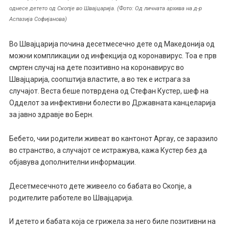
однесе детето од Скопје во Швајцарија. (Фото: Од личната архива на д-р
Аспазија Софијанова)
Во Швајцарија почина десетмесечно дете од Македонија од
можни компликации од инфекција од коронавирус. Тоа е прв
смртен случај на дете позитивно на коронавирус во
Швајцарија, соопштија властите, а во тек е истрага за
случајот. Веста беше потврдена од Стефан Кустер, шеф на
Одделот за инфективни болести во Државната канцеларија
за јавно здравје во Берн.
Бебето, чии родители живеат во кантонот Аргау, се заразило
во странство, а случајот се истражува, кажа Кустер без да
објавува дополнителни информации.
Десетмесечното дете живеело со бабата во Скопје, а
родителите работеле во Швајцарија.
И детето и бабата која се грижела за него биле позитивни на