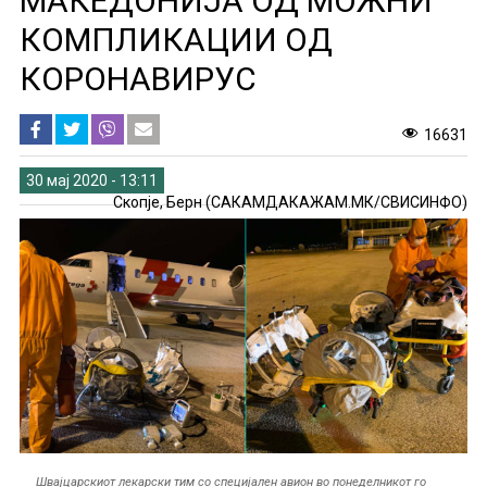
МАКЕДОНИЈА ОД МОЖНИ
КОМПЛИКАЦИИ ОД
КОРОНАВИРУС
16631
30 мај 2020 - 13:11
Скопје, Берн (САКАМДАКАЖАМ.МК/СВИСИНФО)
Швајцарскиот лекарски тим со специјален авион во понеделникот го