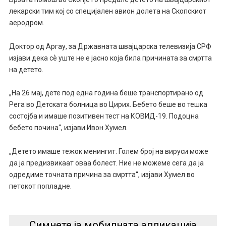
лекарски тим кој со специјален авион долета на Скопскиот
аеродром.
Доктор од Аргау, за Државната швајцарска телевизија СРФ
изјави дека сѐ уште не е јасно која била причината за смртта
на детето.
„На 26 мај, дете под една година беше транспортирано од
Рега во Детската болница во Цирих. Бебето беше во тешка
состојба и имаше позитивен тест на КОВИД-19. Подоцна
бебето почина“, изјави Ивон Хумел.
„Детето имаше тежок менингит. Голем број на вируси може
да ја предизвикаат оваа болест. Ние не можеме сега да ја
одредиме точната причина за смртта“, изјави Хумел во
петокот попладне.
Симнете ја мобилната апликација