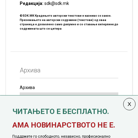
Редакцијa:
sdk@sdk.mk
©SDK.MK Крадењето авторски текстови е казниво со закон.
Преземањето на авторски содржини (текстови) од оваа
страница е дозволено само делумно и со ставање хиперлинк до
содржината што се цитира
Архива
Архива
ЧИТАЊЕТО Е БЕСПЛАТНО.
Колумната
САКАМ ДА КАЖАМ
излегува од 12
АМА НОВИНАРСТВОТО НЕ Е.
јануари, 1991 година
Поддржете го слободното, независно, професионално