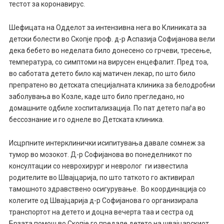
тестот за коронавирус.
Шефицата на Одделот за интензивна нега во Клиниката за
детски болести во Скопје проф. д-р Аспазија Софијанова вели
дека бебето во неделата било донесено со грчеви, тресење,
температура, со симптоми на вирусен енцефалит. Пред тоа,
во саботата детето било кај матичен лекар, по што било
препратено во детската специјалната клиника за белодробни
заболувања во Козле, каде што било прегледано, но
домашните одбиле хоспитализација. По пат детето паѓа во
бессознание и го однеле во Детската клиника.
Исцрпните интерклинички исипитувања давале сомнеж за
тумор во мозокот. Д-р Софијанова во понеделникот по
консултации со неврохирург и невролог ги известила
родителите во Швајцарија, по што таткото го активирал
тамошното здравствено осигурување. Во координација со
колегите од Швајцарија д-р Софијанова го организирала
транспортот на детето и доцна вечерта таа и сестра од
Брзата помош во Скопје го предале детето на швајцарскиот