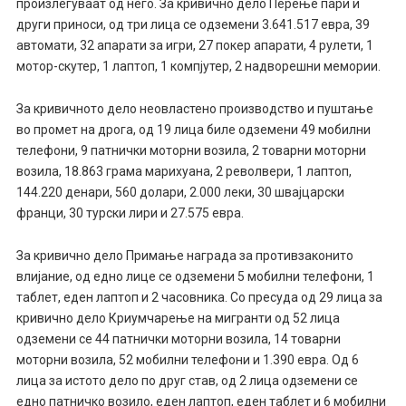
произлегуваат од него. За кривично дело Перење пари и
други приноси, од три лица се одземени 3.641.517 евра, 39
автомати, 32 апарати за игри, 27 покер апарати, 4 рулети, 1
мотор-скутер, 1 лаптоп, 1 компјутер, 2 надворешни мемории.
За кривичното дело неовластено производство и пуштање
во промет на дрога, од 19 лица биле одземени 49 мобилни
телефони, 9 патнички моторни возила, 2 товарни моторни
возила, 18.863 грама марихуана, 2 револвери, 1 лаптоп,
144.220 денари, 560 долари, 2.000 леки, 30 швајцарски
франци, 30 турски лири и 27.575 евра.
За кривично дело Примање награда за противзаконито
влијание, од едно лице се одземени 5 мобилни телефони, 1
таблет, еден лаптоп и 2 часовника. Со пресуда од 29 лица за
кривично дело Криумчарење на мигранти од 52 лица
одземени се 44 патнички моторни возила, 14 товарни
моторни возила, 52 мобилни телефони и 1.390 евра. Од 6
лица за истото дело по друг став, од 2 лица одземени се
едно патничко возило, еден лаптоп, еден таблет и 6 мобилни