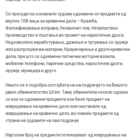
Со пресуди на основните судови одземени се предмети од
вкупно 108 лица за кривични дела – Кражба,
Фалсификување исправа, Незаконит лов, Неовластено
производство и пуштање во промет на наркотични дроги,
Недозволено изработување, држење и тргување со оружје
или распрскувачки материи, Криумчарење и други кривични
дела, при што се одземени патнички моторни возила,
мобилни телефони, парични средства, наркотични дроги,
оружје, муниција и друго.
Ништо не е подобра состојбата ни на подрачјето на Вишото
јавно обвинителство Штип. Таму обвинители носеле одлуки
со кои се одземени предмети кои биле предмет на
извршување на кривично дело или настанале од
извршување на кривично дело, во повеќе предмети од
страна на судовите на ова подрачје.
Најголем број на предмети потекнуваат од извршување на