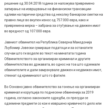
решение од 30.04.2018 година се наложува привремено
запирање на извршување на финансиски трансакции-
одливи на парични средства од неколку банкарски сметки на
правно лице во вкупен износ од 757.000 евра, како и
привремена мерка – забрана за отуѓување на движен имот
во вредност од 107.000 евра.
Јавниот обвинител на Република Северна Македонија
Љубомир Јовески сумираше податоци и за останатите
случаи што ги воделе во текот на минатата година
Обвинителството за организиран криминал и другите
обвинителства во државата, во однос на тоа што одземале
обвинителите и дали замрзнувале движен и недвижен имот,
стекнат од криминалот што го фатиле.
Во Основно јавно обвинителство за гонење на организиран
криминал и корупција по поднесени обвиненија за 2019
година, согласно законските одредби, со пресуди се
одземени предмети со кои е извршено кривичното дело или