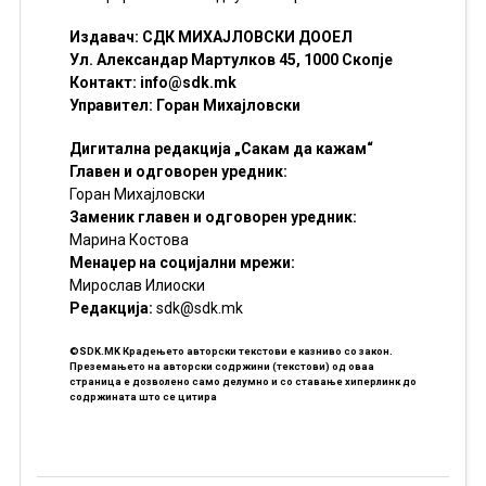
Издавач: СДК МИХАЈЛОВСКИ ДООЕЛ
Ул. Александар Мартулков 45, 1000 Скопје
Контакт:
info@sdk.mk
Управител: Горан Михајловски
Дигитална редакција „Сакам да кажам“
Главен и одговорен уредник:
Горан Михајловски
Заменик главен и одговорен уредник:
Марина Костова
Менаџер на социјални мрежи:
Мирослав Илиоски
Редакцијa:
sdk@sdk.mk
©SDK.MK Крадењето авторски текстови е казниво со закон.
Преземањето на авторски содржини (текстови) од оваа
страница е дозволено само делумно и со ставање хиперлинк до
содржината што се цитира