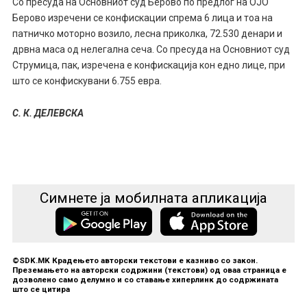
Со пресуда на Основниот суд Берово по предлог на ОЈО
Берово изречени се конфискации спрема 6 лица и тоа на
патничко моторно возило, лесна приколка, 72.530 денари и
дрвна маса од нелегална сеча. Со пресуда на Основниот суд
Струмица, пак, изречена е конфискација кон едно лице, при
што се конфискувани 6.755 евра.
С. К. ДЕЛЕВСКА
Симнете ја мобилната апликација
©SDK.MK Крадењето авторски текстови е казниво со закон.
Преземањето на авторски содржини (текстови) од оваа страница е
дозволено само делумно и со ставање хиперлинк до содржината
што се цитира