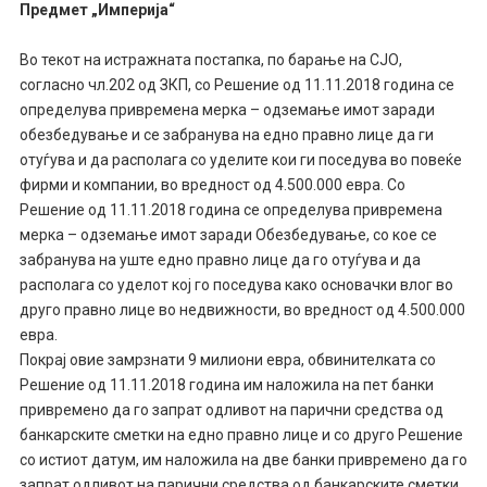
Предмет „Империја“
Во текот на истражната постапка, по барање на СЈО,
согласно чл.202 од ЗКП, со Решение од 11.11.2018 година се
определува привремена мерка – одземање имот заради
обезбедување и се забранува на едно правно лице да ги
отуѓува и да располага со уделите кои ги поседува во повеќе
фирми и компании, во вредност од 4.500.000 евра. Со
Решение од 11.11.2018 година се определува привремена
мерка – одземање имот заради Обезбедување, со кое се
забранува на уште едно правно лице да го отуѓува и да
располага со уделот кој го поседува како основачки влог во
друго правно лице во недвижности, во вредност од 4.500.000
евра.
Покрај овие замрзнати 9 милиони евра, обвинителката со
Решение од 11.11.2018 година им наложила на пет банки
привремено да го запрат одливот на парични средства од
банкарските сметки на едно правно лице и со друго Решение
со истиот датум, им наложила на две банки привремено да го
запрат одливот на парични средства од банкарските сметки