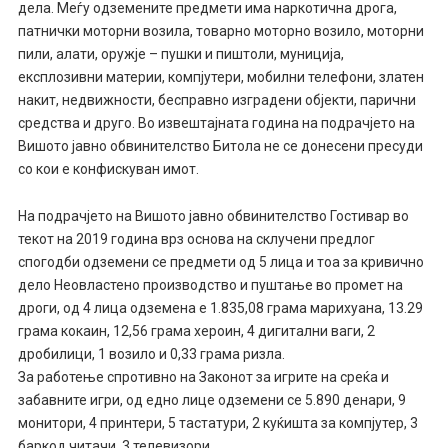
дела. Меѓу одземените предмети има наркотична дрога,
патнички моторни возила, товарно моторно возило, моторни
пили, алати, оружје – пушки и пиштоли, муниција,
експлозивни материи, компјутери, мобилни телефони, златен
накит, недвижности, бесправно изградени објекти, парични
средства и друго. Во извештајната година на подрачјето на
Вишото јавно обвинителство Битола не се донесени пресуди
со кои е конфискуван имот.
На подрачјето на Вишото јавно обвинителство Гостивар во
текот на 2019 година врз основа на склучени предлог
спогодби одземени се предмети од 5 лица и тоа за кривично
дело Неовластено производство и пуштање во промет на
дроги, од 4 лица одземена е 1.835,08 грама марихуана, 13.29
грама кокаин, 12,56 грама хероин, 4 дигитални ваги, 2
дробилици, 1 возило и 0,33 грама ризла.
За работење спротивно на Законот за игрите на среќа и
забавните игри, од едно лице одземени се 5.890 денари, 9
монитори, 4 принтери, 5 тастатури, 2 куќишта за компјутер, 3
баркод читачи, 3 телевизори.