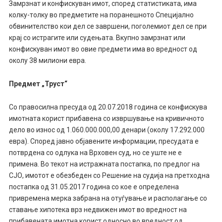
Замрзнат и конфискуван имот, според статистиката, има
колку-толку во предметите на поранешното Специјално
обвинителство кои дел се завршени, поголемиот дел се при
крај со истрагите или судењата. Вкупно замрзнат или
конфискуван имот во овие предмети има во вредност од
околу 38 милиони евра.
Предмет „Труст“
Со правосилна пресуда од 20.07.2018 година се конфискува
имотната корист прибавена со извршување на кривичното
дело во износ од 1.060.000.000,00 денари (околу 17.292.000
евра). Според јавно објавените информации, пресудата е
потврдена со одлука на Врховен суд, но се уште не е
примена. Во текот на истражната постапка, по предлог на
СЈО, имотот е обезбеден со Решение на судија на претходна
постапка од 31.05.2017 година со кое е определена
привремена мерка забрана на отуѓување и располагање со
ставање хипотека врз недвижен имот во вредност на
прибавената имотна корист односно во вредност од