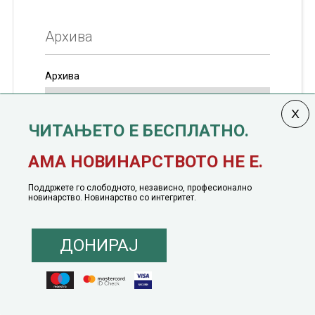
Архива
Архива
ЧИТАЊЕТО Е БЕСПЛАТНО.
Колумната
САКАМ ДА КАЖАМ
излегува од 12
АМА НОВИНАРСТВОТО НЕ Е.
јануари, 1991 година
Поддржете го слободното, независно, професионално
новинарство. Новинарство со интегритет.
ДОНИРАЈ
© 2016 - 2026 Сакам Да Кажам. Сите права задржани |
Маркетинг
понуда
|
Понуда за политичко рекламирање
|
Политика на приватност
|
Политика на инклузија
|
Кодекс на однесување