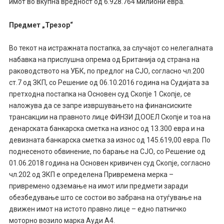
имот во вкупна вредност од 6.928.764 милиони евра.
Предмет „Трезор“
Во текот на истражната постапка, за случајот со нелегалната
набавка на прислушна опрема од Британија од страна на
раководството на УБК, по предлог на СЈО, согласно чл.200
ст.7 од ЗКП, со Решение од 06.10.2016 година на Судијата за
претходна постапка на Основен суд Скопје 1 Скопје, се
наложува да се запре извршувањето на финансиските
трансакции на правното лице ФИНЗИ ДООЕЛ Скопје и тоа на
денарската банкарска сметка на износ од 13.300 евра и на
девизната банкарска сметка за износ од 145.619,00 евра. По
поднесеното обвинение, по барање на СЈО, со Решение од
01.06.2018 година на Основен кривичен суд Скопје, согласно
чл.202 од ЗКП е определена Привремена мерка –
привремено одземање на имот или предмети заради
обезбедување што се состои во забрана на отуѓување на
движен имот на истото правно лице – едно патничко
моторно возило марка Ауди А4.