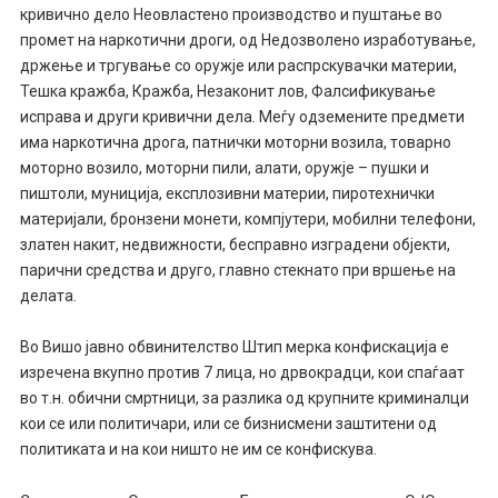
кривично дело Неовластено производство и пуштање во
промет на наркотични дроги, од Недозволено изработување,
држење и тргување со оружје или распрскувачки материи,
Тешка кражба, Кражба, Незаконит лов, Фалсификување
исправа и други кривични дела. Меѓу одземените предмети
има наркотична дрога, патнички моторни возила, товарно
моторно возило, моторни пили, алати, оружје – пушки и
пиштоли, муниција, експлозивни материи, пиротехнички
материјали, бронзени монети, компјутери, мобилни телефони,
златен накит, недвижности, бесправно изградени објекти,
парични средства и друго, главно стекнато при вршење на
делата.
Во Вишо јавно обвинителство Штип мерка конфискација е
изречена вкупно против 7 лица, но дрвокрадци, кои спаѓаат
во т.н. обични смртници, за разлика од крупните криминалци
кои се или политичари, или се бизнисмени заштитени од
политиката и на кои ништо не им се конфискува.