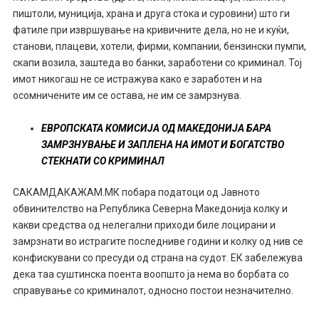
пиштоли, муниција, храна и друга стока и суровини) што ги
фатиле при извршување на кривичните дела, но не и куќи,
станови, плацеви, хотели, фирми, компании, бензински пумпи,
скапи возила, заштеда во банки, заработени со криминал. Тој
имот никогаш не се истражува како е заработен и на
осомничените им се остава, не им се замрзнува.
ЕВРОПСКАТА КОМИСИЈА ОД МАКЕДОНИЈА БАРА
ЗАМРЗНУВАЊЕ И ЗАПЛЕНА НА ИМОТ И БОГАТСТВО
СТЕКНАТИ СО КРИМИНАЛ
САКАМДАКАЖАМ.МК побара податоци од Јавното
обвинителство на Република Северна Македонија колку и
какви средства од нелегални приходи биле лоцирани и
замрзнати во истрагите последниве години и колку од нив се
конфискувани со пресуди од страна на судот. ЕК забележува
дека таа суштинска поента воопшто ја нема во борбата со
справување со криминалот, односно постои незначително.