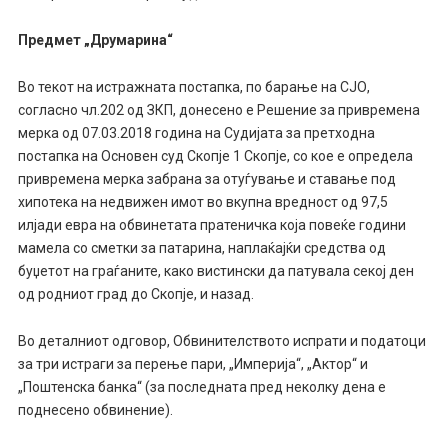
Предмет „Друмарина“
Во текот на истражната постапка, по барање на СЈО,
согласно чл.202 од ЗКП, донесено е Решение за привремена
мерка од 07.03.2018 година на Судијата за претходна
постапка на Основен суд Скопје 1 Скопје, со кое е определа
привремена мерка забрана за отуѓување и ставање под
хипотека на недвижен имот во вкупна вредност од 97,5
илјади евра на обвинетата пратеничка која повеќе години
мамела со сметки за патарина, наплаќајќи средства од
буџетот на граѓаните, како вистински да патувала секој ден
од родниот град до Скопје, и назад.
Во деталниот одговор, Обвинителството испрати и податоци
за три истраги за перење пари, „Империја“, „Актор“ и
„Поштенска банка“ (за последната пред неколку дена е
поднесено обвинение).