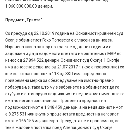
1.060.000.000,00 денари.
Предмет „Триста“
Со пресуда од 22.10.2019 година на Основниот кривичен суд
Скопје обвинетиот Ѓоко Поповски е огласен за виновен.
Изречена казна затвор во траење од девет години и е
задолжен и да ја надомести штетата на оштетениот МВР во
износ од 27.894.522 денари. Основниот суд Скопје 1 Скопје
има донесено решение од 21.07.2017 г. (кое е правосилно) со
кое во согласност со чл.118 од ЗКП има определено
привремена мерка за обезбедување на имотно-правно
побарување, така што му е забрането на обвинетиот да го
отуѓува и оптоварува подвижниот и недвижниот имот што го
има во негова сопственост. Проценета вредност на
подвижниот имот е 1.848.459 денари, а на недвижниот имот
е 8.275.531 или вкупно проценетата вредност на неговиот
имот е 165.155 илјади евра. Пресудата не е правосилна, во
тек е жалбена постапка пред Апелациониот суд Скопје.