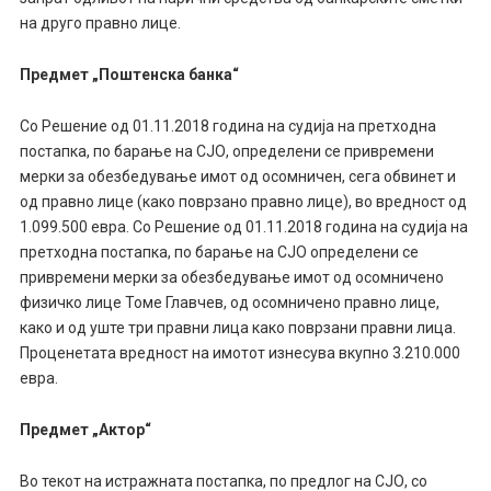
на друго правно лице.
Предмет „Поштенска банка“
Со Решение од 01.11.2018 година на судија на претходна
постапка, по барање на СЈО, определени се привремени
мерки за обезбедување имот од осомничен, сега обвинет и
од правно лице (како поврзано правно лице), во вредност од
1.099.500 евра. Со Решение од 01.11.2018 година на судија на
претходна постапка, по барање на СЈО определени се
привремени мерки за обезбедување имот од осомничено
физичко лице Томе Главчев, од осомничено правно лице,
како и од уште три правни лица како поврзани правни лица.
Проценетата вредност на имотот изнесува вкупно 3.210.000
евра.
Предмет „Актор“
Во текот на истражната постапка, по предлог на СЈО, со