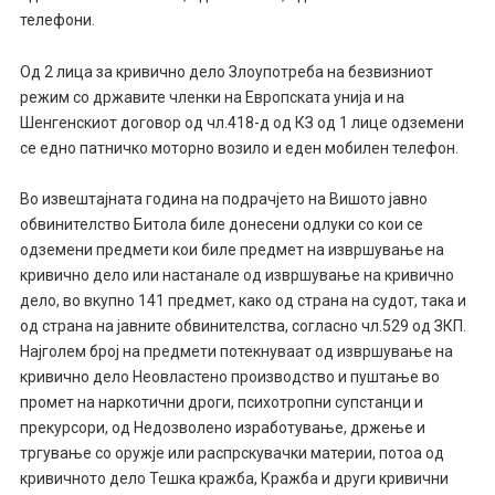
телефони.
Од 2 лица за кривично дело Злоупотреба на безвизниот
режим со државите членки на Европската унија и на
Шенгенскиот договор од чл.418-д од КЗ од 1 лице одземени
се едно патничко моторно возило и еден мобилен телефон.
Во извештајната година на подрачјето на Вишото јавно
обвинителство Битола биле донесени одлуки со кои се
одземени предмети кои биле предмет на извршување на
кривично дело или настанале од извршување на кривично
дело, во вкупно 141 предмет, како од страна на судот, така и
од страна на јавните обвинителства, согласно чл.529 од ЗКП.
Најголем број на предмети потекнуваат од извршување на
кривично дело Неовластено производство и пуштање во
промет на наркотични дроги, психотропни супстанци и
прекурсори, од Недозволено изработување, држење и
тргување со оружје или распрскувачки материи, потоа од
кривичното дело Тешка кражба, Кражба и други кривични