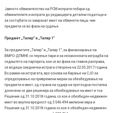
Јавното обвинителство на РСМ испрати побара од
обвинителите и испрати до редакцијата детални податоци и
за состојбата со замрзнат имот на обвинети лица, чии
предмети се во фаза на судење.
Предмет „Талир“ и „Талир 1“
За предметите „Талир“ и „Талир 1“, за финансирање на
ВМРО-ДПМНЕ со перење пари и за незаконската изградба на
седиштето на партијата, кои се во фаза на главна расправа,
се водеше заедничка истрага отворена на 22.05.2017 година.
Во рамки на истрагата, врз основа на барање на СЈО за
определување на привремени мерки за обезбедување на
предмети и имот, од страна на судија на претходна постапка
донесени се две решенија за обезбедување на имот и тоа
Решение од 31.10.2018 година, со кое е обезбеден недвижен
имот во вкупна вредност од 3.546.494 милиони евра и
Решение од 31.10.2018 година со кое е обезбеден недвижен