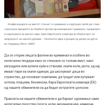
Конфискацијата на имотот стекнат со криминал и корупција треба да стане
стратешки приоритет во борбата против организираниот криминал, тероризмот
и корупцијата на високо ниво, бара Европската комисија во Извештајот за
напредокот на нашата држава. - Запленети евра и денари од дилер на дрога
во Струмица (Фото: МВР)
Да се открие лицата фатени во криминал и особено во
нелегални тендери како се стекнале со толкав имот, како
изградиле или купиле куќи и станови, скапи коли, јахти, од кај
имаат пари за скапи одмори, да школуваат деца во
странство, да основаат компании, да градат или купуваат
хотели, плацеви, бензински, бара Европската комисија (ЕК)
од нашите обвинители за да бидат истрагите целосни.
Праксата на нашите обвинители е да бараат одземање само
нелегални средства (дрога, коли, механизација, камиони,