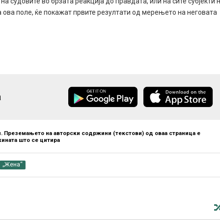
на судовите во брзата реакција до правдата, или на сите субјекти 
а ова поле, ќе покажат првите резултати од мерењето на неговата
а
. Преземањето на авторски содржини (текстови) од оваа страница е
ината што се цитира
„Жена“