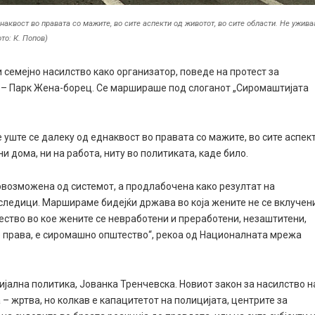
наквост во правата со мажите, во сите аспекти од животот, во сите области. Не ужива
ото: К. Попов)
и семејно насилство
како организатор, поведе на протест за
 – Парк Жена-борец.
Се маршираше под слоганот „Сиромаштијата
 уште се далеку од еднаквост во правата со мажите, во сите аспек
ни дома, ни на работа, ниту во политиката, каде било.
овозможена од системот, а продлабочена како резултат на
следици. Маршираме бидејќи држава во која жените не се вклучен
ество во кое жените се невработени и преработени, незаштитени,
 права, е сиромашно општество“,
рекоа од
Националната мрежа
цијална политика, Јованка Тренчевска.
Новиот закон за насилство н
– жртва, но колкав е капацитетот на полицијата, центрите за