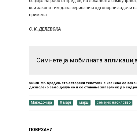
социјална работа пред се, на локалната самоуправа, 
кои законот им дава сериозни и одговорни задачи н
примена.
С. К. ДЕЛЕВСКА
Симнете ја мобилната апликациј
©SDK.MK Крадењето авторски текстови е казниво со закон
дозволено само делумно и со ставање хиперлинк до содрж
Македонија
8 март
марш
семејно насилство
ПОВРЗАНИ