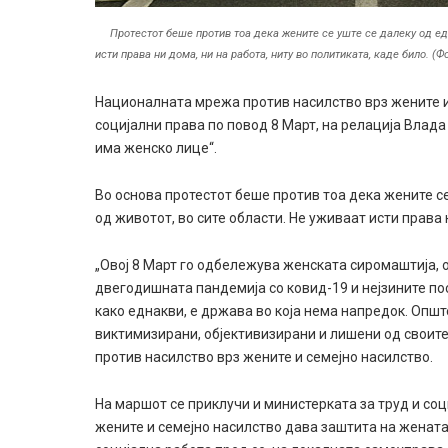
Протестот беше против тоа дека жените се уште се далеку од ед
исти права ни дома, ни на работа, ниту во политиката, каде било. (Ф
Националната мрежа против насилство врз жените 
социјални права по повод 8 Март, на релација
Влада
има женско лице“.
Во основа протестот беше против тоа дека жените се
од животот, во сите области. Не уживаат исти права 
„Овој 8 Март го одбележува женската сиромаштија, 
двегодишната пандемија со ковид-19 и нејзините по
како еднакви, е држава во која нема напредок. Општ
виктимизирани, објективизирани и лишени од своите
против насилство врз жените и семејно насилство.
На маршот се приклучи и министерката за труд и со
жените и семејно насилство дава заштита на жената 