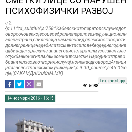
СМЕТКИ ЛИЦЕ СО НАРУШЕН
ПСИХОФИЗИЧКИ РАЗВОЈ
a:2:
{s:11:"td_subtitle";s:758:"Кабелскиотоператорсклучилдог
оворсочовеккојесоцеребралнапарализа,нефункционалн
алевастрана,епилепсија,намаленвид,пречкивоговороти
долнаграницанадебилитасментисиповеќеодеднагодина
одбивадагораскине,ананеговиотстарателмусезаканувас
отужбааконегиплаќамесечнитесметки.Народниотправо
бранителзаоваотворилислучај,нонемаодговородАгенци
јатазаелектронскикомуникации";s:9:"td_source";s:45:"Ско
пје,(САКАМДАКАЖАМ.МК)
Lexo në shqip
5088
14 ноември 2016 - 16:15