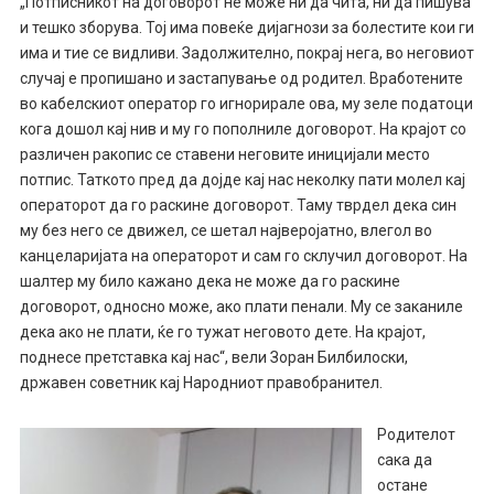
„Потписникот на договорот не може ни да чита, ни да пишува
и тешко зборува. Тој има повеќе дијагнози за болестите кои ги
има и тие се видливи. Задолжително, покрај нега, во неговиот
случај е пропишано и застапување од родител. Вработените
во кабелскиот оператор го игнорирале ова, му зеле податоци
кога дошол кај нив и му го пополниле договорот. На крајот со
различен ракопис се ставени неговите иницијали место
потпис. Таткото пред да дојде кај нас неколку пати молел кај
операторот да го раскине договорот. Таму тврдел дека син
му без него се движел, се шетал најверојатно, влегол во
канцеларијата на операторот и сам го склучил договорот. На
шалтер му било кажано дека не може да го раскине
договорот, односно може, ако плати пенали. Му се заканиле
дека ако не плати, ќе го тужат неговото дете. На крајот,
поднесе претставка кај нас“, вели Зоран Билбилоски,
државен советник кај Народниот правобранител.
Родителот
сака да
остане