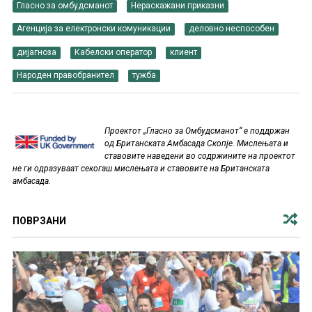
Гласно за омбудсманот
Нераскажани приказни
Агенција за електронски комуникации
деловно неспособен
дијагноза
Кабелски оператор
клиент
Народен правобранител
тужба
Проектот „Гласно за Омбудсманот“ е поддржан
од Британската Амбасада Скопје. Мислењата и
ставовите наведени во содржините на проектот
не ги одразуваат секогаш мислењата и ставовите на Британската
амбасада.
ПОВРЗАНИ