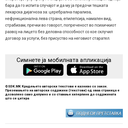
бара да го испита случајот и да му ја предочи тешката
лекарска дијагноза за: церебрална парализа,
нефункционална лева страна, епилепсија, намален вид,
страбизам, пречки во говорот, попреченост во психичкиот
развој на лицето без деловна способност со кое склучил
договор за услуги, без присуство на неговиот старател.
Симнете ја мобилната апликација
©SDK.MK Крадењето авторски текстови е казниво со закон.
Преземањето на авторски содржини (текстови) од оваа страница е
дозволено само делумно и со ставање хиперлинк до содржината
што се цитира