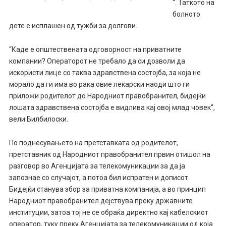
“. Таткото на
болното
дете е исплашен од тужби за долгови.
“Каде е општествената одговорност на приватните
компании? Операторот не требало да си дозволи да
искористи лице со таква здравствена состојба, за која не
морало да ги има во рака овие лекарски наоди што ги
приложи родителот до Народниот правобранител, бидејќи
лошата здравствена состојба е видлива кај овој млад човек“,
вели Билбилоски.
По поднесувањето на претставката од родителот,
претставник од Народниот правобранител првин отишол на
разговор во Агенцијата за телекомуникации за да ја
запознае со случајот, а потоа бил испратен и дописот.
Бидејќи станува збор за приватна компанија, а во принцип
Народниот правобранител дејствува преку државните
институции, затоа тој не се обраќа директно кај кабелскиот
оператор, туку преку Агенцијата за телекомуникации од која