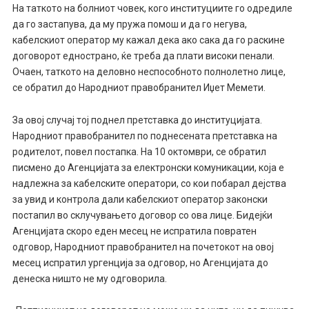
На таткото на болниот човек, кого институциите го одредиле
да го застапува, да му пружа помош и да го негува,
кабелскиот оператор му кажал дека ако сака да го раскине
договорот еднострано, ќе треба да плати високи пенали.
Очаен, таткото на деловно неспособното полнолетно лице,
се обратил до Народниот правобранител Иџет Мемети.
За овој случај тој поднел претставка до институцијата.
Народниот правобранител по поднесената претставка на
родителот, повел постапка. На 10 октомври, се обратил
писмено до Агенцијата за електронски комуникации, која е
надлежна за кабелските оператори, со кои побарал дејства
за увид и контрола дали кабелскиот оператор законски
постапил во склучувањето договор со ова лице. Бидејќи
Агенцијата скоро еден месец не испратила повратен
одговор, Народниот правобранител на почетокот на овој
месец испратил ургенција за одговор, но Агенцијата до
денеска ништо не му одговорила.