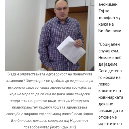
анонимен.
Тој по
телефон му
кажа на
Билбилоски:
“Социјален
случај сум.
Немаме леб
да јадеме.
Сега детево
“Каде е општествената одговорност на приватните
го носам на
компании? Операторот не требало да си дозволи да
лекар,
искористи лице со таква здравствена состојба, за
кажете и на
која не морало да ги има во рака овие лекарски
новинарката
наоди што ги приложи родителот до Народниот
дека не
правобранител, бидејќи лошата здравствена
сакаме да го
состојба е видлива кај овој млад човек“, вели Зоран
откриеме
Билбилоски, државен советник кај Народниот
идентитетот
правобранител (Фото: СДК.МК)