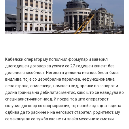
Кабелски оператор му пополнил формулар и заверил
двегодишен договор за услуги со 27-годишен клиент без
деловна способност. Неговата деловна неспособност била
видлива, тој е со церебрална парализа, нефункционална
лева страна, епилепсија, намален вид, пречки во говорот и
долна граница на дебилитас ментис, како што се наведува во
специјалистичкиот наод. И покрај тоа што операторот
склучил договор со овој корисник, тој повеќе од една година
одбива да го раскине и на неговиот старател, родителот, му
се заканувал со тужба ако не ги плаќа месечните сметки.