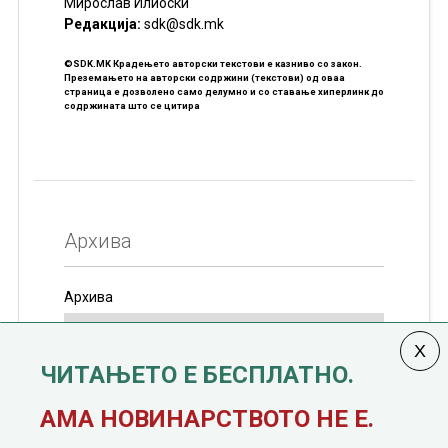
Мирослав Илиоски
Редакцијa:
sdk@sdk.mk
©SDK.MK Крадењето авторски текстови е казниво со закон.
Преземањето на авторски содржини (текстови) од оваа
страница е дозволено само делумно и со ставање хиперлинк до
содржината што се цитира
Архива
Архива
ЧИТАЊЕТО Е БЕСПЛАТНО.
Колумната
САКАМ ДА КАЖАМ
излегува од 12
АМА НОВИНАРСТВОТО НЕ Е.
јануари, 1991 година