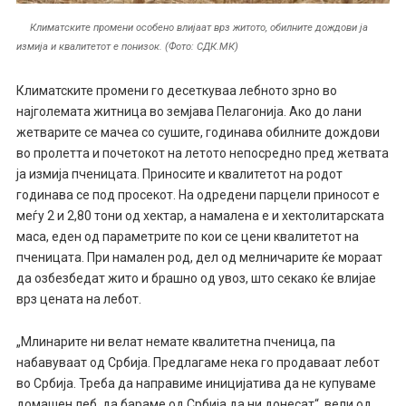
Климатските промени особено влијаат врз житото, обилните дождови ја
измија и квалитетот е понизок. (Фото: СДК.МК)
Климатските промени го десеткуваа лебното зрно во
најголемата житница во земјава Пелагонија. Ако до лани
жетварите се мачеа со сушите, годинава обилните дождови
во пролетта и почетокот на летото непосредно пред жетвата
ја измија пченицата. Приносите и квалитетот на родот
годинава се под просекот. На одредени парцели приносот е
меѓу 2 и 2,80 тони од хектар, а намалена е и хектолитарската
маса, еден од параметрите по кои се цени квалитетот на
пченицата. При намален род, дел од мелничарите ќе мораат
да озбезбедат жито и брашно од увоз, што секако ќе влијае
врз цената на лебот.
„Млинарите ни велат немате квалитетна пченица, па
набавуваат од Србија. Предлагаме нека го продаваат лебот
во Србија. Треба да направиме иницијатива да не купуваме
домашен леб, да бараме од Србија да ни донесат“, вели од