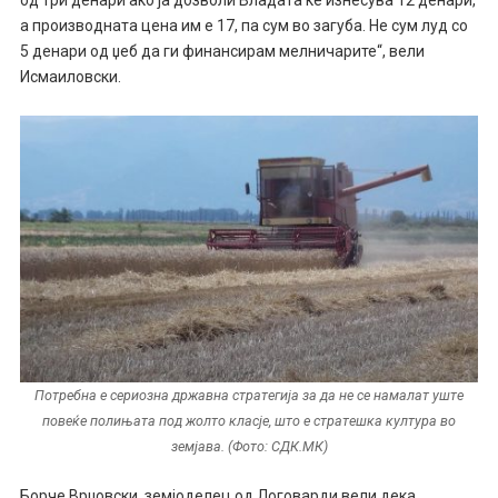
а производната цена им е 17, па сум во загуба. Не сум луд со
5 денари од џеб да ги финансирам мелничарите“, вели
Исмаиловски.
Потребна е сериозна државна стратегија за да не се намалат уште
повеќе полињата под жолто класје, што е стратешка култура во
земјава. (Фото: СДК.МК)
Борче Врџовски, земјоделец од Логоварди вели дека