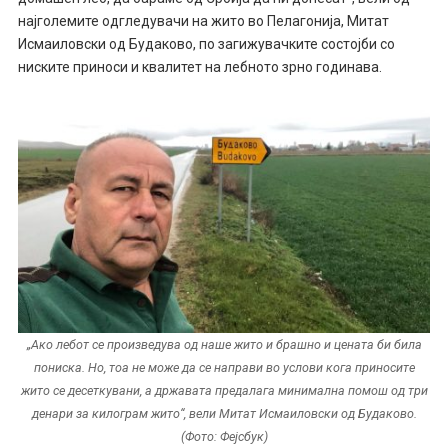
најголемите одгледувачи на жито во Пелагонија, Митат
Исмаиловски од Будаково, по загижувачките состојби со
ниските приноси и квалитет на лебното зрно годинава.
„Ако лебот се произведува од наше жито и брашно и цената би била
пониска. Но, тоа не може да се направи во услови кога приносите
жито се десеткувани, а државата предалага минимална помош од три
денари за килограм жито“, вели Митат Исмаиловски од Будаково.
(Фото: Фејсбук)