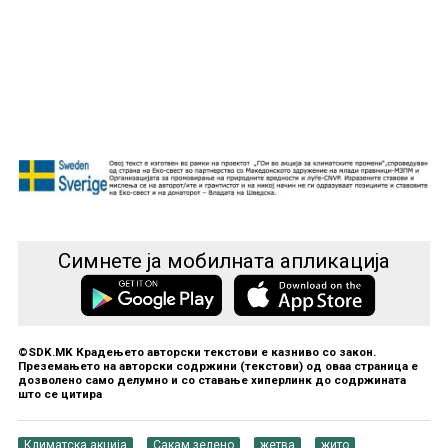
Симнете ја мобилната апликација
©SDK.MK Крадењето авторски текстови е казниво со закон.
Преземањето на авторски содржини (текстови) од оваа страница е
дозволено само делумно и со ставање хиперлинк до содржината
што се цитира
Климатска акција
Сакам зелено
жетва
жито