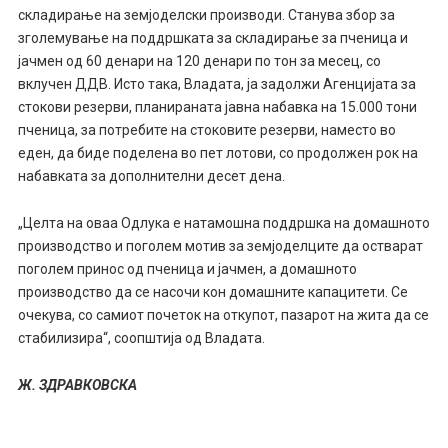
складирање на земјоделски производи. Станува збор за
зголемување на поддршката за складирање за пченица и
јачмен од 60 денари на 120 денари по тон за месец, со
вклучен ДДВ. Исто така, Владата, ја задолжи Агенцијата за
стокови резерви, планираната јавна набавка на 15.000 тони
пченица, за потребите на стоковите резерви, наместо во
еден, да биде поделена во пет лотови, со продолжен рок на
набавката за дополнителни десет дена.
„Целта на оваа Одлука е натамошна поддршка на домашното
производство и поголем мотив за земјоделците да остварат
поголем принос од пченица и јачмен, а домашното
производство да се насочи кон домашните капацитети. Се
очекува, со самиот почеток на откупот, пазарот на жита да се
стабилизира“, соопштија од Владата.
Ж. ЗДРАВКОВСКА