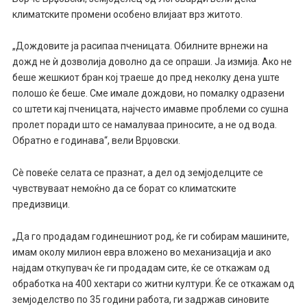
климатските промени особено влијаат врз житото.
„Дождовите ја расипаа пченицата. Обилните врнежи на
дожд не ѝ дозволија доволно да се опраши. Ја измија. Ако не
беше жешкиот бран кој траеше до пред неколку дена уште
полошо ќе беше. Сме имале дождови, но помалку одразени
со штети кај пченицата, најчесто имавме проблеми со сушна
пролет поради што се намалуваа приносите, а не од вода.
Обратно е годинава“, вели Врџовски.
Сè повеќе селата се празнат, а дел од земјоделците се
чувствуваат немоќно да се борат со климатските
предизвици.
„Да го продадам годинешниот род, ќе ги собирам машините,
имам околу милион евра вложено во механизација и ако
најдам откупувач ќе ги продадам сите, ќе се откажам од
обработка на 400 хектари со житни култури. Ќе се откажам од
земјоделство по 35 години работа, ги задржав синовите