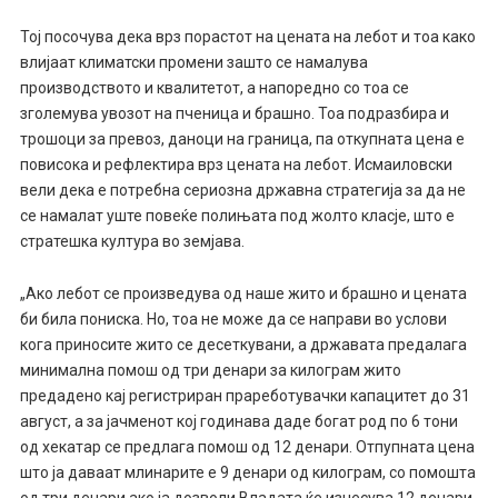
Тој посочува дека врз порастот на цената на лебот и тоа како
влијаат климатски промени зашто се намалува
производството и квалитетот, а напоредно со тоа се
зголемува увозот на пченица и брашно. Тоа подразбира и
трошоци за превоз, даноци на граница, па откупната цена е
повисока и рефлектира врз цената на лебот. Исмаиловски
вели дека е потребна сериозна државна стратегија за да не
се намалат уште повеќе полињата под жолто класје, што е
стратешка култура во земјава.
„Ако лебот се произведува од наше жито и брашно и цената
би била пониска. Но, тоа не може да се направи во услови
кога приносите жито се десеткувани, а државата предалага
минимална помош од три денари за килограм жито
предадено кај регистриран прареботувачки капацитет до 31
август, а за јачменот кој годинава даде богат род по 6 тони
од хекатар се предлага помош од 12 денари. Отпупната цена
што ја даваат млинарите е 9 денари од килограм, со помошта
од три денари ако ја дозволи Владата ќе изнесува 12 денари,