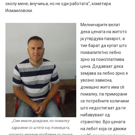
околу мене, внучиња, но не оди работата“, кометира
Исмаиловски.
Мелничарите велат
дека цената на житото
ја утврдува пазарот, а
тие барат да купат што
поквалитетно лебно
зрно за поисплатлива
цена. Додаваат дека
земјава за лебно зрно е
увозно зависна,
домашно жито има сè
помалку, па приморани
се потребните количини
што недостигаат да ги
набавуваат од
„Сме имале дождови, но помалку
странство. Врз цената
одразени со штети кај пченицата,
на лебот која се движи
најчесто имавме проблеми со сушна