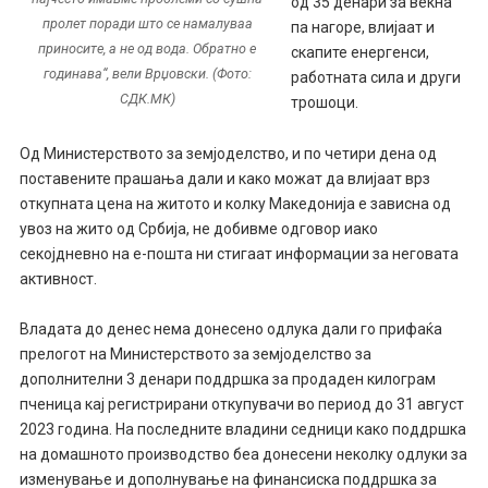
од 35 денари за векна
пролет поради што се намалуваа
па нагоре, влијаат и
приносите, а не од вода. Обратно е
скапите енергенси,
годинава“, вели Врџовски. (Фото:
работната сила и други
СДК.МК)
трошоци.
Од Министерството за земјоделство, и по четири дена од
поставените прашања дали и како можат да влијаат врз
откупната цена на житото и колку Македонија е зависна од
увоз на жито од Србија, не добивме одговор иако
секојдневно на е-пошта ни стигаат информации за неговата
активност.
Владата до денес нема донесено одлука дали го прифаќа
прелогот на Министерството за земјоделство за
дополнителни 3 денари поддршка за продаден килограм
пченица кај регистрирани откупувачи во период до 31 август
2023 година. На последните владини седници како поддршка
на домашното производство беа донесени неколку одлуки за
изменување и дополнување на финансиска поддршка за