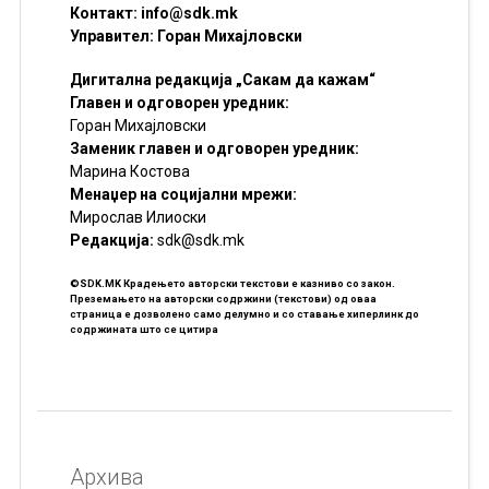
Контакт:
info@sdk.mk
Управител: Горан Михајловски
Дигитална редакција „Сакам да кажам“
Главен и одговорен уредник:
Горан Михајловски
Заменик главен и одговорен уредник:
Марина Костова
Менаџер на социјални мрежи:
Мирослав Илиоски
Редакцијa:
sdk@sdk.mk
©SDK.MK Крадењето авторски текстови е казниво со закон.
Преземањето на авторски содржини (текстови) од оваа
страница е дозволено само делумно и со ставање хиперлинк до
содржината што се цитира
Архива