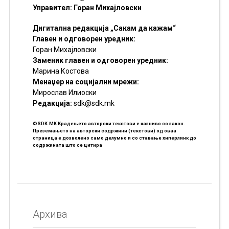
Управител: Горан Михајловски
Дигитална редакција „Сакам да кажам“
Главен и одговорен уредник:
Горан Михајловски
Заменик главен и одговорен уредник:
Марина Костова
Менаџер на социјални мрежи:
Мирослав Илиоски
Редакцијa:
sdk@sdk.mk
©SDK.MK Крадењето авторски текстови е казниво со закон.
Преземањето на авторски содржини (текстови) од оваа
страница е дозволено само делумно и со ставање хиперлинк до
содржината што се цитира
Архива