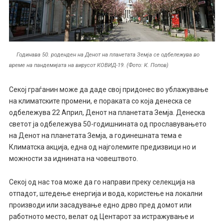
Годинава 50. роденден на Денот на планетата Земја се одбележува во
време на пандемијата на вирусот КОВИД-19. (Фото: К. Попов)
Секој граѓанин може да даде свој придонес во ублажување
на климатските промени, е пораката со која денеска се
одбележува 22 Април, Денот на планетата Земја. Денеска
светот ја одбележува 50-годишнината од прославувањето
на Денот на планетата Земја, а годинешната тема е
Климатска акција, една од најголемите предизвици но и
можности за иднината на човештвото.
Секој од нас тоа може да го направи преку селекција на
отпадот, штедење енергија и вода, користење на локални
производи или засадување едно дрво пред домот или
работното место, велат од Центарот за истражување и