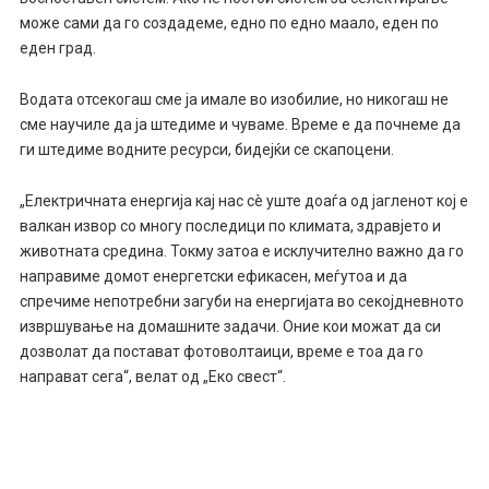
може сами да го создадеме, едно по едно маало, еден по
еден град.
Водата отсекогаш сме ја имале во изобилие, но никогаш не
сме научиле да ја штедиме и чуваме. Време е да почнеме да
ги штедиме водните ресурси, бидејќи се скапоцени.
„Електричната енергија кај нас сè уште доаѓа од јагленот кој е
валкан извор со многу последици по климата, здравјето и
животната средина. Токму затоа е исклучително важно да го
направиме домот енергетски ефикасен, меѓутоа и да
спречиме непотребни загуби на енергијата во секојдневното
извршување на домашните задачи. Оние кои можат да си
дозволат да постават фотоволтаици, време е тоа да го
направат сега“, велат од „Еко свест“.