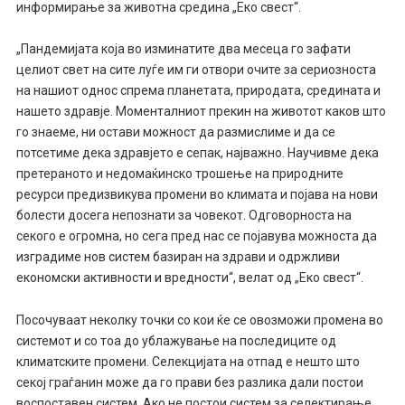
информирање за животна средина „Еко свест“.
„Пандемијата која во изминатите два месеца го зафати
целиот свет на сите луѓе им ги отвори очите за сериозноста
на нашиот однос спрема планетата, природата, средината и
нашето здравје. Моменталниот прекин на животот каков што
го знаеме, ни остави можност да размислиме и да се
потсетиме дека здравјето е сепак, најважно. Научивме дека
претераното и недомаќинско трошење на природните
ресурси предизвикува промени во климата и појава на нови
болести досега непознати за човекот. Одговорноста на
секого е огромна, но сега пред нас се појавува можноста да
изградиме нов систем базиран на здрави и одржливи
економски активности и вредности“, велат од „Еко свест“.
Посочуваат неколку точки со кои ќе се овозможи промена во
системот и со тоа до ублажување на последиците од
климатските промени. Селекцијата на отпад е нешто што
секој граѓанин може да го прави без разлика дали постои
воспоставен систем. Ако не постои систем за селектирање