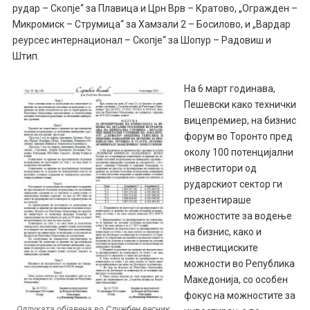
рудар – Скопје“ за Плавица и Црн Врв – Кратово, „Огражден –
Микромиск – Струмица“ за Хамзали 2 – Босилово, и „Вардар
реурсес интернационал – Скопје“ за Шопур – Радовиш и
Штип.
На 6 март годинава,
Пешевски како технички
вицепремиер, на бизнис
форум во Торонто пред
околу 100 потенцијални
инвеститори од
рударскиот сектор ги
презентираше
можностите за водење
на бизнис, како и
инвестициските
можности во Република
Македонија, со особен
фокус на можностите за
Одлуката објавена во Службен весник