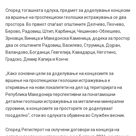
Според тогашната одлука, предмет за доделување концесии
за вршење на проспекциски геолошки истражувања се два
простора. Во првиот спаѓаат општините Делчево, Пехчево,
Берово, Радовиш, Штип, Карбинци, Чешиново-Облешево,
Зрновци, Виница и Македонска Каменица, додека за простор
два се општините Радовиш, Василево, Струмица, Дојран,
Валандово, Богданци, Гевгелија, Кавадарци, Неготино,
Градско, Демир Капија и Конче.
,,Како основни цели за доделување на концесиите за
вршење на проспекциски геолошки истражувања е
откривање на нови локалитети на дел од територијата на
Република Македонија перспективни за понатамошни
детални геолошки истражувања за металични минерални
суровини, а концесиите за просторите се доделуваат
поодделно“, стои во одлуката објавена во Службен весник.
Според Регистерот на склучени договори за концесја на