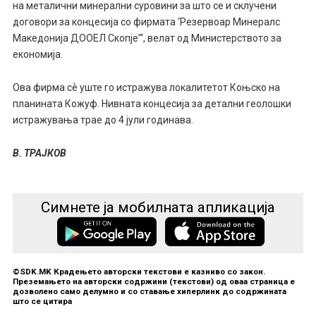
на металични минерални суровини за што се и склучени
договори за концесија со фирмата ‘Резервоар Минералс
Македонија ДООЕЛ Скопје’“, велат од Министерството за
економија.
Ова фирма сѐ уште го истражува локалитетот Коњско на
планината Кожуф. Нивната концесија за детални геолошки
истражувања трае до 4 јули годинава.
В. ТРАЈКОВ
Симнете ја мобилната апликација
©SDK.MK Крадењето авторски текстови е казниво со закон.
Преземањето на авторски содржини (текстови) од оваа страница е
дозволено само делумно и со ставање хиперлинк до содржината
што се цитира