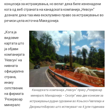
концесија за истражувања, но велат дека биле изненадени
кога од веб страната на канадската компанија „Невсун“
дознале дека таа има ексклузивно право за истражување во
речиси цела источна Македонија.
„Кога ја
видовме
картата што
ја објави
компанијата
‘Невсун’ на
нивната
официјална
страна,
инаку
сопственик
Канадската компанија „Невсун“ преку „Резервоар
на фирмата
минералс Македонија – Скопје“ има две конесии за
‘Резервоар
истражување рудни суровини во Коњско-Гевгелија и
минералс
Двориште-Берово што истекуваат на 4 јули годинава