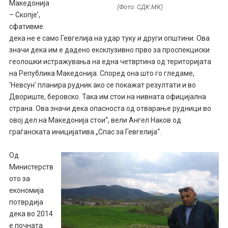
Македонија
(Фото: СДК.МК)
– Скопје’,
сфативме
дека не е само Гевгелија на удар туку и други општини. Ова
значи дека им е дадено ексклузивно прво за проспекциски
геолошки истражувања на една четвртина од територијата
на Република Македонија. Според она што го гледаме,
‘Невсун’ планира рудник ако се покажат резултати и во
Двориште, беровско. Така им стои на нивната официјална
страна. Ова значи дека опасноста од отварање рудници во
овој дел на Македонија стои“, вели Ангел Наков од
граѓанската иницијатива „Спас за Гевгелија“.
Од
Министерств
ото за
економија
потврдија
дека во 2014
е почната