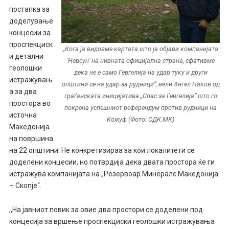
постапка за
доделување
концесии за
проспекциск
„Кога ја видовме картата што ја објави компанијата
и детални
‘Невсун’ на нивната официјална страна, сфативме
геолошки
дека не е само Гевгелија на удар туку и други
истражувањ
општини се на удар за рудници“, вели Ангел Наков од
а за два
граѓанската иницијатива „Спас за Гевгелија“ што го
простора во
покрена успешниот референдум против рудници на
источна
Кожуф (Фото: СДК.МК)
Македонија
на површина
на 22 општини. Не конкретизираа за кои локалитети се
доделени концесии, но потврдија дека двата простора ќе ги
истражува компанијата на „Резервоар Минералс Македонија
– Скопје“.
,,На јавниот повик за овие два простори се доделени под
концесија за вршење проспекциски геолошки истражувања