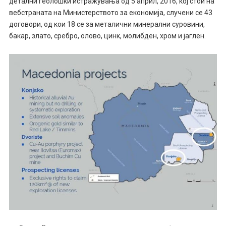
детални геолошки истражувања од 5 април, 2016, кој стои на
вебстраната на Министерството за економија, случени се 43
договори, од кои 18 се за металични минерални суровини,
бакар, злато, сребро, олово, цинк, молибден, хром и јаглен.