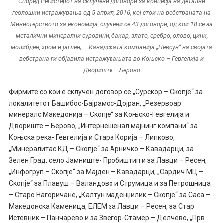
Според Регистерот на склучени договори за концесја на детални
геолошки истражувања од 5 април, 2016, кој стои на вебстраната на
Министерството за економија, случени се 43 договори, од кои 18 се за
металични минерални суровини, бакар, злато, сребро, олово, цинк,
молибден, хром и јаглен; – Канадската компанија „Невсун“ на својата
вебстрана ги објавила истражувањата во Коњско – Гевгелија и
Двориште – Берово
Фирмите со кои е склучен договор се „Сурскор – Скопје“ за
локалитетот Башибос-Бајрамос-Дојран, „Резервоар
минералс Македонија – Скопје“ за Коњско-Гевгелија и
Двориште – Берово, „Интернешенал мајнинг компани“ за
Коњска река- Гевгелија и Стара Корија – Липково,
„Минералитас КД – Скопје“ за Арничко – Кавадарци, за
Зелен Град, село Јамниште- Пробиштип и за Лавци – Ресен,
„Инфогруп – Скопје“ за Мајден – Кавадарци, „Сардич МЦ –
Скопје“ за Плавуш – Валандово и Струмица и за Петрошница
– Старо Нагоричане, „Калтун маденџилик – Скопје“ за Саса –
Македонска Каменица, ЕЛЕМ за Лавци – Ресен, за Стар
Истевник – Панчарево и за Звегор-Стамер – Делчево, „Прв