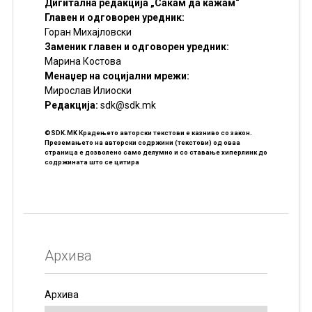
Дигитална редакција „Сакам да кажам“
Главен и одговорен уредник:
Горан Михајловски
Заменик главен и одговорен уредник:
Марина Костова
Менаџер на социјални мрежи:
Мирослав Илиоски
Редакцијa:
sdk@sdk.mk
©SDK.MK Крадењето авторски текстови е казниво со закон.
Преземањето на авторски содржини (текстови) од оваа
страница е дозволено само делумно и со ставање хиперлинк до
содржината што се цитира
Архива
Архива