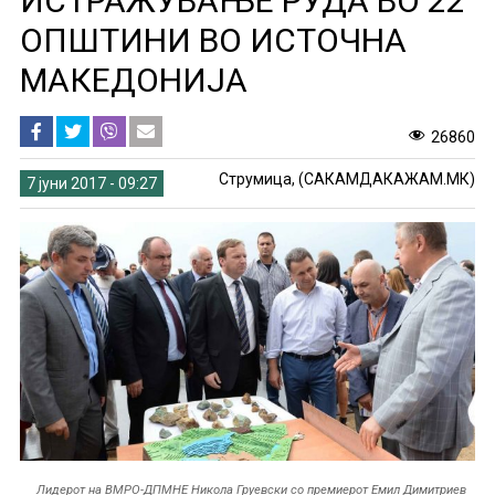
ИСТРАЖУВАЊЕ РУДА ВО 22
ОПШТИНИ ВО ИСТОЧНА
МАКЕДОНИЈА
26860
Струмица, (САКАМДАКАЖАМ.МК)
7 јуни 2017 - 09:27
Лидерот на ВМРО-ДПМНЕ Никола Груевски со премиерот Емил Димитриев