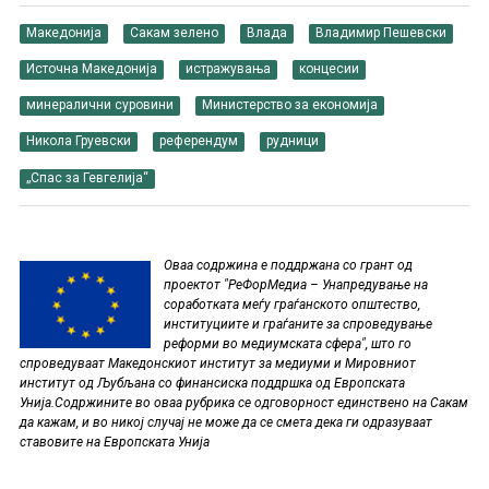
Македонија
Сакам зелено
Влада
Владимир Пешевски
Источна Македонија
истражувања
концесии
минералични суровини
Министерство за економија
Никола Груевски
референдум
рудници
„Спас за Гевгелија“
Oваа содржина е поддржана со грант од
проектот "РеФорМедиа – Унапредување на
соработката меѓу граѓанското општество,
институциите и граѓаните за спроведување
реформи во медиумската сфера", што го
спроведуваат Македонскиот институт за медиуми и Мировниот
институт од Љубљана со финансиска поддршка од Европската
Унија.Содржините во оваа рубрика се одговорност единствено на Сакам
да кажам, и во никој случај не може да се смета дека ги одразуваат
ставовите на Европската Унија