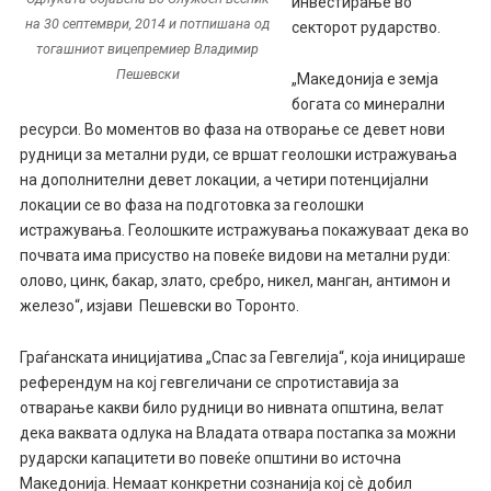
инвестирање во
на 30 септември, 2014 и потпишана од
секторот рударство.
тогашниот вицепремиер Владимир
Пешевски
„Македонија е земја
богата со минерални
ресурси. Во моментов во фаза на отворање се девет нови
рудници за метални руди, се вршат геолошки истражувања
на дополнителни девет локации, а четири потенцијални
локации се во фаза на подготовка за геолошки
истражувања. Геолошките истражувања покажуваат дека во
почвата има присуство на повеќе видови на метални руди:
олово, цинк, бакар, злато, сребро, никел, манган, антимон и
железо“, изјави Пешевски во Торонто.
Граѓанската иницијатива „Спас за Гевгелија“, која иницираше
референдум на кој гевгеличани се спротиставија за
отварање какви било рудници во нивната општина, велат
дека ваквата одлука на Владата отвара постапка за можни
рударски капацитети во повеќе општини во источна
Македонија. Немаат конкретни сознанија кој сѐ добил