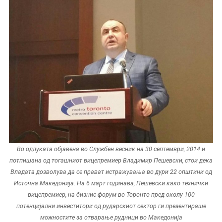
Во одлуката објавена во Службен весник на 30 септември, 2014 и
потпишана од тогашниот вицепремиер Владимир Пешевски, стои дека
Владата дозволува да се прават истражувања во дури 22 општини од
Источна Македонија. На 6 март годинава, Пешевски како технички
вицепремиер, на бизнис форум во Торонто пред околу 100
потенцијални инвеститори од рударскиот сектор ги презентираше
можностите за отварање рудници во Македонија