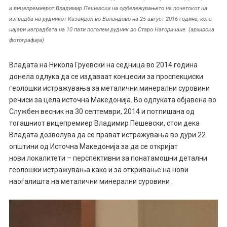
и вицепремиерот Владимир Пешевски на одбележувањето на почетокот на
изградба на рудникот Казандол во Валандово на 25 август 2016 година, кога
најави изградбата на 10 пати поголем рудник во Старо Нагоричане. (архивска
фотографија)
Владата на Никола Груевски на седница во 2014 година
донела одлука да се издаваат концесии за проспекциски
геолошки истражувања за металични минерални суровини
речиси за цела источна Македонија. Во одлуката објавена во
Службен весник на 30 септември, 2014 и потпишана од
тогашниот вицепремиер Владимир Пешевски, стои дека
Владата дозволува да се прават истражувања во дури 22
општини од Источна Македонија за да се откријат
нови локалитети – перспективни за понатамошни детални
геолошки истражувања како и за откривање на нови
наоѓалишта на металични минерални суровини .