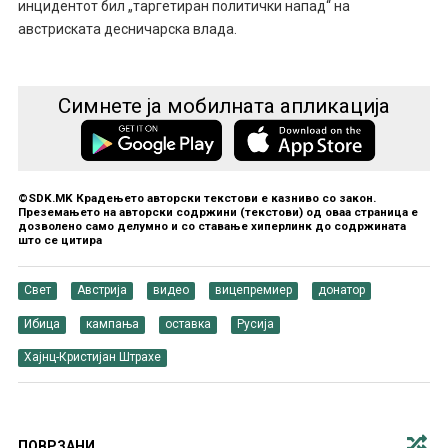
инцидентот бил „таргетиран политички напад“ на
австриската десничарска влада.
Симнете ја мобилната апликација
©SDK.MK Крадењето авторски текстови е казниво со закон.
Преземањето на авторски содржини (текстови) од оваа страница е
дозволено само делумно и со ставање хиперлинк до содржината
што се цитира
Свет
Австрија
видео
вицепремиер
донатор
Ибица
кампања
оставка
Русија
Хајнц-Кристијан Штрахе
ПОВРЗАНИ