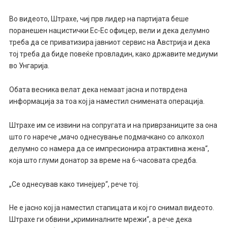
Во видеото, Штрахе, чиј прв лидер на партијата беше
поранешен нацистички Ес-Ес офицер, вели и дека делумно
треба да се приватизира јавниот сервис на Австрија и дека
тој треба да биде повеќе провладин, како државите медиуми
во Унгарија.
Обата весника велат дека немаат јасна и потврдена
информација за тоа кој ја наместил снимената операција.
Штрахе им се извини на сопругата и на приврзаниците за она
што го нарече „мачо однесување подмачкано со алкохол
делумно со намера да се импресионира атрактивна жена“,
која што глуми донатор за време на 6-часовата средба.
„Се однесував како тинејџер“, рече тој.
Не е јасно кој ја наместил стапицата и кој го снимал видеото.
Штрахе ги обвини „криминалните мрежи“, а рече дека