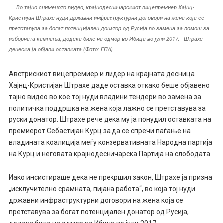
Во тајно снименото видео, крајнодесничарскиот вицепремиер Хајнц-
Кристијан Штрахе нуди државни инфраструктурни договори на жена која се
претставува за богат потенцијален донатор од Русија во замена за помош за
изборната кампања, додека биле на одмор во Ибица во јули 2017; - Штрахе
денеска ја објави оставката (Фото: ЕПА)
Австрискиот вицепремиер и лидер на крајната десница
Хајнц-Кристијан Штрахе даде оставка откако беше објавено
тајно видео во кое тој нуди владини тендери во замена за
политичка поддршка на жена која лажно се претставува за
руски донатор. Штрахе рече дека му ја понудил оставката на
премиерот Себастијан Курц за да се спречи паѓање на
владината коалиција меѓу конзервативната Народна партија
на Курц и неговата крајнодесничарска Партија на слободата.
Иако инсистираше дека не прекршил закон, Штрахе ја призна
„исклучително срамната, пијана работа“, во која тој нуди
државни инфраструктурни договори на жена која се
претставува за богат потенцијален донатор од Русија,
додека биле на одмор во Ибица во јули 2017.