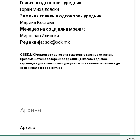
Главен и одговорен уредник:
Горан Михајловски
Заменик главен и одговорен уредник:
Марина Костова
Менаџер на социјални мрежи:
Мирослав Илиоски
Редакцијa:
sdk@sdk.mk
©SDK.MK Крадењето авторски текстови е казниво со закон.
Преземањето на авторски содржини (текстови) од оваа
страница е дозволено само делумно и со ставање хиперлинк до
содржината што се цитира
Архива
Архива