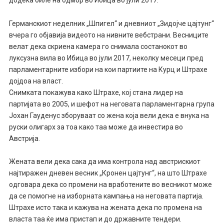
Германскиот неделник „Шпигел“ и дневниот „Зидојче цајтунг“
вчера го објавија видеото на нивните вебстрани. Весниците
велат дека скриена камера го снимала состанокот во
луксузна вила во Ибица во јули 2017, неколку месеци пред
парламентарните избори на кои партиите на Курц и Штрахе
дојдоа на власт.
Снимката покажува како Штрахе, кој стана лидер на
партијата во 2005, и шефот на неговата парламентарна група
Јохан Гауденус зборуваат со жена која вели дека е внука на
руски олигарх за тоа како таа може да инвестира во
Австрија.
Жената вели дека сака да има контрола над австрискиот
најтиражен дневен весник „Кронен цајтунг“, на што Штрахе
одговара дека со промени на вработените во весникот може
да се помогне на изборната кампања на неговата партија.
Штрахе исто така и кажува на жената дека по промена на
власта таа ќе има пристап и до државните тендери.