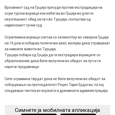
Врховниот суд на Грција пресуди против екстрадиција на
осум турски војници кои избегаа во Грција во јули по
неуспешниот обид за пуч во Турција, соопштија од
највисокиот грчки суд.
Осумтемина војници слетаа со хеликоптер во северна Грција
на 16 јули и побараа политички азил, велејќи дека стравуваат
за нивните животи во Турција.
Турција побара од Грција да ги екстрадира војниците со
образложение дека биле вклучени во обидот за пуч и ги
нарече предавници.
Сите осуммина тврдат дека не биле вклучени во обидот за
соборување на претседателот Реџеп Тајип Ердоган, по кој
следуваше чистка во војската и државната администрација.
Симнете ја мобилната апликација