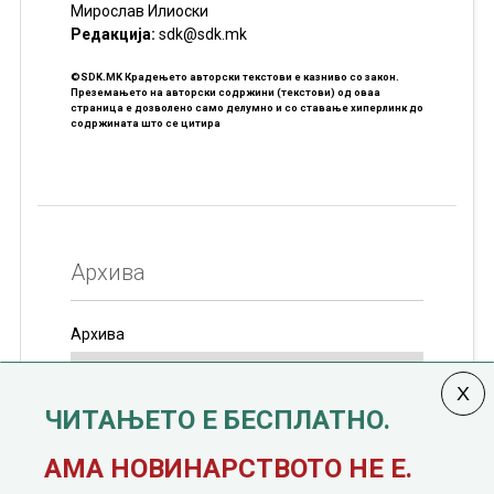
Мирослав Илиоски
Редакцијa:
sdk@sdk.mk
©SDK.MK Крадењето авторски текстови е казниво со закон.
Преземањето на авторски содржини (текстови) од оваа
страница е дозволено само делумно и со ставање хиперлинк до
содржината што се цитира
Архива
Архива
ЧИТАЊЕТО Е БЕСПЛАТНО.
Колумната
САКАМ ДА КАЖАМ
излегува од 12
АМА НОВИНАРСТВОТО НЕ Е.
јануари, 1991 година