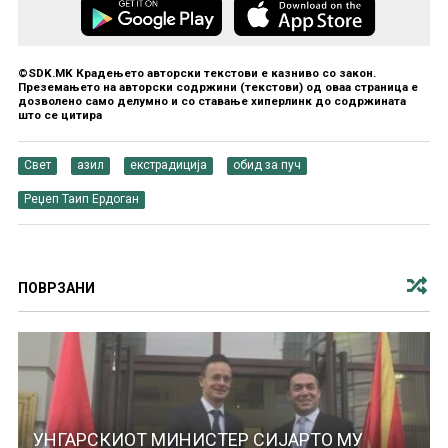
©SDK.MK Крадењето авторски текстови е казниво со закон.
Преземањето на авторски содржини (текстови) од оваа страница е
дозволено само делумно и со ставање хиперлинк до содржината
што се цитира
Свет
азил
екстрадиција
обид за пуч
Реџеп Таип Ердоган
ПОВРЗАНИ
УНГАРСКИОТ МИНИСТЕР СИЈАРТО МУ