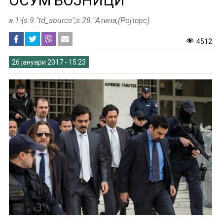
ОСУМ ВОЈНИЦИ
a:1:{s:9:"td_source";s:28:"Атина,(Ројтерс)
4512
26 јануари 2017 - 15:23