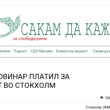
иказни
Подкаст
СДК Магазин
Климатска акција
Сакам да
ОВИНАР ПЛАТИЛ ЗА
Т ВО СТОКХОЛМ
10
Стокхолм, (АФ