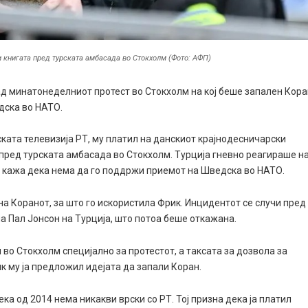
 книгата пред турската амбасада во Стокхолм (Фото: АФП)
д минатонеделниот протест во Стокхолм на кој беше запален Кора
дска во НАТО.
ската телевизија РТ, му платил на данскиот крајнодесничарски
 пред турската амбасада во Стокхолм. Турција гневно реагираше н
ан кажа дека нема да го поддржи приемот на Шведска во НАТО.
на Коранот, за што го искористила Фрик. Инцидентот се случи пред
а Пал Јонсон на Турција, што потоа беше откажана.
 во Стокхолм специјално за протестот, а таксата за дозвола за
к му ја предложил идејата да запали Коран.
ека од 2014 нема никакви врски со РТ. Тој призна дека ја платил