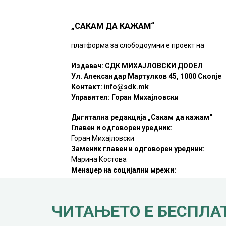
„САКАМ ДА КАЖАМ“
платформа за слободоумни е проект на
Издавач: СДК МИХАЈЛОВСКИ ДООЕЛ
Ул. Александар Мартулков 45, 1000 Скопје
Контакт:
info@sdk.mk
Управител: Горан Михајловски
Дигитална редакција „Сакам да кажам“
Главен и одговорен уредник:
Горан Михајловски
Заменик главен и одговорен уредник:
Марина Костова
Менаџер на социјални мрежи:
Мирослав Илиоски
Редакцијa:
sdk@sdk.mk
ЧИТАЊЕТО Е БЕСПЛА
©SDK.MK Крадењето авторски текстови е казниво со закон.
Преземањето на авторски содржини (текстови) од оваа
страница е дозволено само делумно и со ставање хиперлинк