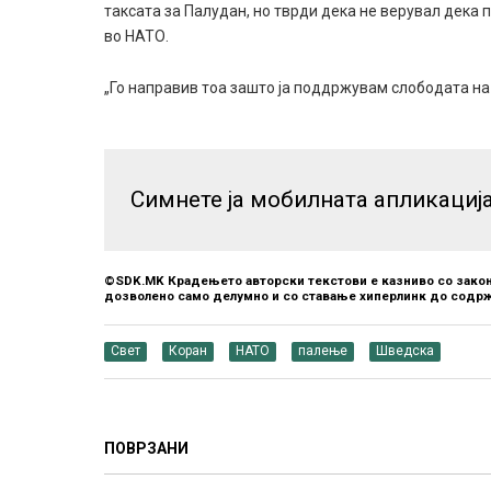
таксата за Палудан, но тврди дека не верувал дека 
во НАТО.
„Го направив тоа зашто ја поддржувам слободата на
Симнете ја мобилната апликациј
©SDK.MK Крадењето авторски текстови е казниво со закон
дозволено само делумно и со ставање хиперлинк до содрж
Свет
Коран
НАТО
палење
Шведска
ПОВРЗАНИ