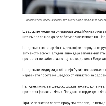
Данскиот крајнодесничарски активист Расмус Палудан ја запали
Шведските медиуми сугерираат дека Москва стои за
што имало за цел да се саботира членството на Шве
Шведскиот новинар Чанг Фрик, кој се поврзува со ру
активист Расмус Палудан јавно да ја запали книгата
протестот во саботата, по кој претседателот Ердог
Шведските медиуми ја обвинија Русија за палењето 
најавената посета на шведскиот министер за одбран
Палудан, кој има и шведско државјанство, допатувал
протестот ја платил Фрик. Палудан потврди дека Фри
Фрик е познат по своите проруски ставови, но вели д