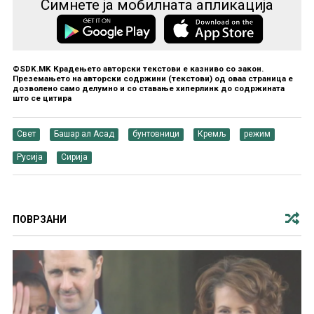
Симнете ја мобилната апликација
©SDK.MK Крадењето авторски текстови е казниво со закон.
Преземањето на авторски содржини (текстови) од оваа страница е
дозволено само делумно и со ставање хиперлинк до содржината
што се цитира
Свет
Башар ал Асад
бунтовници
Кремљ
режим
Русија
Сирија
ПОВРЗАНИ