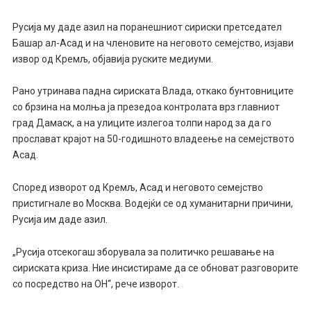
Русија му даде азил на поранешниот сириски претседател
Башар ал-Асад и на членовите на неговото семејство, изјави
извор од Кремљ, објавија руските медиуми.
Рано утринава падна сириската Влада, откако бунтовниците
со брзина на молња ја презедоа контролата врз главниот
град Дамаск, а на улиците излегоа толпи народ за да го
прослават крајот на 50-годишното владеење на семејството
Асад.
Според изворот од Кремљ, Асад и неговото семејство
пристигнале во Москва. Водејќи се од хуманитарни причини,
Русија им даде азил.
„Русија отсекогаш зборувала за политичко решавање на
сириската криза. Ние инсистираме да се обноват разговорите
со посредство на ОН“, рече изворот.