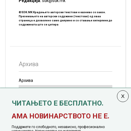
Редакцијa:
sdk@sdk.mk
©SDK.MK Крадењето авторски текстови е казниво со закон.
Преземањето на авторски содржини (текстови) од оваа
страница е дозволено само делумно и со ставање хиперлинк до
содржината што се цитира
Архива
Архива
ЧИТАЊЕТО Е БЕСПЛАТНО.
Колумната
САКАМ ДА КАЖАМ
излегува од 12
АМА НОВИНАРСТВОТО НЕ Е.
јануари, 1991 година
Поддржете го слободното, независно, професионално