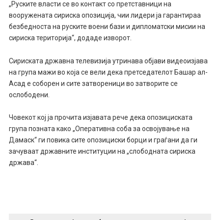
„Руските власти се во контакт со претставници на
вооружената сириска опозиција, чии лидери ја гарантираа
безбедноста на руските воени бази и дипломатски мисии на
сириска територија“, додаде изворот.
Сириската државна телевизија утринава објави видеоизјава
на група мажи во која се вели дека претседателот Башар ал-
Асад е соборен и сите затвореници во затворите се
ослободени.
Човекот кој ја прочита изјавата рече дека опозициската
група позната како „Оперативна соба за освојување на
Дамаск“ ги повика сите опозициски борци и граѓани да ги
зачуваат државните институции на „слободната сириска
држава“.